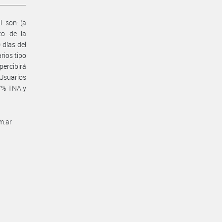
. son: (a
to de la
 días del
rios tipo
percibirá
 Usuarios
37% TNA y
m.ar