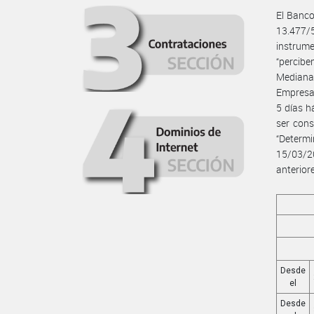
El Banco
13.477/
instrume
“percibe
Mediana
Empresa”
5 días h
ser cons
“Determ
15/03/2
anterior
Desde
el
Desde