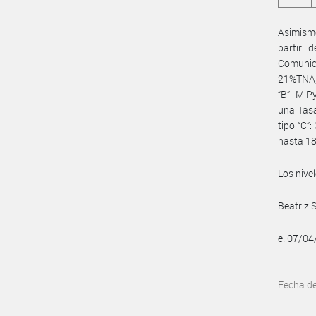
Asimismo
partir 
Comunica
21%TNA, 
“B”: MiP
una Tasa
tipo “C”
hasta 18
Los nive
Beatriz 
e. 07/0
Fecha d