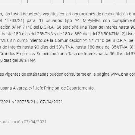
, las tasas de interés vigentes en las operaciones de descuento en gral
del 15/03/21) para: 1) Usuarios tipo “A”: MiPyMEs con cumplimien
ción ‘‘A’’ N° 7140 del B.C.R.A.: Se percibirá una Tasa de Interés hasta 90
hasta 180 días del 25%TNA y de 180 a 360 días del 26,50%TNA. 2) Usua
yMEs sin cumplimiento de la Comunicación ‘‘A’’ N° 7140 del B.C.R.A. Se 
 de Interés hasta 90 días del 33% TNA, hasta 180 días del 35%TNA. 3)
: Grandes Empresas. Se percibirá una Tasa de Interés hasta 90 días del 
0 días del 39% TNA.
les vigentes de estas tasas pueden consultarse en la página www.bna.co
Susana Alvarez, c/f Jefe Principal de Departamento.
4/2021 N° 20735/21 v. 07/04/2021
e publicación 07/04/2021