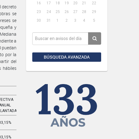
16
17
18
19
20
21
22
l decreto
23
24
25
26
27
28
29
obras se
ereses se
30
31
1
2
3
4
5
equeña y
 Mediana
ndiente a
NO puedan
o por la
BÚSQUEDA AVANZADA
rtir del
 hábiles
FECTIVA
EFECTIVA
ANUAL
MENSUAL
ELANTADA
ADELANTADA
33,15%
3,255%
33,15%
3,255%