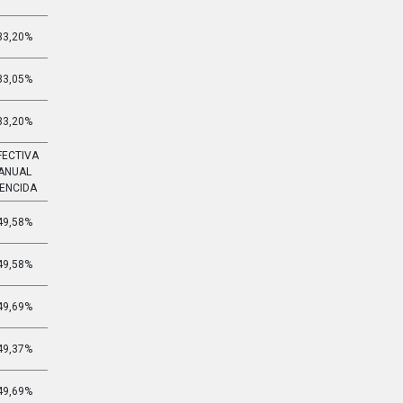
33,20%
3,261%
33,05%
3,244%
33,20%
3,261%
FECTIVA
EFECTIVA
ANUAL
MENSUAL
ENCIDA
VENCIDA
49,58%
3,365%
49,58%
3,365%
49,69%
3,371%
49,37%
3,353%
49,69%
3,371%