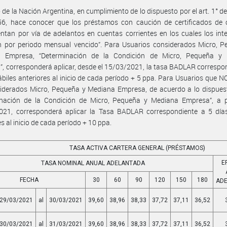
 de la Nación Argentina, en cumplimiento de lo dispuesto por el art. 1° de
56, hace conocer que los préstamos con caución de certificados de 
ntan por vía de adelantos en cuentas corrientes en los cuales los int
n por periodo mensual vencido”. Para Usuarios considerados Micro, P
 Empresa, “Determinación de la Condición de Micro, Pequeña y
, corresponderá aplicar, desde el 15/03/2021, la tasa BADLAR correspo
ábiles anteriores al inicio de cada período + 5 ppa. Para Usuarios que 
iderados Micro, Pequeña y Mediana Empresa, de acuerdo a lo dispuest
inación de la Condición de Micro, Pequeña y Mediana Empresa”, a pa
021, corresponderá aplicar la Tasa BADLAR correspondiente a 5 días
es al inicio de cada período + 10 ppa.
TASA ACTIVA CARTERA GENERAL (PRÉSTAMOS)
E
TASA NOMINAL ANUAL ADELANTADA
FECHA
30
60
90
120
150
180
AD
29/03/2021
al
30/03/2021
39,60
38,96
38,33
37,72
37,11
36,52
30/03/2021
al
31/03/2021
39,60
38,96
38,33
37,72
37,11
36,52