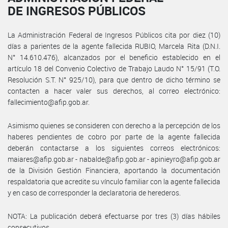
DE INGRESOS PÚBLICOS
La Administración Federal de Ingresos Públicos cita por diez (10)
días a parientes de la agente fallecida RUBIO, Marcela Rita (D.N.I.
N° 14.610.476), alcanzados por el beneficio establecido en el
artículo 18 del Convenio Colectivo de Trabajo Laudo N° 15/91 (T.O.
Resolución S.T. N° 925/10), para que dentro de dicho término se
contacten a hacer valer sus derechos, al correo electrónico:
fallecimiento@afip.gob.ar.
Asimismo quienes se consideren con derecho a la percepción de los
haberes pendientes de cobro por parte de la agente fallecida
deberán contactarse a los siguientes correos electrónicos:
maiares@afip.gob.ar - nabalde@afip.gob.ar - apinieyro@afip.gob.ar
de la División Gestión Financiera, aportando la documentación
respaldatoria que acredite su vínculo familiar con la agente fallecida
y en caso de corresponder la declaratoria de herederos.
NOTA: La publicación deberá efectuarse por tres (3) días hábiles
consecutivos.