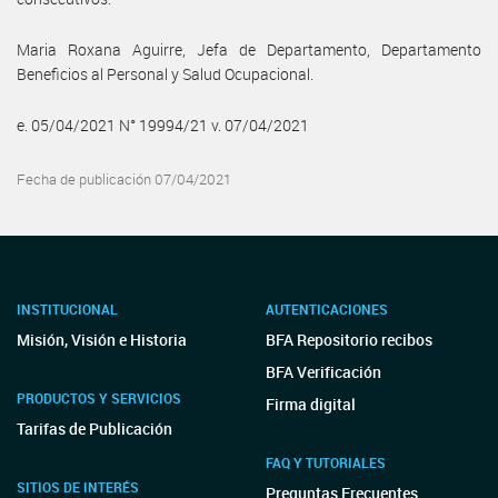
Maria Roxana Aguirre, Jefa de Departamento, Departamento
Beneficios al Personal y Salud Ocupacional.
e. 05/04/2021 N° 19994/21 v. 07/04/2021
Fecha de publicación 07/04/2021
INSTITUCIONAL
AUTENTICACIONES
Misión, Visión e Historia
BFA Repositorio recibos
BFA Verificación
PRODUCTOS Y SERVICIOS
Firma digital
Tarifas de Publicación
FAQ Y TUTORIALES
SITIOS DE INTERÉS
Preguntas Frecuentes