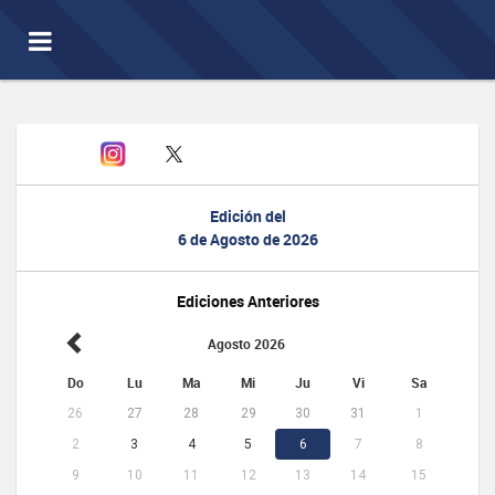
Toggle
navigation
Edición del
6 de Agosto de 2026
Ediciones Anteriores
Agosto 2026
Do
Lu
Ma
Mi
Ju
Vi
Sa
26
27
28
29
30
31
1
2
3
4
5
6
7
8
9
10
11
12
13
14
15