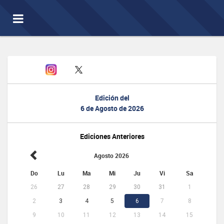
Toggle
navigation
Edición del
6 de Agosto de 2026
Ediciones Anteriores
Agosto 2026
Do
Lu
Ma
Mi
Ju
Vi
Sa
26
27
28
29
30
31
1
2
3
4
5
6
7
8
9
10
11
12
13
14
15