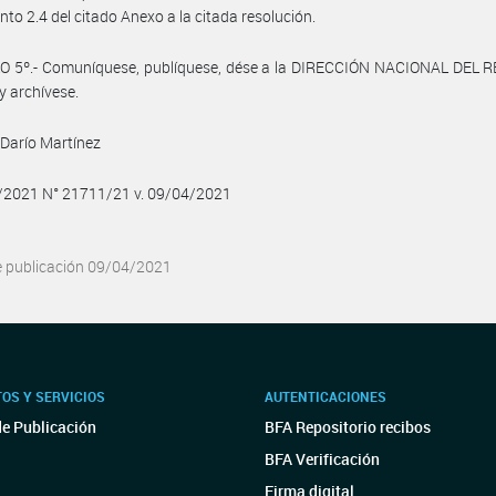
unto 2.4 del citado Anexo a la citada resolución.
O 5º.- Comuníquese, publíquese, dése a la DIRECCIÓN NACIONAL DEL 
y archívese.
Darío Martínez
4/2021 N° 21711/21 v. 09/04/2021
e publicación 09/04/2021
OS Y SERVICIOS
AUTENTICACIONES
de Publicación
BFA Repositorio recibos
BFA Verificación
Firma digital