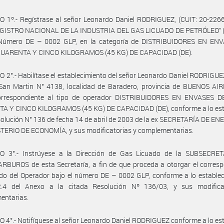
 1º.- Regístrase al señor Leonardo Daniel RODRIGUEZ, (CUIT: 20-2266
REGISTRO NACIONAL DE LA INDUSTRIA DEL GAS LICUADO DE PETRÓLEO” 
 Número DE – 0002 GLP, en la categoría de DISTRIBUIDORES EN EN
UARENTA Y CINCO KILOGRAMOS (45 KG) DE CAPACIDAD (DE).
 2°.- Habilítase el establecimiento del señor Leonardo Daniel RODRIGUEZ
 San Martin N° 4138, localidad de Baradero, provincia de BUENOS AIR
orrespondiente al tipo de operador DISTRIBUIDORES EN ENVASES 
A Y CINCO KILOGRAMOS (45 KG) DE CAPACIDAD (DE), conforme a lo est
solución N° 136 de fecha 14 de abril de 2003 de la ex SECRETARÍA DE EN
TERIO DE ECONOMÍA, y sus modificatorias y complementarias.
O 3°.- Instrúyese a la Dirección de Gas Licuado de la SUBSECRE
BUROS de esta Secretaría, a fin de que proceda a otorgar el corresp
ado del Operador bajo el número DE – 0002 GLP, conforme a lo establec
.4 del Anexo a la citada Resolución Nº 136/03, y sus modifica
entarias.
 4°.- Notifíquese al señor Leonardo Daniel RODRIGUEZ conforme a lo es