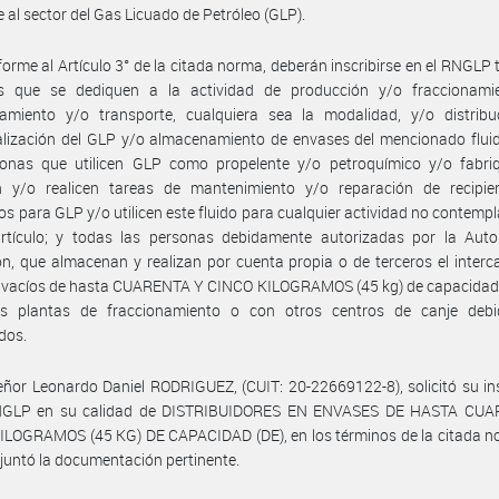
e al sector del Gas Licuado de Petróleo (GLP).
orme al Artículo 3° de la citada norma, deberán inscribirse en el RNGLP 
s que se dediquen a la actividad de producción y/o fraccionami
amiento y/o transporte, cualquiera sea la modalidad, y/o distribu
lización del GLP y/o almacenamiento de envases del mencionado fluid
sonas que utilicen GLP como propelente y/o petroquímico y/o fabri
n y/o realicen tareas de mantenimiento y/o reparación de recipie
os para GLP y/o utilicen este fluido para cualquier actividad no contempl
artículo; y todas las personas debidamente autorizadas por la Auto
ón, que almacenan y realizan por cuenta propia o de terceros el inter
 vacíos de hasta CUARENTA Y CINCO KILOGRAMOS (45 kg) de capacidad,
as plantas de fraccionamiento o con otros centros de canje deb
dos.
eñor Leonardo Daniel RODRIGUEZ, (CUIT: 20-22669122-8), solicitó su in
NGLP en su calidad de DISTRIBUIDORES EN ENVASES DE HASTA CU
LOGRAMOS (45 KG) DE CAPACIDAD (DE), en los términos de la citada no
adjuntó la documentación pertinente.