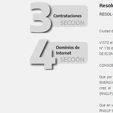
Resol
RESOL
Ciudad 
VISTO el
N° 136 d
DE ECONO
CONSID
Que por
ENERGÍA
creó e
(RNGLP)
Que en v
RNGLP to