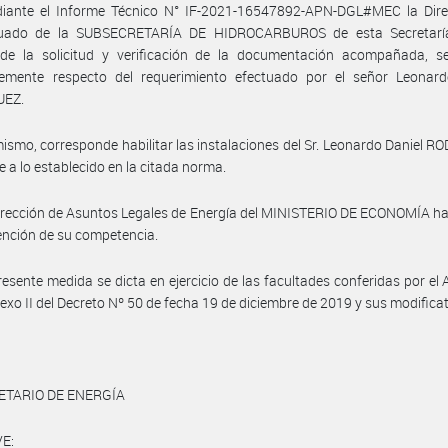
iante el Informe Técnico N° IF-2021-16547892-APN-DGL#MEC la Dire
uado de la SUBSECRETARÍA DE HIDROCARBUROS de esta Secretaría
 de la solicitud y verificación de la documentación acompañada, se
lemente respecto del requerimiento efectuado por el señor Leonard
UEZ.
ismo, corresponde habilitar las instalaciones del Sr. Leonardo Daniel 
 a lo establecido en la citada norma.
irección de Asuntos Legales de Energía del MINISTERIO DE ECONOMÍA h
vención de su competencia.
resente medida se dicta en ejercicio de las facultades conferidas por el
nexo II del Decreto Nº 50 de fecha 19 de diciembre de 2019 y sus modificat
ETARIO DE ENERGÍA
E: