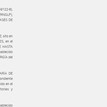
9122-8),
(RNGLP),
VASES DE
, sito en
ES, en el
DE HASTA
ablecido
ERGÍA del
TARÍA DE
ondiente
ido en el
torias y
tablecido