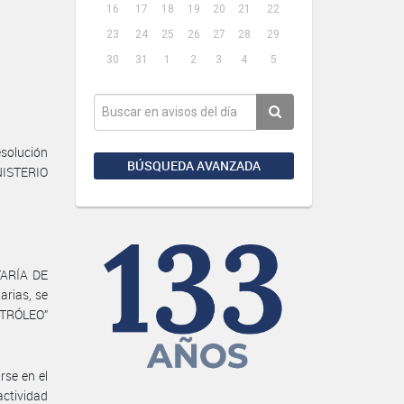
16
17
18
19
20
21
22
23
24
25
26
27
28
29
30
31
1
2
3
4
5
solución
BÚSQUEDA AVANZADA
INISTERIO
TARÍA DE
rias, se
TRÓLEO”
rse en el
actividad