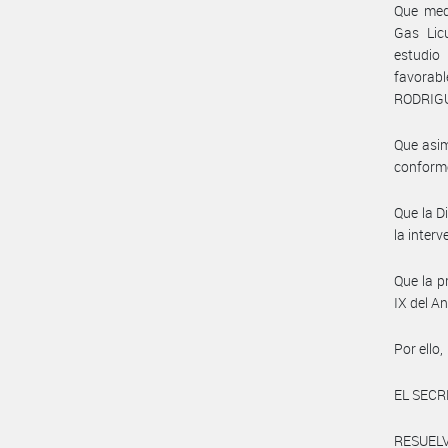
Que med
Gas Lic
estudio
favorab
RODRIG
Que asim
conforme
Que la D
la inter
Que la p
IX del A
Por ello,
EL SECR
RESUELV