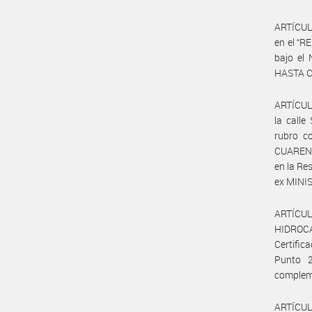
ARTÍCULO
en el “
bajo el
HASTA C
ARTÍCULO
la calle
rubro c
CUARENT
en la Re
ex MINIS
ARTÍCUL
HIDROCAR
Certific
Punto 2
complem
ARTÍCULO