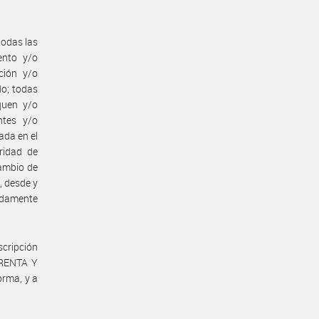
todas las
ento y/o
ción y/o
o; todas
quen y/o
ntes y/o
ada en el
ridad de
cambio de
 desde y
idamente
scripción
ARENTA Y
rma, y a