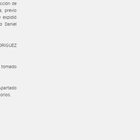
cción de
, previo
 expidió
o Daniel
RODRIGUEZ
a tomado
 Apartado
orios.