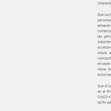
inherent
Que conf
persona
almacen
comercia
las per
importe
accesori
citado 
Aplicaci
envases
hacia l
autoriza
Que el s
en el R
CINCO KI
tal fin 