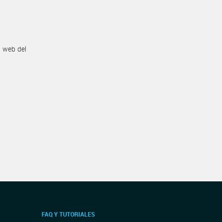
n web del
FAQ Y TUTORIALES