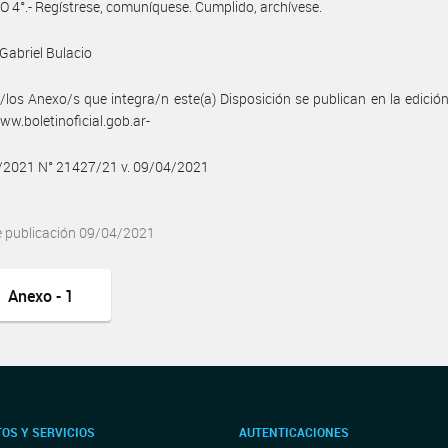
 4°.- Regístrese, comuníquese. Cumplido, archívese.
Gabriel Bulacio
/los Anexo/s que integra/n este(a) Disposición se publican en la edició
w.boletinoficial.gob.ar-
4/2021 N° 21427/21 v. 09/04/2021
e publicación 09/04/2021
Anexo - 1
OS Y SERVICIOS
AUTENTICACIONES