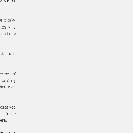
o de las
DIRECCIÓN
tos y la
dia tiene
sta, bajo
 como así
ripción y
diente en
erativos
ación de
era.