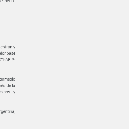
97 del 10
uentran y
alor base
471-AFIP-
ntermedio
és de la
rminos y
rgentina,