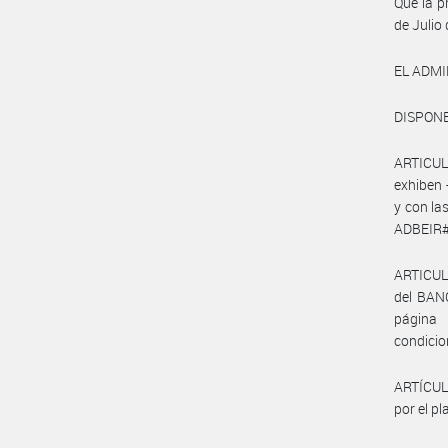
Que la p
de Julio
EL ADMI
DISPONE
ARTICULO
exhiben 
y con la
ADBEIR#S
ARTICULO
del BAN
página 
condicion
ARTÍCULO
por el pl