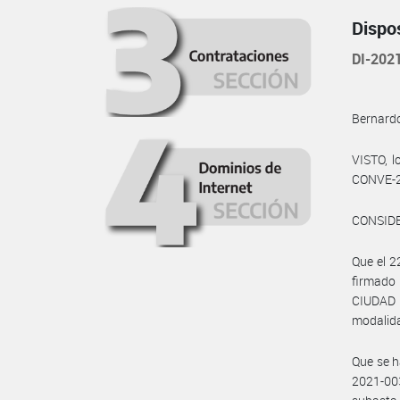
Dispo
DI-202
Bernardo
VISTO, l
CONVE-2
CONSID
Que el 2
firmado
CIUDAD 
modalida
Que se h
2021-00