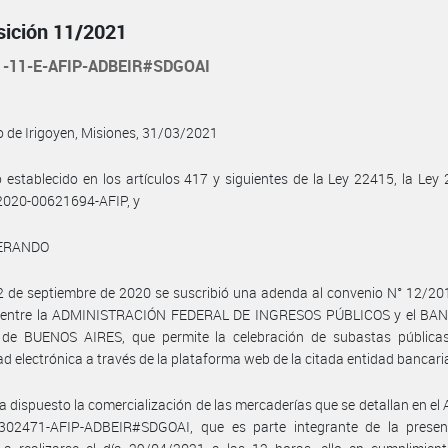
sición 11/2021
1-11-E-AFIP-ADBEIR#SDGOAI
 de Irigoyen, Misiones, 31/03/2021
o establecido en los artículos 417 y siguientes de la Ley 22415, la Ley 
020-00621694-AFIP, y
ERANDO
2 de septiembre de 2020 se suscribió una adenda al convenio N° 12/20
 entre la ADMINISTRACIÓN FEDERAL DE INGRESOS PÚBLICOS y el BAN
de BUENOS AIRES, que permite la celebración de subastas públicas
d electrónica a través de la plataforma web de la citada entidad bancari
a dispuesto la comercialización de las mercaderías que se detallan en el 
302471-AFIP-ADBEIR#SDGOAI, que es parte integrante de la presen