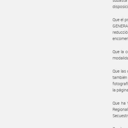
subasta
disposici
Que el p
GENERAL
reducció
encome
Que la c
modalida
Que las 
también 
fotograf
la págin
Que ha 
Regiona
Secuestr