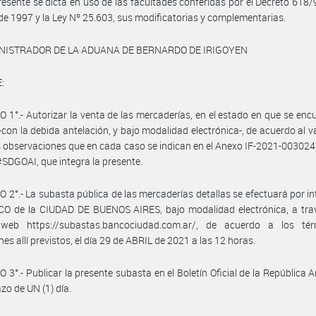
resente se dicta en uso de las facultades conferidas por el Decreto 618/
 de 1997 y la Ley Nº 25.603, sus modificatorias y complementarias.
NISTRADOR DE LA ADUANA DE BERNARDO DE IRIGOYEN
:
 1°.- Autorizar la venta de las mercaderías, en el estado en que se enc
-con la debida antelación, y bajo modalidad electrónica-, de acuerdo al v
s observaciones que en cada caso se indican en el Anexo IF-2021-00302
DGOAI, que integra la presente.
 2°.- La subasta pública de las mercaderías detallas se efectuará por i
CO de la CIUDAD DE BUENOS AIRES, bajo modalidad electrónica, a trav
web https://subastas.bancociudad.com.ar/, de acuerdo a los té
es allí previstos, el día 29 de ABRIL de 2021 a las 12 horas.
 3°.- Publicar la presente subasta en el Boletín Oficial de la República A
azo de UN (1) día.