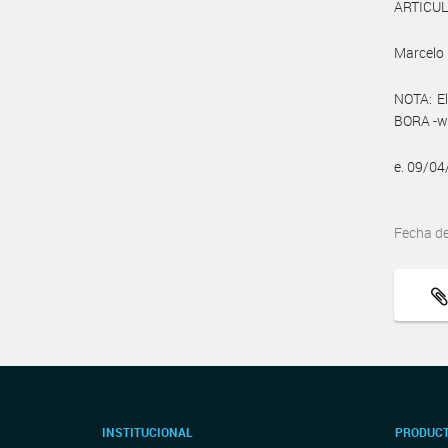
ARTICULO
Marcelo 
NOTA: El
BORA -ww
e. 09/0
Fecha d
INSTITUCIONAL
PRODUCT