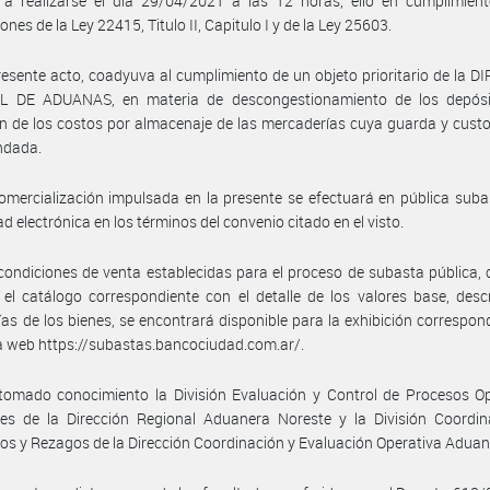
 a realizarse el día 29/04/2021 a las 12 horas, ello en cumplimient
ones de la Ley 22415, Titulo II, Capitulo I y de la Ley 25603.
resente acto, coadyuva al cumplimiento de un objeto prioritario de la 
 DE ADUANAS, en materia de descongestionamiento de los depósi
n de los costos por almacenaje de las mercaderías cuya guarda y custo
ndada.
omercialización impulsada en la presente se efectuará en pública suba
d electrónica en los términos del convenio citado en el visto.
condiciones de venta establecidas para el proceso de subasta pública,
el catálogo correspondiente con el detalle de los valores base, desc
ías de los bienes, se encontrará disponible para la exhibición correspon
a web https://subastas.bancociudad.com.ar/.
tomado conocimiento la División Evaluación y Control de Procesos Op
les de la Dirección Regional Aduanera Noreste y la División Coordin
os y Rezagos de la Dirección Coordinación y Evaluación Operativa Aduan