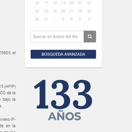
16
17
18
19
20
21
22
23
24
25
26
27
28
29
30
31
1
2
3
4
5
25603, el
BÚSQUEDA AVANZADA
15 (AFIP)
CO de la
 bajo la
a.
Anexo IF-
te en la