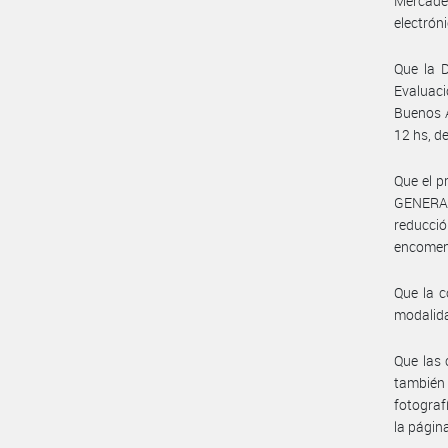
Mercade
electróni
Que la D
Evaluaci
Buenos A
12 hs, 
Que el p
GENERAL
reducció
encome
Que la c
modalida
Que las 
también 
fotograf
la págin