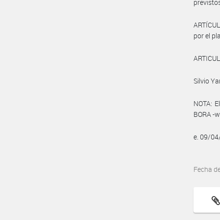
previstos
ARTÍCULO
por el pl
ARTICULO
Silvio Y
NOTA: El
BORA -ww
e. 09/0
Fecha d