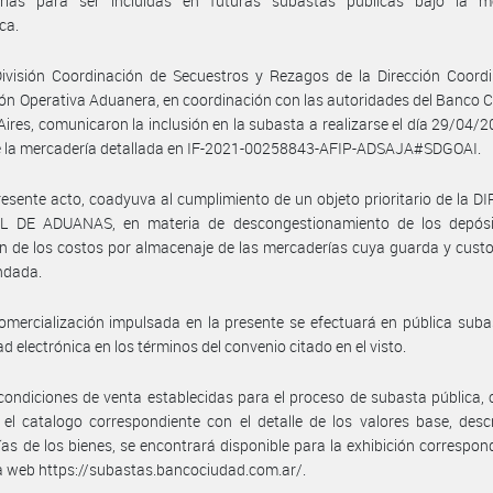
rías para ser incluidas en futuras subastas públicas bajo la m
ca.
ivisión Coordinación de Secuestros y Rezagos de la Dirección Coordi
ón Operativa Aduanera, en coordinación con las autoridades del Banco 
ires, comunicaron la inclusión en la subasta a realizarse el día 29/04/2
de la mercadería detallada en IF-2021-00258843-AFIP-ADSAJA#SDGOAI.
resente acto, coadyuva al cumplimiento de un objeto prioritario de la 
 DE ADUANAS, en materia de descongestionamiento de los depósi
n de los costos por almacenaje de las mercaderías cuya guarda y custo
ndada.
omercialización impulsada en la presente se efectuará en pública suba
d electrónica en los términos del convenio citado en el visto.
condiciones de venta establecidas para el proceso de subasta pública,
el catalogo correspondiente con el detalle de los valores base, desc
ías de los bienes, se encontrará disponible para la exhibición correspon
a web https://subastas.bancociudad.com.ar/.