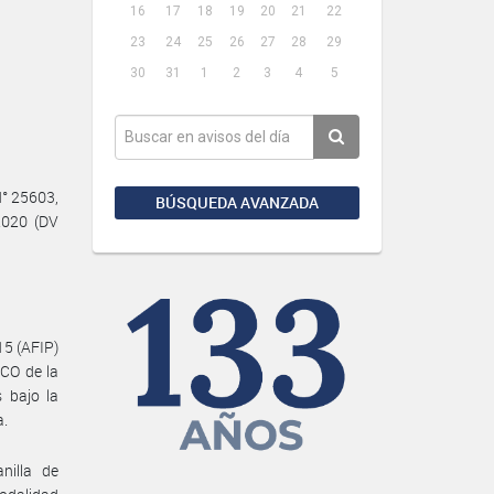
16
17
18
19
20
21
22
23
24
25
26
27
28
29
30
31
1
2
3
4
5
N° 25603,
BÚSQUEDA AVANZADA
2020 (DV
15 (AFIP)
CO de la
 bajo la
a.
nilla de