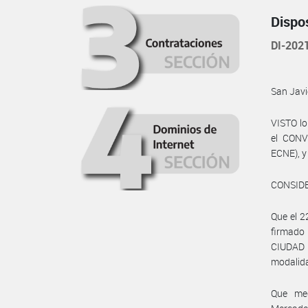
Dispo
DI-202
San Javi
VISTO lo
el CONV
ECNE), y
CONSID
Que el 2
firmado
CIUDAD 
modalida
Que med