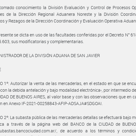
tomado conocimiento la División Evaluación y Control de Procesos Op
les de la Dirección Regional Aduanera Noreste y la División Coordin
os y Rezagos de la Dirección Coordinación y Evaluación Operativa Aduan
resente se dicta en uso de las facultades conferidas por el Decreto N° 61
5.603, sus modificatorias y complementarias.
NISTRADOR DE LA DIVISIÓN ADUANA DE SAN JAVIER
E
 1º: Autorizar la venta de las mercaderías, en el estado en que se enc
-con la debida antelación y bajo modalidad electrónica-, por intermedio 
UDAD DE BUENOS AIRES, al valor base y con las observaciones que en 
can en Anexo IF-2021-00258843-AFIP-ADSAJA#SDGOAI.
 2º: La subasta pública de las mercaderías detallas se efectuará bajo 
nica a través de la página web del BANCO de la CIUDAD de BUEN
/subastas.bancociudad.com.ar/, de acuerdo a los términos y condicio