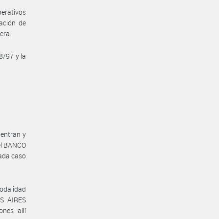
erativos
ación de
era.
8/97 y la
uentran y
del BANCO
cada caso
modalidad
OS AIRES
nes allí