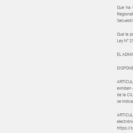
Que ha 
Regiona
Secuestr
Que la p
Ley N° 2
EL ADMI
DISPON
ARTICULO
exhiben 
de la CI
se indi
ARTICULO
electró
https:/