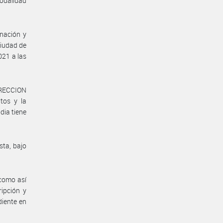
odalidad
nación y
Ciudad de
021 a las
DIRECCION
tos y la
dia tiene
sta, bajo
 como así
ripción y
diente en