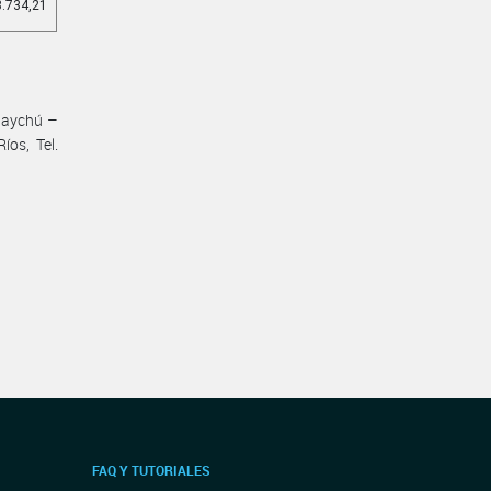
8.734,21
uaychú –
os, Tel.
FAQ Y TUTORIALES