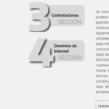
Se conv
pruebas 
apercibi
infracci
siguien
competen
pago mín
comunica
(diez) d
930/932
cuestion
mismo en
oficina
constitu
caso de
acredita
DENUNC