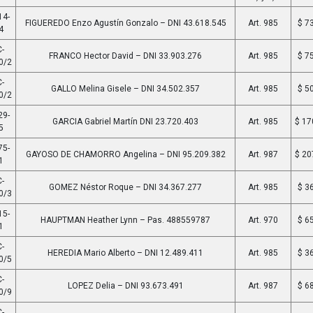
14-
FIGUEREDO Enzo Agustín Gonzalo – DNI 43.618.545
Art. 985
$ 7
4
-
FRANCO Hector David – DNI 33.903.276
Art. 985
$ 7
0/2
-
GALLO Melina Gisele – DNI 34.502.357
Art. 985
$ 5
0/2
29-
GARCIA Gabriel Martín DNI 23.720.403
Art. 985
$ 17
5
75-
GAYOSO DE CHAMORRO Angelina – DNI 95.209.382
Art. 987
$ 20
1
-
GOMEZ Néstor Roque – DNI 34.367.277
Art. 985
$ 3
0/3
15-
HAUPTMAN Heather Lynn – Pas. 488559787
Art. 970
$ 6
1
-
HEREDIA Mario Alberto – DNI 12.489.411
Art. 985
$ 3
0/5
-
LOPEZ Delia – DNI 93.673.491
Art. 987
$ 6
0/9
-