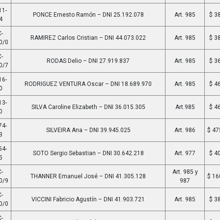
11-
PONCE Ernesto Ramón – DNI 25.192.078
Art. 985
$ 3
4
-
RAMIREZ Carlos Cristian – DNI 44.073.022
Art. 985
$ 3
0/0
-
RODAS Delio – DNI 27.919.837
Art. 985
$ 3
0/7
16-
RODRIGUEZ VENTURA Oscar – DNI 18.689.970
Art. 985
$ 4
0
13-
SILVA Caroline Elizabeth – DNI 36.015.305
Art.985
$ 4
0
74-
SILVEIRA Ana – DNI 39.945.025
Art. 986
$ 47
3
54-
SOTO Sergio Sebastian – DNI 30.642.218
Art. 977
$ 4
5
-
Art. 985 y
THANNER Emanuel José – DNI 41.305.128
$ 16
0/9
987
-
VICCINI Fabricio Agustín – DNI 41.903.721
Art. 985
$ 3
0/0
-