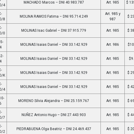
MACHADO Marcos – DNI 40.983.787
Art. 985
$ 13
0/4
-
Art. 985 y
MOLINA RAMOS Fatima – DNI 95.714.249
$ 2
0/8
987
-
MOLINAS Isac Gabriel – DNI 37.915.779
Art. 985
$ 3
0/0
5-
MOLINAS Isaias Daniel – DNI 33.142.929
Art. 986
$10
4
2-
MOLINAS Isaias Daniel – DNI 33.142.929
Art. 985
$9
4
-
MOLINAS Isaias Daniel – DNI 33.142.929
Art. 985
$ 2
0/K
-
MOLINAS Isaias Daniel – DNI 33.142.929
Art. 985
$ 4
0/4
10-
MORENO Silvia Alejandra – DNI 25.159.767
Art. 985
$ 6
6
-
NUÑEZ Antonio Hugo – DNI 27.443.903
Art. 985
$ 4
0/7
-
PIEDRABUENA Olga Beatriz – DNI 24.469.437
Art. 985
$ 2
0/2