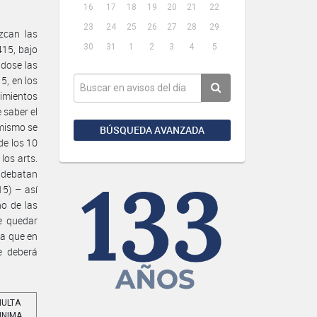
16
17
18
19
20
21
22
23
24
25
26
27
28
29
zcan las
30
31
1
2
3
4
5
415, bajo
ndose las
5, en los
imientos
 saber el
 mismo se
BÚSQUEDA AVANZADA
de los 10
los arts.
 debatan
15) – así
no de las
e quedar
ma que en
e deberá
ULTA
INIMA