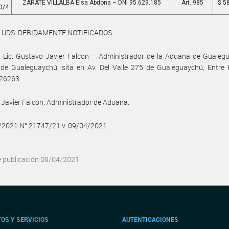
ZARATE VILLALBA Elsa Abdona – DNI 95.629.185
Art. 985
$ 5
0/4
 UDS. DEBIDAMENTE NOTIFICADOS.
: Lic. Gustavo Javier Falcon – Administrador de la Aduana de Gualeg
e Gualeguaychú, sita en Av. Del Valle 275 de Gualeguaychú, Entre Rí
26263.
Javier Falcon, Administrador de Aduana.
4/2021 N° 21747/21 v. 09/04/2021
e publicación 09/04/2021
OS Y SERVICIOS
AUTENTICACIONES