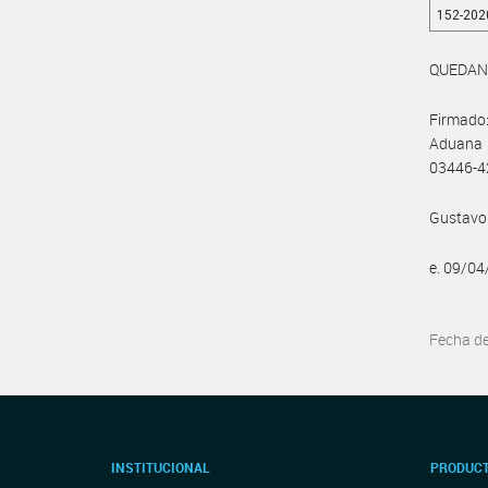
152-202
QUEDAN
Firmado
Aduana d
03446-4
Gustavo 
e. 09/0
Fecha d
INSTITUCIONAL
PRODUCT