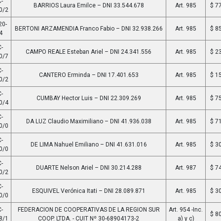
-
BARRIOS Laura Emilce – DNI 33.544.678
Art. 985
$ 7
0/2
20-
BERTONI ARZAMENDIA Franco Fabio – DNI 32.938.266
Art. 985
$ 8
4
-
CAMPO REALE Esteban Ariel – DNI 24.341.556
Art. 985
$ 2
0/7
-
CANTERO Erminda – DNI 17.401.653
Art. 985
$ 1
0/2
-
CUMBAY Hector Luis – DNI 22.309.269
Art. 985
$ 7
0/4
-
DA LUZ Claudio Maximiliano – DNI 41.936.038
Art. 985
$ 7
0/0
-
DE LIMA Nahuel Emiliano – DNI 41.631.016
Art. 985
$ 3
0/0
-
DUARTE Nelson Ariel – DNI 30.214.288
Art. 987
$ 7
0/2
-
ESQUIVEL Verónica Itati – DNI 28.089.871
Art. 985
$ 3
0/0
-
FEDERACION DE COOPERATIVAS DE LA REGION SUR
Art. 954 -Inc.
$ 8
8/1
COOP. LTDA. - CUIT Nº 30-68904173-2
a) y c)