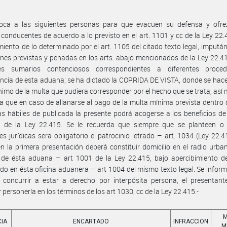
oca a las siguientes personas para que evacuen su defensa y ofre
conducentes de acuerdo a lo previsto en el art. 1101 y cc de la Ley 22.
miento de lo determinado por el art. 1105 del citado texto legal, imputá
ones previstas y penadas en los arts. abajo mencionados de la Ley 22.41
tes sumarios contenciosos correspondientes a diferentes proced
cia de esta aduana; se ha dictado la CORRIDA DE VISTA, donde se hace
imo de la multa que pudiera corresponder por el hecho que se trata, así
 que en caso de allanarse al pago de la multa mínima prevista dentro 
ías hábiles de publicada la presente podrá acogerse a los beneficios de 
 de la Ley 22.415. Se le recuerda que siempre que se planteen o
es jurídicas sera obligatorio el patrocinio letrado – art. 1034 (Ley 22.4
 la primera presentación deberá constituir domicilio en el radio urba
s de ésta aduana – art 1001 de la Ley 22.415, bajo apercibimiento d
ido en ésta oficina aduanera – art 1004 del mismo texto legal. Se infor
 concurrir a estar a derecho por interpósita persona, el presentant
r personería en los términos de los art 1030, cc de la Ley 22.415.-
M
IA
ENCARTADO
INFRACCION
M