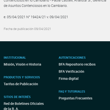
Contenciosos en lo Cambiario - Paola Castelli, Analista Sr., Gerencia
de Asuntos Contenciosos en lo Cambiario.
e. 05/04/2021 N° 19424/21 v. 09/04/2021
Fecha de publicación 09/04/2021
INSTITUCIONAL
AUTENTICACIONES
Misión, Visión e Historia
BFA Repositorio recibos
BFA Verificación
PRODUCTOS Y SERVICIOS
Firma digital
Tarifas de Publicación
FAQ Y TUTORIALES
SITIOS DE INTERÉS
Preguntas Frecuentes
Red de Boletines Oficiales
de la R. A.