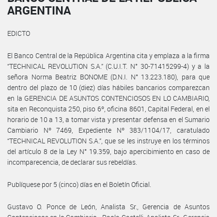
ARGENTINA
EDICTO
El Banco Central de la República Argentina cita y emplaza a la firma
“TECHNICAL REVOLUTION S.A.” (C.U.I.T. N° 30-71415299-4) y a la
señora Norma Beatriz BONOME (D.N.I. N° 13.223.180), para que
dentro del plazo de 10 (diez) días hábiles bancarios comparezcan
en la GERENCIA DE ASUNTOS CONTENCIOSOS EN LO CAMBIARIO,
sita en Reconquista 250, piso 6º, oficina 8601, Capital Federal, en el
horario de 10 a 13, a tomar vista y presentar defensa en el Sumario
Cambiario Nº 7469, Expediente Nº 383/1104/17, caratulado
“TECHNICAL REVOLUTION S.A.”, que se les instruye en los términos
del artículo 8 de la Ley N° 19.359, bajo apercibimiento en caso de
incomparecencia, de declarar sus rebeldías.
Publíquese por 5 (cinco) días en el Boletín Oficial.
Gustavo O. Ponce de León, Analista Sr., Gerencia de Asuntos