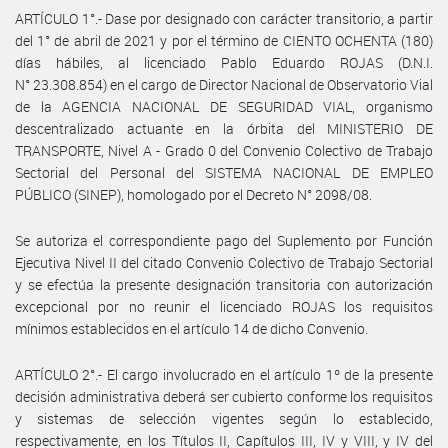
ARTÍCULO 1°.- Dase por designado con carácter transitorio, a partir
del 1° de abril de 2021 y por el término de CIENTO OCHENTA (180)
días hábiles, al licenciado Pablo Eduardo ROJAS (D.N.I.
N° 23.308.854) en el cargo de Director Nacional de Observatorio Vial
de la AGENCIA NACIONAL DE SEGURIDAD VIAL, organismo
descentralizado actuante en la órbita del MINISTERIO DE
TRANSPORTE, Nivel A - Grado 0 del Convenio Colectivo de Trabajo
Sectorial del Personal del SISTEMA NACIONAL DE EMPLEO
PÚBLICO (SINEP), homologado por el Decreto N° 2098/08.
Se autoriza el correspondiente pago del Suplemento por Función
Ejecutiva Nivel II del citado Convenio Colectivo de Trabajo Sectorial
y se efectúa la presente designación transitoria con autorización
excepcional por no reunir el licenciado ROJAS los requisitos
mínimos establecidos en el artículo 14 de dicho Convenio.
ARTÍCULO 2°.- El cargo involucrado en el artículo 1º de la presente
decisión administrativa deberá ser cubierto conforme los requisitos
y sistemas de selección vigentes según lo establecido,
respectivamente, en los Títulos II, Capítulos III, IV y VIII, y IV del