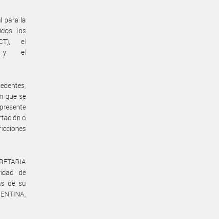
l para la
idos los
PCT), el
no y el
cedentes,
am que se
 presente
rtación o
icciones
ECRETARIA
idad de
as de su
GENTINA,