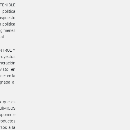
STENIBLE
política
dispuesto
 política
egímenes
al.
ONTROL Y
royectos
eneración
visto en
der en la
ignada al
o que es
QUÍMICOS
oponer e
roductos
rsos a la