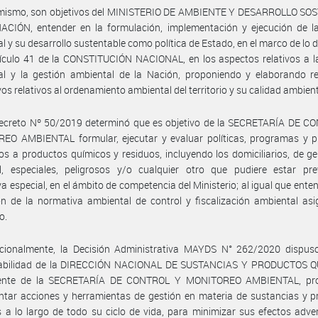
imismo, son objetivos del MINISTERIO DE AMBIENTE Y DESARROLLO SO
CIÓN, entender en la formulación, implementación y ejecución de la 
l y su desarrollo sustentable como política de Estado, en el marco de lo 
tículo 41 de la CONSTITUCIÓN NACIONAL, en los aspectos relativos a la
al y la gestión ambiental de la Nación, proponiendo y elaborando r
os relativos al ordenamiento ambiental del territorio y su calidad ambient
Decreto Nº 50/2019 determinó que es objetivo de la SECRETARÍA DE C
EO AMBIENTAL formular, ejecutar y evaluar políticas, programas y p
os a productos químicos y residuos, incluyendo los domiciliarios, de g
al, especiales, peligrosos y/o cualquier otro que pudiere estar pre
a especial, en el ámbito de competencia del Ministerio; al igual que enten
ón de la normativa ambiental de control y fiscalización ambiental as
o.
icionalmente, la Decisión Administrativa MAYDS N° 262/2020 dispus
abilidad de la DIRECCIÓN NACIONAL DE SUSTANCIAS Y PRODUCTOS 
ente de la SECRETARÍA DE CONTROL Y MONITOREO AMBIENTAL, pr
tar acciones y herramientas de gestión en materia de sustancias y p
 a lo largo de todo su ciclo de vida, para minimizar sus efectos adve