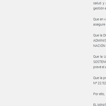
salud y
gestión 
Que en v
asegure 
Que la 
ADMINI
NACIÓN h
Que la 
SOSTENI
prevé el
Que la p
Nº 22.52
Por ello,
EL MINI