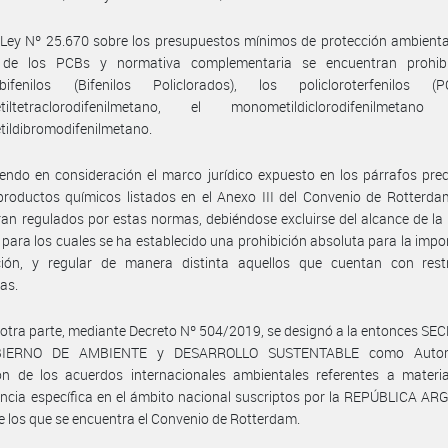
Ley Nº 25.670 sobre los presupuestos mínimos de protección ambienta
 de los PCBs y normativa complementaria se encuentran prohib
robifenilos (Bifenilos Policlorados), los policloroterfenilos (
tiltetraclorodifenilmetano, el monometildiclorodifenilmeta
ildibromodifenilmetano.
endo en consideración el marco jurídico expuesto en los párrafos pre
productos químicos listados en el Anexo III del Convenio de Rotterd
an regulados por estas normas, debiéndose excluirse del alcance de la
 para los cuales se ha establecido una prohibición absoluta para la impo
ción, y regular de manera distinta aquellos que cuentan con restr
cas.
 otra parte, mediante Decreto Nº 504/2019, se designó a la entonces S
IERNO DE AMBIENTE y DESARROLLO SUSTENTABLE como Autor
ión de los acuerdos internacionales ambientales referentes a materi
cia específica en el ámbito nacional suscriptos por la REPÚBLICA AR
e los que se encuentra el Convenio de Rotterdam.