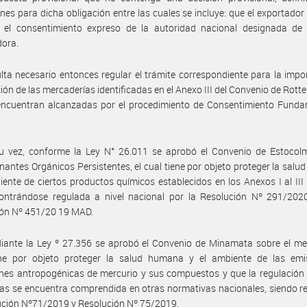
nes para dicha obligación entre las cuales se incluye: que el exportador s
 el consentimiento expreso de la autoridad nacional designada de 
dora.
lta necesario entonces regular el trámite correspondiente para la impo
ión de las mercaderías identificadas en el Anexo III del Convenio de Rott
encuentran alcanzadas por el procedimiento de Consentimiento Fund
u vez, conforme la Ley N° 26.011 se aprobó el Convenio de Estocol
antes Orgánicos Persistentes, el cual tiene por objeto proteger la sal
iente de ciertos productos químicos establecidos en los Anexos I al III
contrándose regulada a nivel nacional por la Resolución Nº 291/20
ión Nº 451/20 19 MAD.
ante la Ley º 27.356 se aprobó el Convenio de Minamata sobre el mer
ene por objeto proteger la salud humana y el ambiente de las emi
ones antropogénicas de mercurio y sus compuestos y que la regulación
as se encuentra comprendida en otras normativas nacionales, siendo r
ución Nº71/2019 y Resolución Nº 75/2019.