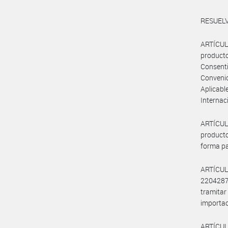
RESUELV
ARTÍCULO
producto
Consenti
Conveni
Aplicab
Internac
ARTÍCUL
product
forma pa
ARTÍCULO
2204287
tramita
importac
ARTÍCULO