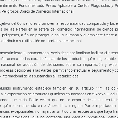
entimiento Fundamentado Previo Aplicable a Ciertos Plaguicidas y P
 Peligrosos Objeto de Comercio Internacional.
bjetivo del Convenio es promover la responsabilidad compartida y los 
s de las Partes en la esfera del comercio internacional de ciertos 
 peligrosos, a fin de proteger la salud humana y el ambiente frente a
contribuir a su utilización ambientalmente racional.
onsentimiento Fundamentado Previo tiene por finalidad facilitar el inter
ión acerca de las características de los productos químicos, estable
 nacional de adopción de decisiones sobre su importación y expor
ndo esas decisiones a las Partes, permitiendo efectuar el seguimiento y co
 internacional de las sustancias allí establecidas.
aludido instrumento establece también, en su artículo 11º, las obli
s a la exportación de productos químicos enumerados en el Anexo III del 
ciendo que cada Parte velará que no se exporte desde su territori
o químico enumerado en el Anexo III a ninguna Parte importadora 
ancias excepcionales, no haya transmitido una respuesta o que haya tr
puesta provisional que no contenga una decisión provisional, defini