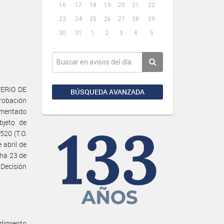
16
17
18
19
20
21
22
23
24
25
26
27
28
29
30
31
1
2
3
4
5
TERIO DE
BÚSQUEDA AVANZADA
robación
amentado
bjeto de
520 (T.O.
 abril de
cha 23 de
Decisión
edimiento