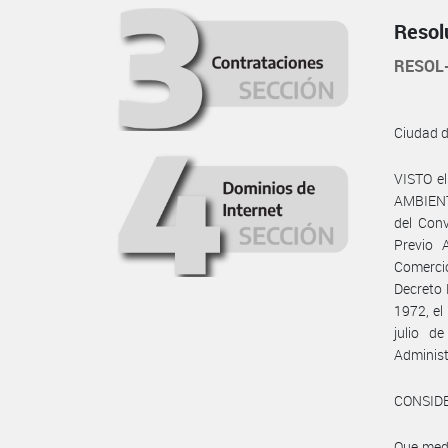
Resol
RESOL
Ciudad 
VISTO e
AMBIENT
del Con
Previo 
Comercio
Decreto 
1972, el
julio d
Administ
CONSID
Que medi