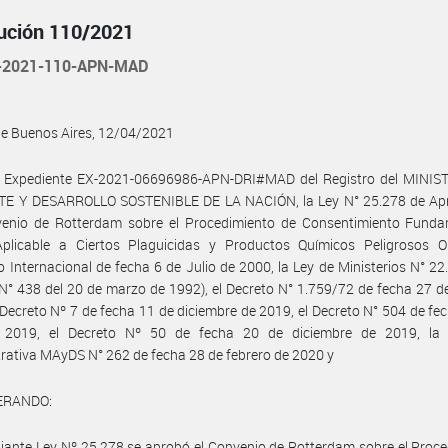
ución 110/2021
-2021-110-APN-MAD
de Buenos Aires, 12/04/2021
l Expediente EX-2021-06696986-APN-DRI#MAD del Registro del MINIS
E Y DESARROLLO SOSTENIBLE DE LA NACIÓN, la Ley N° 25.278 de Ap
venio de Rotterdam sobre el Procedimiento de Consentimiento Fund
Aplicable a Ciertos Plaguicidas y Productos Químicos Peligrosos O
 Internacional de fecha 6 de Julio de 2000, la Ley de Ministerios N° 22.
N° 438 del 20 de marzo de 1992), el Decreto N° 1.759/72 de fecha 27 de
 Decreto Nº 7 de fecha 11 de diciembre de 2019, el Decreto N° 504 de fe
e 2019, el Decreto Nº 50 de fecha 20 de diciembre de 2019, la 
rativa MAyDS N° 262 de fecha 28 de febrero de 2020 y
ERANDO:
ante Ley Nº 25.278 se aprobó el Convenio de Rotterdam sobre el Proc