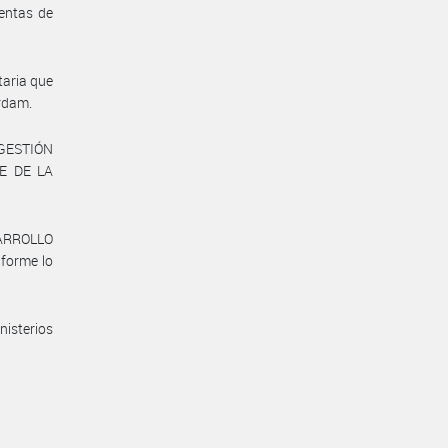
entas de
taria que
erdam.
 GESTIÓN
E DE LA
SARROLLO
forme lo
nisterios