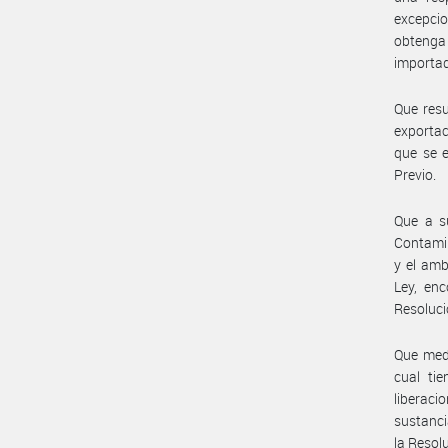
excepcio
obtenga
importa
Que resu
exportac
que se 
Previo.
Que a s
Contamin
y el amb
Ley, en
Resoluc
Que medi
cual ti
liberaci
sustanci
la Resol