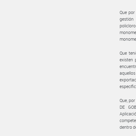
Que por 
gestión
policlo
monome
monomet
Que teni
existen 
encuentr
aquellos
exporta
específi
Que, por
DE GOB
Aplicac
competen
dentro d