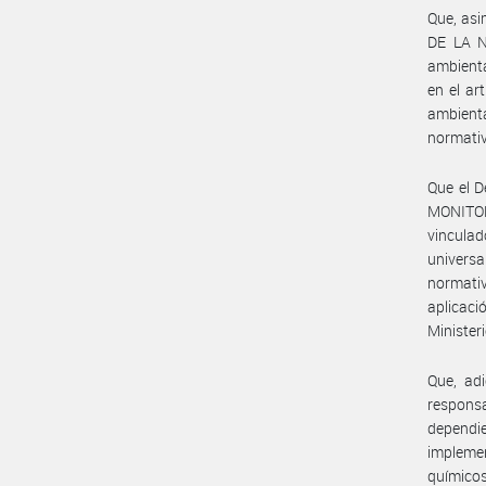
Que, as
DE LA NA
ambienta
en el ar
ambient
normativ
Que el 
MONITOR
vinculad
univers
normativ
aplicaci
Ministeri
Que, ad
respons
dependi
implemen
químicos