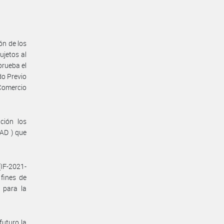
ón de los
ujetos al
rueba el
o Previo
Comercio
ción los
AD ) que
IF-2021-
fines de
 para la
futuro la