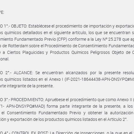
E:
 1°.- OBJETO: Establécese el procedimiento de importación y exportaci
s químicos detallados en el siguiente artículo, los que se encuentran s
miento Fundamentado Previo (CFP) conforme a la Ley Nº 25.278 que ap
o de Rotterdam sobre el Procedimiento de Consentimiento Fundamentad
le a Ciertos Plaguicidas y Productos Químicos Peligrosos Objeto de 
ional.
O 2°.- ALCANCE: Se encuentran alcanzados por la presente resolu
os químicos listados en el Anexo I (IF-2021-18644438-APN-DNSYPQ#M
rte integrante de la presente.
 3°.- PROCEDIMIENTO: Apruébese el procedimiento que como Anexo II (
1- APN-DNSYPQ#MAD) forma parte integrante de la presente, a los 
r el Consentimiento Fundamentado Previo y obtener la autorización
ión y exportación de los productos químicos listados en el Artículo 2°.
 4°.- CONTROL EX POST: La Dirección de Inspecciones, o la que en el 