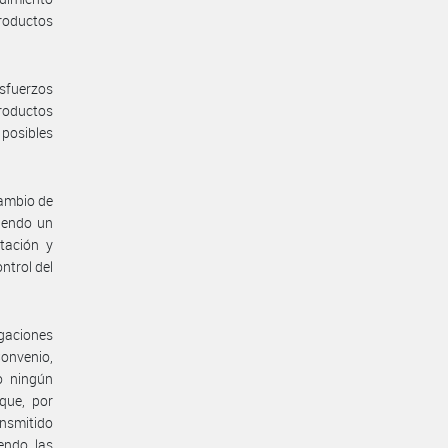
roductos
esfuerzos
productos
 posibles
cambio de
ciendo un
tación y
ntrol del
gaciones
Convenio,
o ningún
que, por
ansmitido
endo las