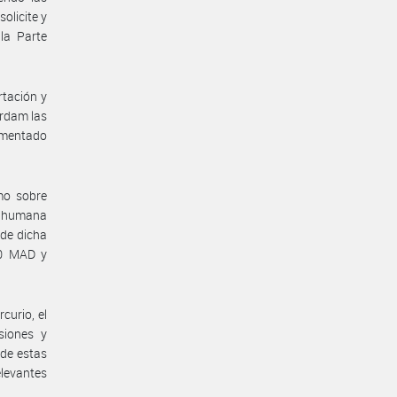
olicite y
la Parte
rtación y
erdam las
amentado
mo sobre
ud humana
 de dicha
20 MAD y
curio, el
siones y
 de estas
elevantes