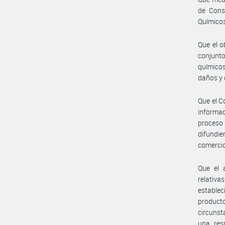
de Cons
Químicos
Que el o
conjunto
químicos
daños y 
Que el C
informac
proceso
difundie
comercio
Que el 
relativa
estable
product
circunst
una res