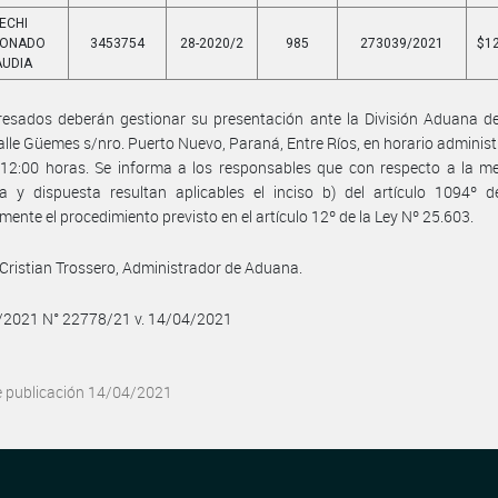
ECHI
DONADO
3453754
28-2020/2
985
273039/2021
$12
AUDIA
resados deberán gestionar su presentación ante la División Aduana d
calle Güemes s/nro. Puerto Nuevo, Paraná, Entre Ríos, en horario administ
12:00 horas. Se informa a los responsables que con respecto a la me
 y dispuesta resultan aplicables el inciso b) del artículo 1094º de
mente el procedimiento previsto en el artículo 12º de la Ley Nº 25.603.
Cristian Trossero, Administrador de Aduana.
4/2021 N° 22778/21 v. 14/04/2021
e publicación 14/04/2021