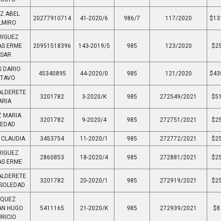
Z ABEL
20277910714
41-2020/6
986/7
117/2020
$13
LMIRO
RIGUEZ
AS ERME
20951518396
143-2019/5
985
123/2020
$25
ESAR
S DARIO
45340895
44-2020/0
985
121/2020
$43
STAVO
ALDERETE
3201782
3-2020/K
985
272549/2021
$51
ARIA
Z MARIA
3201782
9-2020/4
985
272751/2021
$25
LEDAD
 CLAUDIA
3453754
11-2020/1
985
272772/2021
$25
RIGUEZ
2860853
18-2020/4
985
272881/2021
$25
AS ERME
ALDERETE
3201782
20-2020/1
985
272919/2021
$25
 SOLEDAD
SQUEZ
AN HUGO
5411165
21-2020/K
985
272939/2021
$8
RICIO