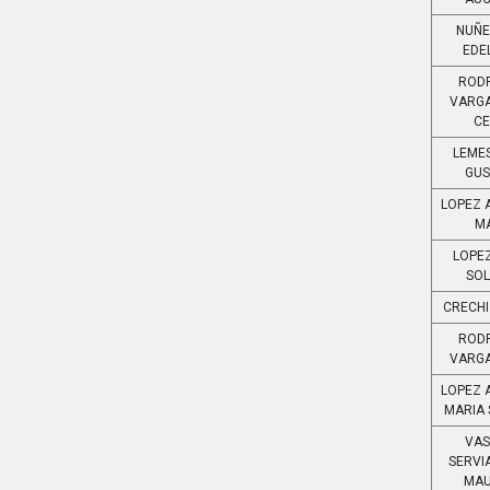
NUÑE
EDE
ROD
VARG
C
LEME
GU
LOPEZ 
M
LOPE
SO
CRECHI
ROD
VARG
LOPEZ 
MARIA
VA
SERVI
MAU