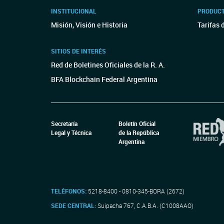
INSTITUCIONAL
PRODUCT
Misión, Visión e Historia
Tarifas 
SITIOS DE INTERÉS
Red de Boletines Oficiales de la R. A.
BFA Blockchain Federal Argentina
Secretaría
Boletín Oficial
Legal y Técnica
de la República
Argentina
TELÉFONOS:
5218-8400 - 0810-345-BORA (2672)
SEDE CENTRAL:
Suipacha 767, C.A.B.A. (C1008AAO)