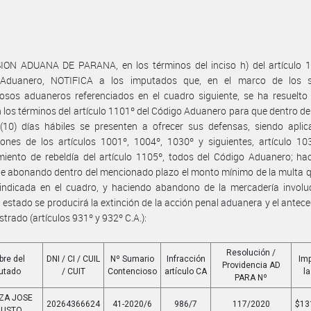
SION ADUANA DE PARANA, en los términos del inciso h) del artículo 1
Aduanero, NOTIFICA a los imputados que, en el marco de los 
iosos aduaneros referenciados en el cuadro siguiente, se ha resuelt
 los términos del artículo 1101º del Código Aduanero para que dentro de
(10) días hábiles se presenten a ofrecer sus defensas, siendo aplic
iones de los artículos 1001º, 1004º, 1030º y siguientes, artículo 10
miento de rebeldía del artículo 1105º, todos del Código Aduanero; ha
e abonando dentro del mencionado plazo el monto mínimo de la multa q
 indicada en el cuadro, y haciendo abandono de la mercadería involu
l estado se producirá la extinción de la acción penal aduanera y el antec
strado (artículos 931º y 932º C.A.):
Resolución /
re del
DNI / CI / CUIL
Nº Sumario
Infracción
Im
Providencia AD
utado
/ CUIT
Contencioso
artículo CA
l
PARA Nº
ZA JOSE
20264366624
41-2020/6
986/7
117/2020
$13
GUSTO