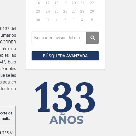
16
17
18
19
20
21
22
23
24
25
26
27
28
29
30
31
1
2
3
4
5
013º del
sumarios
o CORRER
l término
ables las
BÚSQUEDA AVANZADA
34º, bajo
ciéndoles
ue se les
crada en
edente no
porte de
a multa
1.785,61