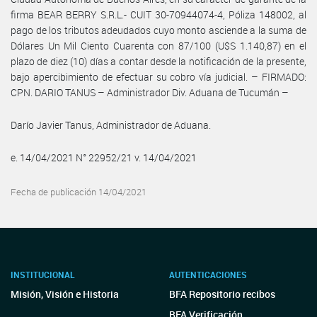
firma BEAR BERRY S.R.L.- CUIT 30-70944074-4, Póliza 148002, al
pago de los tributos adeudados cuyo monto asciende a la suma de
Dólares Un Mil Ciento Cuarenta con 87/100 (U$S 1.140,87) en el
plazo de diez (10) días a contar desde la notificación de la presente,
bajo apercibimiento de efectuar su cobro vía judicial. – FIRMADO:
CPN. DARIO TANUS – Administrador Div. Aduana de Tucumán –
Darío Javier Tanus, Administrador de Aduana.
e. 14/04/2021 N° 22952/21 v. 14/04/2021
Fecha de publicación 14/04/2021
INSTITUCIONAL
AUTENTICACIONES
Misión, Visión e Historia
BFA Repositorio recibos
BFA Verificación