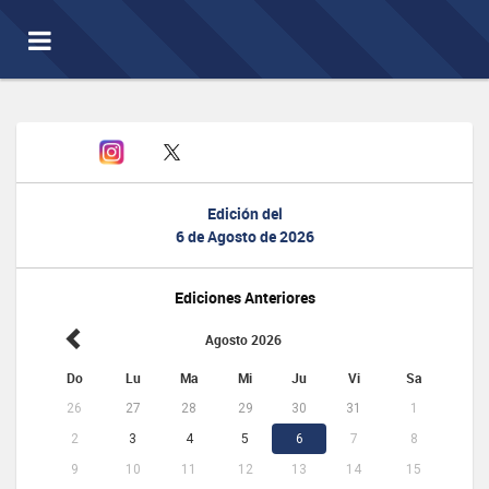
Toggle
navigation
Edición del
6 de Agosto de 2026
Ediciones Anteriores
Agosto 2026
Do
Lu
Ma
Mi
Ju
Vi
Sa
26
27
28
29
30
31
1
2
3
4
5
6
7
8
9
10
11
12
13
14
15