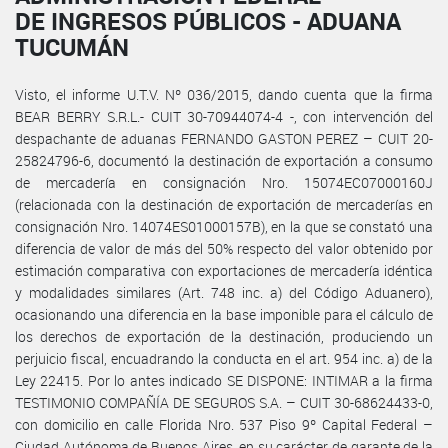
DE INGRESOS PÚBLICOS - ADUANA
TUCUMÁN
Visto, el informe U.T.V. Nº 036/2015, dando cuenta que la firma
BEAR BERRY S.R.L.- CUIT 30-70944074-4 -, con intervención del
despachante de aduanas FERNANDO GASTON PEREZ – CUIT 20-
25824796-6, documentó la destinación de exportación a consumo
de mercadería en consignación Nro. 15074EC07000160J
(relacionada con la destinación de exportación de mercaderías en
consignación Nro. 14074ES01000157B), en la que se constató una
diferencia de valor de más del 50% respecto del valor obtenido por
estimación comparativa con exportaciones de mercadería idéntica
y modalidades similares (Art. 748 inc. a) del Código Aduanero),
ocasionando una diferencia en la base imponible para el cálculo de
los derechos de exportación de la destinación, produciendo un
perjuicio fiscal, encuadrando la conducta en el art. 954 inc. a) de la
Ley 22415. Por lo antes indicado SE DISPONE: INTIMAR a la firma
TESTIMONIO COMPAÑÍA DE SEGUROS S.A. – CUIT 30-68624433-0,
con domicilio en calle Florida Nro. 537 Piso 9º Capital Federal –
Ciudad Autónoma de Buenos Aires, en su carácter de garante de la