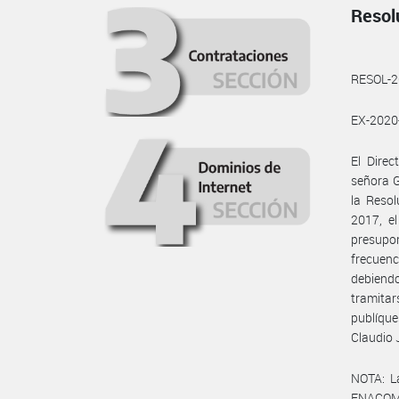
Resol
RESOL-
EX-202
El Dire
señora G
la Reso
2017, el
presupo
frecuenc
debiendo
tramita
publíque
Claudio 
NOTA: L
ENACOM: