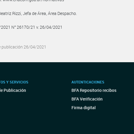
Beatriz Rizzi, Jefa de Área, Área Despacho.
4/2021 N° 26170/21 v. 26/04/2021
e publicación 26/04/2021
OS Y SERVICIOS
AUTENTICACIONES
de Publicación
BFA Repositorio recibos
BFA Verificación
Firma digital