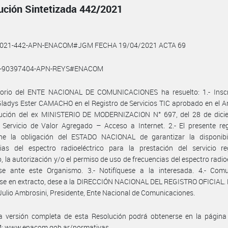
ución Sintetizada 442/2021
2021-442-APN-ENACOM#JGM FECHA 19/04/2021 ACTA 69
0-90397404-APN-REYS#ENACOM
ctorio del ENTE NACIONAL DE COMUNICACIONES ha resuelto: 1.- Inscri
ladys Ester CAMACHO en el Registro de Servicios TIC aprobado en el A
lución del ex MINISTERIO DE MODERNIZACION N° 697, del 28 de dici
 Servicio de Valor Agregado – Acceso a Internet. 2.- El presente re
ne la obligación del ESTADO NACIONAL de garantizar la disponibi
ias del espectro radioeléctrico para la prestación del servicio reg
, la autorización y/o el permiso de uso de frecuencias del espectro radioe
rse ante este Organismo. 3.- Notifíquese a la interesada. 4.- Comu
se en extracto, dese a la DIRECCIÓN NACIONAL DEL REGISTRO OFICIAL. 
Julio Ambrosini, Presidente, Ente Nacional de Comunicaciones.
a versión completa de esta Resolución podrá obtenerse en la págin
 www.enacom.gob.ar/normativas