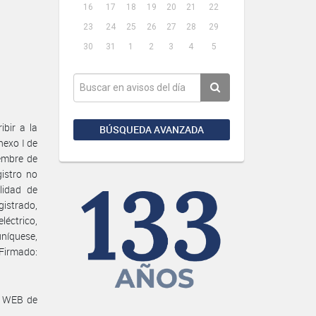
16
17
18
19
20
21
22
23
24
25
26
27
28
29
30
31
1
2
3
4
5
bir a la
BÚSQUEDA AVANZADA
nexo I de
embre de
gistro no
lidad de
istrado,
léctrico,
níquese,
Firmado:
a WEB de