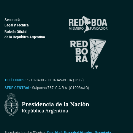
Secretaría
Legal y Técnica
Boletín Oficial
de la República Argentina
TELÉFONOS:
5218-8400 - 0810-345-BORA (2672)
SEDE CENTRAL:
Suipacha 767, C.A.B.A. (C1008AAO)
Secretaría Legal y Técnica |
Dra. María Ibarzabal Murphy - Secretaria