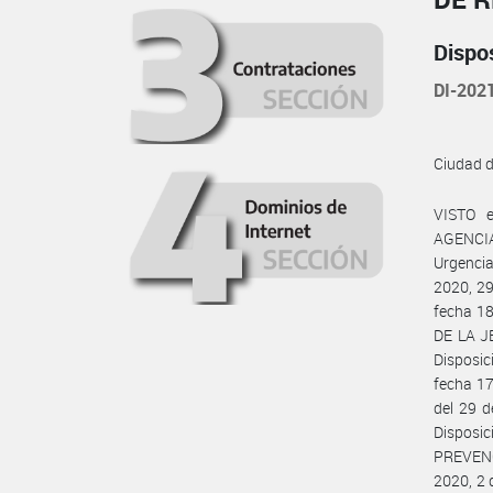
Dispo
DI-20
Ciudad 
VISTO e
AGENCI
Urgencia
2020, 29
fecha 1
DE LA J
Disposi
fecha 17
del 29 d
Dispos
PREVENC
2020, 2 