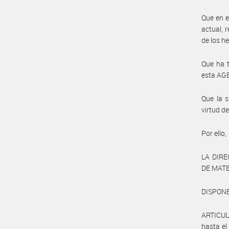
Que en e
actual, 
de los h
Que ha t
esta AG
Que la s
virtud d
Por ello,
LA DIR
DE MAT
DISPONE
ARTICUL
hasta el