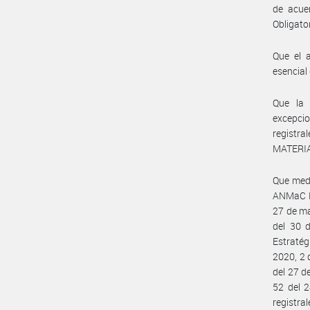
de acuer
Obligato
Que el a
esencial
Que la 
excepcio
registr
MATERIA
Que medi
ANMaC Nr
27 de ma
del 30 d
Estratég
2020, 2 
del 27 d
52 del 
registral