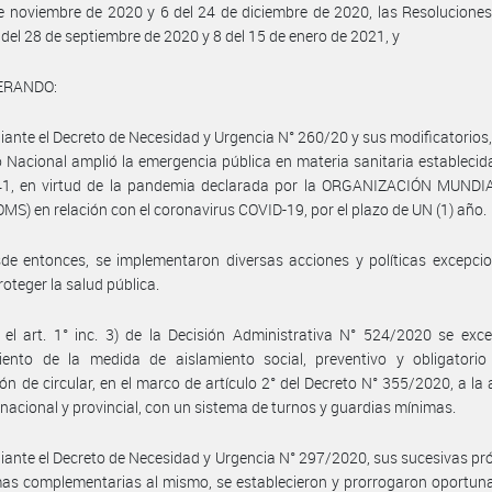
e noviembre de 2020 y 6 del 24 de diciembre de 2020, las Resolucion
 del 28 de septiembre de 2020 y 8 del 15 de enero de 2021, y
ERANDO:
ante el Decreto de Necesidad y Urgencia N° 260/20 y sus modificatorios,
o Nacional amplió la emergencia pública en materia sanitaria establecid
41, en virtud de la pandemia declarada por la ORGANIZACIÓN MUNDI
MS) en relación con el coronavirus COVID-19, por el plazo de UN (1) año.
de entonces, se implementaron diversas acciones y políticas excepci
roteger la salud pública.
el art. 1° inc. 3) de la Decisión Administrativa N° 524/2020 se exc
iento de la medida de aislamiento social, preventivo y obligatorio
ión de circular, en el marco de artículo 2° del Decreto N° 355/2020, a la 
l nacional y provincial, con un sistema de turnos y guardias mínimas.
ante el Decreto de Necesidad y Urgencia N° 297/2020, sus sucesivas pr
as complementarias al mismo, se establecieron y prorrogaron oportun