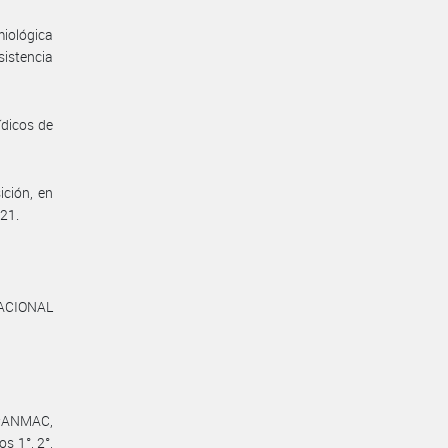
miológica
sistencia
ídicos de
ición, en
021.
ACIONAL
D#ANMAC,
s 1°, 2°,