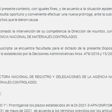
l presente contexto, con iguales fines, y de acuerdo a la situación epide
resulta oportuno y conveniente efectuar una nueva prórroga, ante la sub
echos que le dieron causa.
omado la intervención de su competencia la Dirección de Asuntos Jur
ENCIA NACIONAL DE MATERIALES CONTROLADOS.
uscripta se encuentra facultada para el dictado de la presente Dispos
e lo establecido por la Decisiones Administrativas Nros. 479/2016 y 15/2
ECTORA NACIONAL DE REGISTRO Y DELEGACIONES DE LA AGENCIA N
ERIALES CONTROLADOS
:
O 1°.- Prorróganse los plazos establecidos en la DI-2021-3-APN-DNRY
 31 de mayo de 2021, de acuerdo a los términos previstos por los artículo