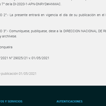
° y 7° de la DI-2020-1-APN-DNRYD#ANMAC.
 2°.- La presente entrará en vigencia el día de su publicación en e
O 3°.- Comuníquese, publíquese, dese a la DIRECCION NACIONAL DE 
y archívese.
Conqueira
5/2021 N° 29025/21 v. 01/05/2021
e publicación 01/05/2021
OS Y SERVICIOS
AUTENTICACIONES