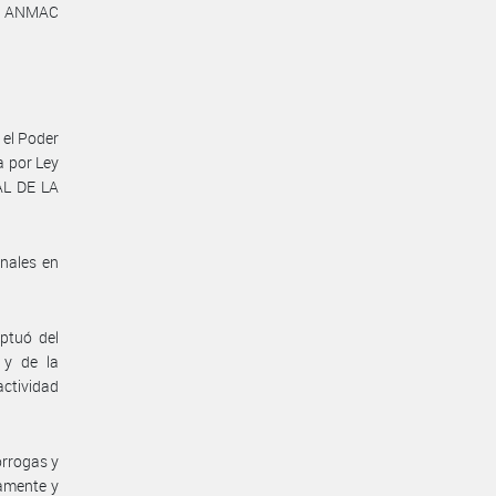
es ANMAC
 el Poder
a por Ley
AL DE LA
onales en
eptuó del
 y de la
actividad
órrogas y
amente y