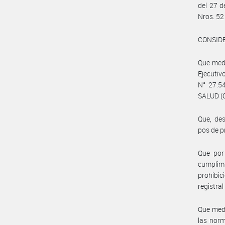
del 27 d
Nros. 52
CONSID
Que medi
Ejecutiv
N° 27.5
SALUD (O
Que, des
pos de p
Que por 
cumplim
prohibic
registra
Que medi
las norm