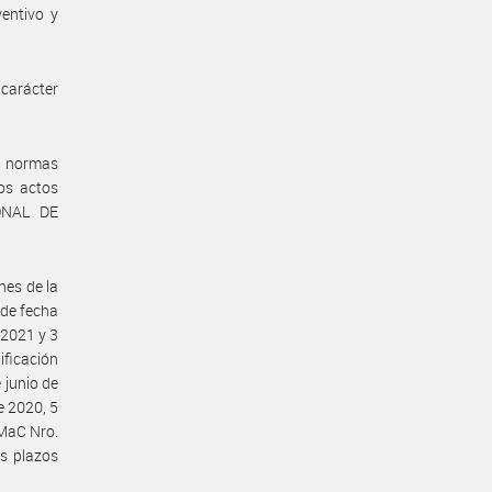
ventivo y
carácter
s normas
los actos
IONAL DE
nes de la
 de fecha
 2021 y 3
ificación
 junio de
e 2020, 5
NMaC Nro.
s plazos