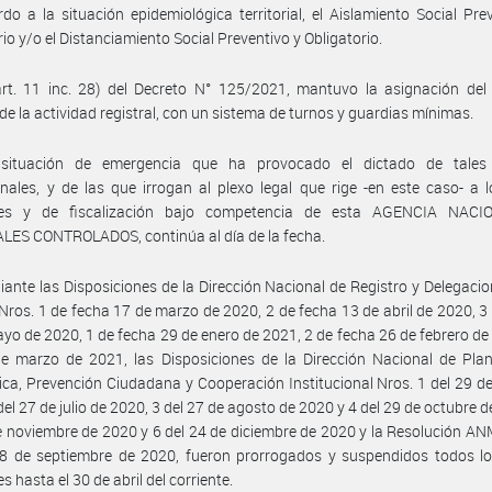
do a la situación epidemiológica territorial, el Aislamiento Social Pre
rio y/o el Distanciamiento Social Preventivo y Obligatorio.
rt. 11 inc. 28) del Decreto N° 125/2021, mantuvo la asignación del 
 de la actividad registral, con un sistema de turnos y guardias mínimas.
situación de emergencia que ha provocado el dictado de tale
nales, y de las que irrogan al plexo legal que rige -en este caso- a 
ales y de fiscalización bajo competencia de esta AGENCIA NAC
LES CONTROLADOS, continúa al día de la fecha.
ante las Disposiciones de la Dirección Nacional de Registro y Delegacio
os. 1 de fecha 17 de marzo de 2020, 2 de fecha 13 de abril de 2020, 3
yo de 2020, 1 de fecha 29 de enero de 2021, 2 de fecha 26 de febrero de
e marzo de 2021, las Disposiciones de la Dirección Nacional de Plan
ica, Prevención Ciudadana y Cooperación Institucional Nros. 1 del 29 de
del 27 de julio de 2020, 3 del 27 de agosto de 2020 y 4 del 29 de octubre d
e noviembre de 2020 y 6 del 24 de diciembre de 2020 y la Resolución A
28 de septiembre de 2020, fueron prorrogados y suspendidos todos lo
es hasta el 30 de abril del corriente.