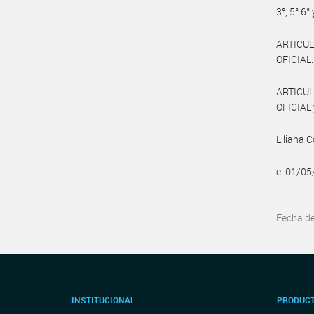
3°, 5° 6
ARTICULO
OFICIAL.
ARTICUL
OFICIAL 
Liliana 
e. 01/0
Fecha d
INSTITUCIONAL
PRODUCT