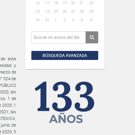
16
17
18
19
20
21
22
23
24
25
26
27
28
29
30
31
1
2
3
4
5
BÚSQUEDA AVANZADA
 de esta
sidad y
 marzo de
N° 524 de
 PÚBLICO
020, las
os. 1 de
e 2020, 1
2021; las
TEGICA,
junio de
e 2020, 5