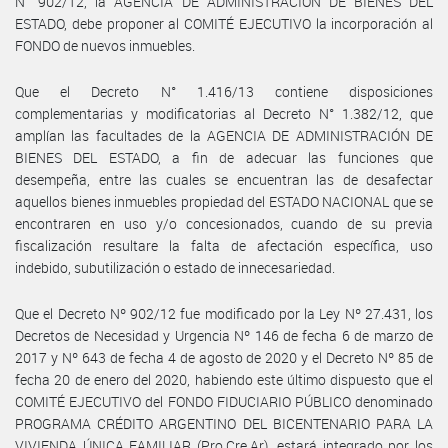
N° 902/12, la AGENCIA DE ADMINISTRACIÓN DE BIENES DEL
ESTADO, debe proponer al COMITÉ EJECUTIVO la incorporación al
FONDO de nuevos inmuebles.
Que el Decreto N° 1.416/13 contiene disposiciones
complementarias y modificatorias al Decreto N° 1.382/12, que
amplían las facultades de la AGENCIA DE ADMINISTRACIÓN DE
BIENES DEL ESTADO, a fin de adecuar las funciones que
desempeña, entre las cuales se encuentran las de desafectar
aquellos bienes inmuebles propiedad del ESTADO NACIONAL que se
encontraren en uso y/o concesionados, cuando de su previa
fiscalización resultare la falta de afectación específica, uso
indebido, subutilización o estado de innecesariedad.
Que el Decreto Nº 902/12 fue modificado por la Ley Nº 27.431, los
Decretos de Necesidad y Urgencia Nº 146 de fecha 6 de marzo de
2017 y Nº 643 de fecha 4 de agosto de 2020 y el Decreto Nº 85 de
fecha 20 de enero del 2020, habiendo este último dispuesto que el
COMITÉ EJECUTIVO del FONDO FIDUCIARIO PÚBLICO denominado
PROGRAMA CRÉDITO ARGENTINO DEL BICENTENARIO PARA LA
VIVIENDA ÚNICA FAMILIAR (Pro.Cre.Ar), estará integrado por los