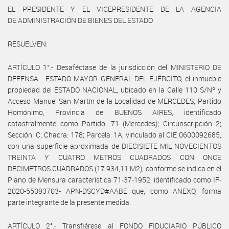
EL PRESIDENTE Y EL VICEPRESIDENTE DE LA AGENCIA
DE ADMINISTRACIÓN DE BIENES DEL ESTADO
RESUELVEN:
ARTÍCULO 1°.- Desaféctase de la jurisdicción del MINISTERIO DE
DEFENSA - ESTADO MAYOR GENERAL DEL EJÉRCITO, el inmueble
propiedad del ESTADO NACIONAL, ubicado en la Calle 110 S/Nº y
Acceso Manuel San Martín de la Localidad de MERCEDES, Partido
Homónimo, Provincia de BUENOS AIRES, identificado
catastralmente como Partido: 71 (Mercedes); Circunscripción 2;
Sección: C; Chacra: 178; Parcela: 1A, vinculado al CIE 0600092685,
con una superficie aproximada de DIECISIETE MIL NOVECIENTOS
TREINTA Y CUATRO METROS CUADRADOS CON ONCE
DECIMETROS CUADRADOS (17.934,11 M2), conforme se indica en el
Plano de Mensura característica 71-37-1952, identificado como IF-
2020-55093703- APN-DSCYD#AABE que, como ANEXO, forma
parte integrante de la presente medida.
ARTÍCULO 2°.- Transfiérese al FONDO FIDUCIARIO PÚBLICO