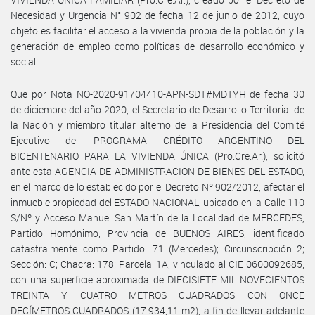
Necesidad y Urgencia N° 902 de fecha 12 de junio de 2012, cuyo
objeto es facilitar el acceso a la vivienda propia de la población y la
generación de empleo como políticas de desarrollo económico y
social.
Que por Nota NO-2020-91704410-APN-SDT#MDTYH de fecha 30
de diciembre del año 2020, el Secretario de Desarrollo Territorial de
la Nación y miembro titular alterno de la Presidencia del Comité
Ejecutivo del PROGRAMA CRÉDITO ARGENTINO DEL
BICENTENARIO PARA LA VIVIENDA ÚNICA (Pro.Cre.Ar.), solicitó
ante esta AGENCIA DE ADMINISTRACION DE BIENES DEL ESTADO,
en el marco de lo establecido por el Decreto Nº 902/2012, afectar el
inmueble propiedad del ESTADO NACIONAL, ubicado en la Calle 110
S/Nº y Acceso Manuel San Martín de la Localidad de MERCEDES,
Partido Homónimo, Provincia de BUENOS AIRES, identificado
catastralmente como Partido: 71 (Mercedes); Circunscripción 2;
Sección: C; Chacra: 178; Parcela: 1A, vinculado al CIE 0600092685,
con una superficie aproximada de DIECISIETE MIL NOVECIENTOS
TREINTA Y CUATRO METROS CUADRADOS CON ONCE
DECÍMETROS CUADRADOS (17.934,11 m2), a fin de llevar adelante