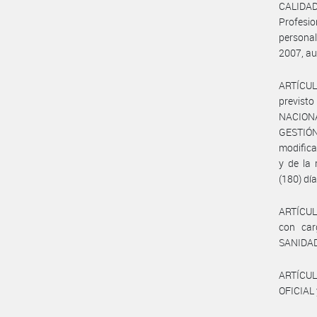
CALIDAD 
Profesio
personal
2007, au
ARTÍCULO
previsto
NACIONA
GESTIÓN
modifica
y de la 
(180) dí
ARTÍCULO
con car
SANIDAD
ARTÍCUL
OFICIAL 