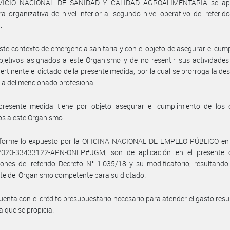
RVICIO NACIONAL DE SANIDAD Y CALIDAD AGROALIMENTARIA se apr
ra organizativa de nivel inferior al segundo nivel operativo del referido
.
ste contexto de emergencia sanitaria y con el objeto de asegurar el cum
bjetivos asignados a este Organismo y de no resentir sus actividades
pertinente el dictado de la presente medida, por la cual se prorroga la de
ria del mencionado profesional.
presente medida tiene por objeto asegurar el cumplimiento de los o
s a este Organismo.
forme lo expuesto por la OFICINA NACIONAL DE EMPLEO PÚBLICO en
020-33433122-APN-ONEP#JGM, son de aplicación en el presente 
iones del referido Decreto N° 1.035/18 y su modificatorio, resultando
te del Organismo competente para su dictado.
uenta con el crédito presupuestario necesario para atender el gasto resu
a que se propicia.