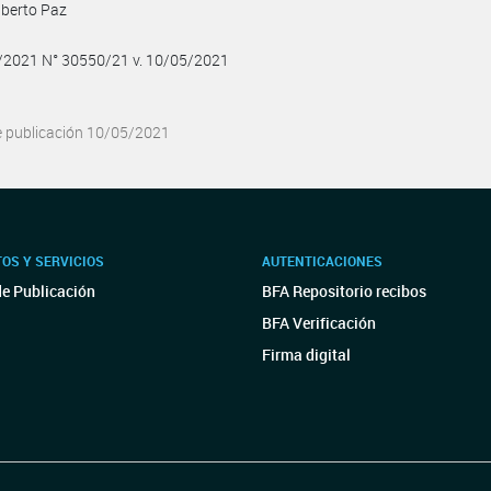
lberto Paz
5/2021 N° 30550/21 v. 10/05/2021
e publicación 10/05/2021
OS Y SERVICIOS
AUTENTICACIONES
de Publicación
BFA Repositorio recibos
BFA Verificación
Firma digital