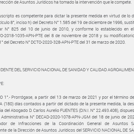
irección de Asuntos Jurídicos ha tomado la intervención que le compete.
uscripto es competente para dictar la presente medida en virtud de lo 
tículo 8°, inciso h) del Decreto N° 1.585 del 19 de diciembre de 1996, sust
lar N° 825 del 10 de junio de 2010, y conforme lo establecido en el
O-2018-1035-APN-PTE del 8 de noviembre de 2018 y su modificatorio,
 1° del Decreto N° DCTO-2020-328-APN-PTE del 31 de marzo de 2020.
IDENTE DEL SERVICIO NACIONAL DE SANIDAD Y CALIDAD AGROALIME
E:
 1°.- Prorrógase, a partir del 13 de marzo de 2021 y por el término 
(180) días contados a partir del dictado de la presente medida, la de
ria del Abogado D. Carlos Aurelio FUENTES (D.N.I. N° 22.493.408), dispues
n Administrativa N° DECAD-2020-1078-APN-JGM del 18 de junio de 20
ador de Infracciones de la Coordinación General de Asuntos Sa
nte de la Dirección de Asuntos Jurídicos del SERVICIO NACIONAL DE S