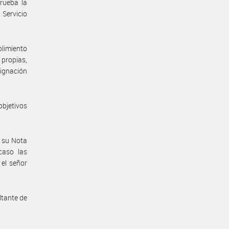
ueba la
 Servicio
plimiento
 propias,
signación
bjetivos
 su Nota
caso las
 el señor
ltante de