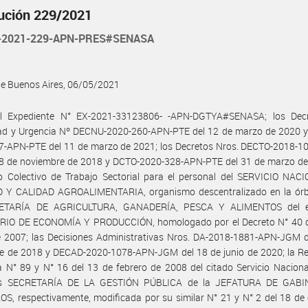
ución 229/2021
-2021-229-APN-PRES#SENASA
de Buenos Aires, 06/05/2021
l Expediente N° EX-2021-33123806- -APN-DGTYA#SENASA; los Dec
ad y Urgencia Nº DECNU-2020-260-APN-PTE del 12 de marzo de 2020 
7-APN-PTE del 11 de marzo de 2021; los Decretos Nros. DECTO-2018-1
 8 de noviembre de 2018 y DCTO-2020-328-APN-PTE del 31 de marzo de 
o Colectivo de Trabajo Sectorial para el personal del SERVICIO NAC
 Y CALIDAD AGROALIMENTARIA, organismo descentralizado en la órbi
RETARÍA DE AGRICULTURA, GANADERÍA, PESCA Y ALIMENTOS del e
RIO DE ECONOMÍA Y PRODUCCIÓN, homologado por el Decreto N° 40 d
e 2007; las Decisiones Administrativas Nros. DA-2018-1881-APN-JGM d
re de 2018 y DECAD-2020-1078-APN-JGM del 18 de junio de 2020; la Re
 N° 89 y N° 16 del 13 de febrero de 2008 del citado Servicio Naciona
es SECRETARÍA DE LA GESTIÓN PÚBLICA de la JEFATURA DE GABI
S, respectivamente, modificada por su similar N° 21 y N° 2 del 18 de