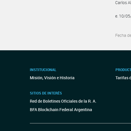
Carlos A
e. 10/0
Fecha d
INSTITUCIONAL
PRODUCT
Misión, Visión e Historia
Tarifas 
SITIOS DE INTERÉS
Red de Boletines Oficiales de la R. A.
BFA Blockchain Federal Argentina