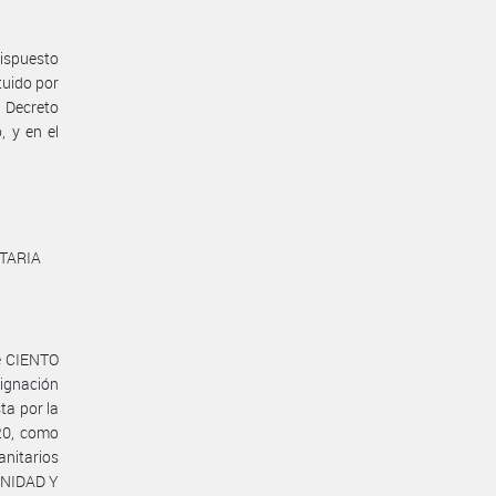
dispuesto
ituido por
 Decreto
 y en el
NTARIA
de CIENTO
signación
ta por la
20, como
nitarios
ANIDAD Y