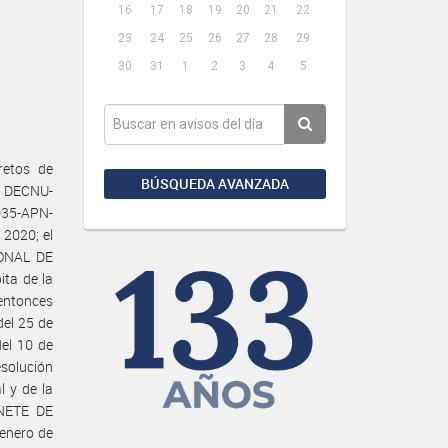
16
17
18
19
20
21
22
23
24
25
26
27
28
29
30
31
1
2
3
4
5
retos de
BÚSQUEDA AVANZADA
y DECNU-
035-APN-
2020; el
IONAL DE
ta de la
ntonces
el 25 de
el 10 de
solución
l y de la
NETE DE
 enero de