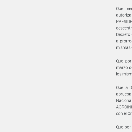
Que med
autoriza
PRESID
descentr
Decreto 
a prorro
mismas c
Que por
marzo de
los mism
Que la 
aprueba 
Nacional
AGROIND
con el O
Que por