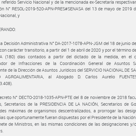
 referido Servicio Nacional y de la mencionada ex-Secretaría respectiva
ión N° RESOL-2019-520-APN-PRES#SENASA del 13 de mayo de 2019 de
 Nacional, y
ERANDO:
la Decisión Administrativa N° DA-2017-1078-APN-JGM del 18 de junio d
con carácter transitorio, a partir del 1 de abril de 2020 y por el término 
 (180) días contados a partir del dictado de la medida, en el 
ador de Infracciones de la Coordinación General de Asuntos Sa
nte de la Dirección de Asuntos Jurídicos del SERVICIO NACIONAL DE S
D AGROALIMENTARIA, al Abogado D. Carlos Aurelio FUENTES 
3.408).
Decreto N° DECTO-2018-1035-APN-PTE del 8 de noviembre de 2018 facul
os, Secretarios de la PRESIDENCIA DE LA NACIÓN, Secretarios de Go
ades máximas de organismos descentralizados, a prorrogar las desig
rias que oportunamente fueran dispuestas por el Presidente de la Nación 
ete de Ministros, en las mismas condiciones de las designaciones y/
s.