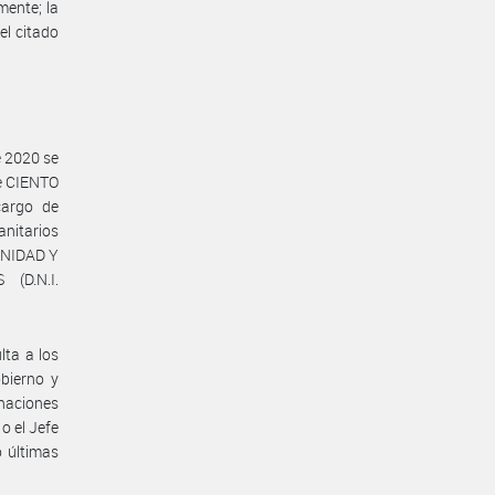
mente; la
l citado
e 2020 se
de CIENTO
cargo de
nitarios
ANIDAD Y
(D.N.I.
ta a los
bierno y
naciones
o el Jefe
o últimas