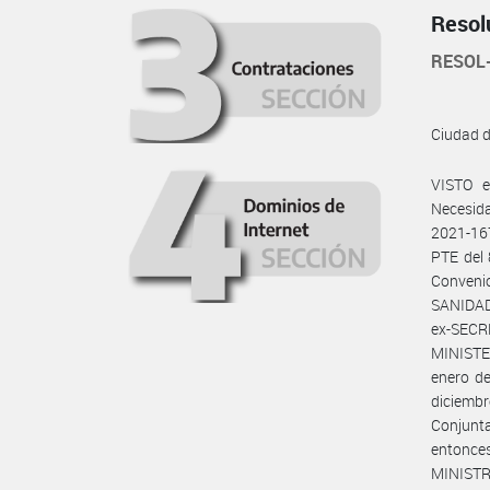
Resol
RESOL
Ciudad 
VISTO e
Necesid
2021-16
PTE del
Conveni
SANIDAD
ex-SEC
MINISTE
enero d
diciemb
Conjunta
entonc
MINISTRO