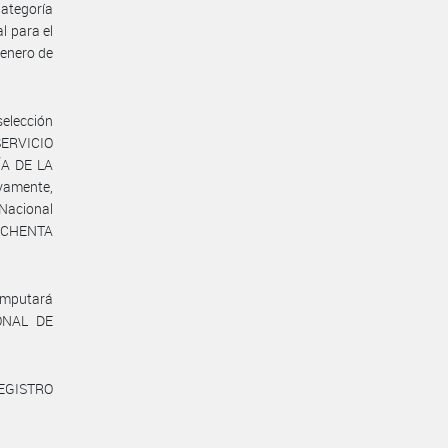
ategoría
l para el
 enero de
selección
 SERVICIO
ÍA DE LA
vamente,
 Nacional
 OCHENTA
 imputará
IONAL DE
REGISTRO