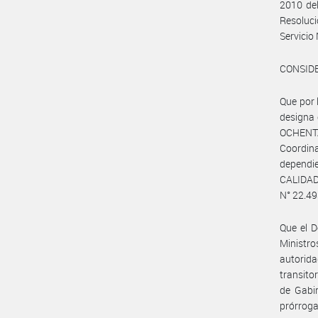
2010 del
Resoluc
Servicio
CONSID
Que por 
designa 
OCHENTA
Coordin
dependie
CALIDA
N° 22.49
Que el 
Ministr
autorid
transito
de Gabin
prórroga