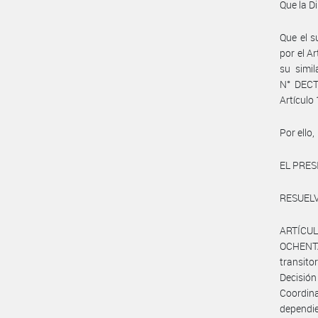
Que la D
Que el s
por el Ar
su simi
N° DECT
Artículo
Por ello,
EL PRES
RESUELV
ARTÍCULO
OCHENTA 
transito
Decisió
Coordin
dependie