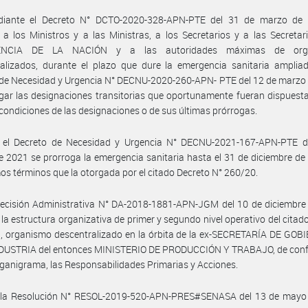
iante el Decreto N° DCTO-2020-328-APN-PTE del 31 de marzo de
 a los Ministros y a las Ministras, a los Secretarios y a las Secretar
ENCIA DE LA NACIÓN y a las autoridades máximas de org
alizados, durante el plazo que dure la emergencia sanitaria ampliad
de Necesidad y Urgencia N° DECNU-2020-260-APN- PTE del 12 de marzo 
gar las designaciones transitorias que oportunamente fueran dispuesta
ondiciones de las designaciones o de sus últimas prórrogas.
 el Decreto de Necesidad y Urgencia N° DECNU-2021-167-APN-PTE d
 2021 se prorroga la emergencia sanitaria hasta el 31 de diciembre de
os términos que la otorgada por el citado Decreto N° 260/20.
Decisión Administrativa N° DA-2018-1881-APN-JGM del 10 de diciembre
la estructura organizativa de primer y segundo nivel operativo del citado
, organismo descentralizado en la órbita de la ex-SECRETARÍA DE GOB
USTRIA del entonces MINISTERIO DE PRODUCCIÓN Y TRABAJO, de con
rganigrama, las Responsabilidades Primarias y Acciones.
 la Resolución N° RESOL-2019-520-APN-PRES#SENASA del 13 de mayo