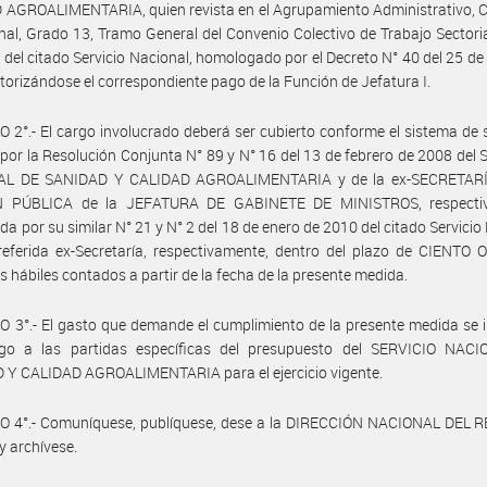
AGROALIMENTARIA, quien revista en el Agrupamiento Administrativo, C
nal, Grado 13, Tramo General del Convenio Colectivo de Trabajo Sectoria
 del citado Servicio Nacional, homologado por el Decreto N° 40 del 25 de
torizándose el correspondiente pago de la Función de Jefatura I.
 2°.- El cargo involucrado deberá ser cubierto conforme el sistema de 
 por la Resolución Conjunta N° 89 y N° 16 del 13 de febrero de 2008 del
L DE SANIDAD Y CALIDAD AGROALIMENTARIA y de la ex-SECRETAR
 PÚBLICA de la JEFATURA DE GABINETE DE MINISTROS, respecti
da por su similar N° 21 y N° 2 del 18 de enero de 2010 del citado Servicio
referida ex-Secretaría, respectivamente, dentro del plazo de CIENTO
as hábiles contados a partir de la fecha de la presente medida.
 3°.- El gasto que demande el cumplimiento de la presente medida se
go a las partidas específicas del presupuesto del SERVICIO NAC
 Y CALIDAD AGROALIMENTARIA para el ejercicio vigente.
O 4°.- Comuníquese, publíquese, dese a la DIRECCIÓN NACIONAL DEL 
y archívese.