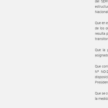
del SE
estructu
Nacional
Que en e
de los o
resulta 
transito
Que la 
asignado
Que con
Nº NO-2
disposic
Presiden
Que se c
la medid