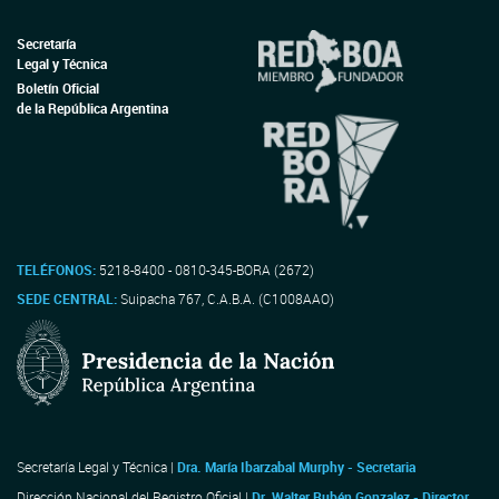
Secretaría
Legal y Técnica
Boletín Oficial
de la República Argentina
TELÉFONOS:
5218-8400 - 0810-345-BORA (2672)
SEDE CENTRAL:
Suipacha 767, C.A.B.A. (C1008AAO)
Secretaría Legal y Técnica |
Dra. María Ibarzabal Murphy - Secretaria
Dirección Nacional del Registro Oficial |
Dr. Walter Rubén Gonzalez - Director