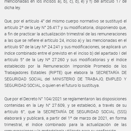
mencionadas en los incisos a), b), c), d), e) y f) del artículo 17 de
dicha ley.
Que, por el artículo 4° del mismo cuerpo normativo se sustituyó el
artículo 2º de la Ley N° 26.417 y su modificatoria, disponiendo que,
a fin de practicar la actualización trimestral de las remuneraciones
a las que se refiere el artículo 24, inciso a) y las mencionadas en el
artículo 97 de la Ley Nº 24.241 y sus modificaciones, se aplicará un
índice combinado entre el previsto en el inciso b) del apartado I del
artículo 5° de la Ley Nº 27.260 y sus modificatorias y el índice
establecido por la Remuneración Imponible Promedio de los
Trabajadores Estables (RIPTE) que elabora la SECRETARÍA DE
SEGURIDAD SOCIAL del MINISTERIO DE TRABAJO, EMPLEO Y
SEGURIDAD SOCIAL, o quien en el futuro lo sustituya.
Que por el Decreto N° 104/2021 se reglamentaron las disposiciones
contenidas en la Ley N° 27.609, y se estableció, a través de su
artículo 6°, que la SECRETARÍA DE SEGURIDAD SOCIAL (SSS)
elaborará y publicará, a partir del 1º de marzo de 2021, en forma
trimestral, el índice combinado para la actualización de las
remuneraciones y la metodología utilizada para su confección.