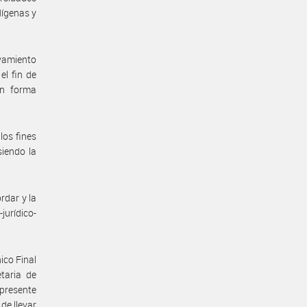
dígenas y
vamiento
el fin de
en forma
los fines
siendo la
rdar y la
-jurídico-
ico Final
etaria de
 presente
de llevar