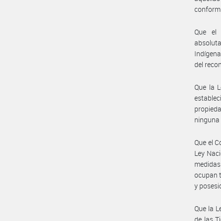
conformi
Que el 
absolut
Indígena
del reco
Que la L
establec
propied
ninguna 
Que el C
Ley Naci
medidas
ocupan t
y posesi
Que la L
de las T