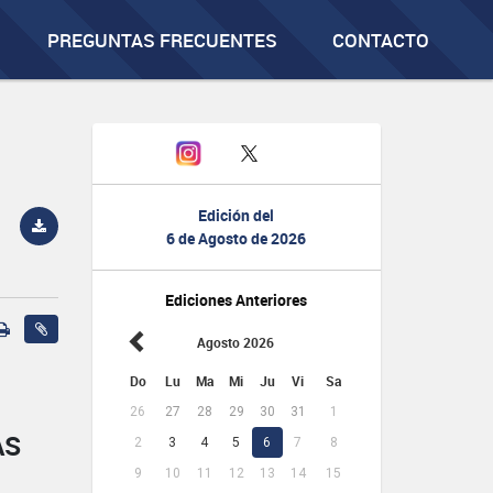
PREGUNTAS FRECUENTES
CONTACTO
Edición del
6 de Agosto de 2026
Ediciones Anteriores
Agosto 2026
Do
Lu
Ma
Mi
Ju
Vi
Sa
26
27
28
29
30
31
1
AS
2
3
4
5
6
7
8
9
10
11
12
13
14
15