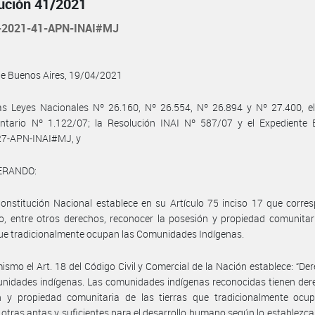
ución 41/2021
-2021-41-APN-INAI#MJ
de Buenos Aires, 19/04/2021
as Leyes Nacionales Nº 26.160, Nº 26.554, Nº 26.894 y Nº 27.400, el
ntario Nº 1.122/07; la Resolución INAI Nº 587/07 y el Expediente 
7-APN-INAI#MJ, y
ERANDO:
onstitución Nacional establece en su Artículo 75 inciso 17 que corre
, entre otros derechos, reconocer la posesión y propiedad comunitar
que tradicionalmente ocupan las Comunidades Indígenas.
ismo el Art. 18 del Código Civil y Comercial de la Nación establece: “De
nidades indígenas. Las comunidades indígenas reconocidas tienen der
n y propiedad comunitaria de las tierras que tradicionalmente ocu
 otras aptas y suficientes para el desarrollo humano según lo establezca l