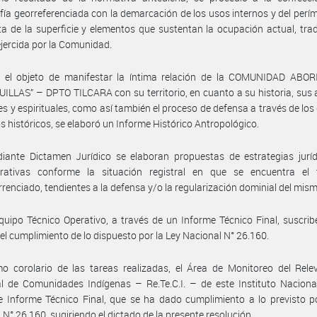
fía georreferenciada con la demarcación de los usos internos y del perí
a de la superficie y elementos que sustentan la ocupación actual, trad
ejercida por la Comunidad.
 el objeto de manifestar la íntima relación de la COMUNIDAD ABO
ILLAS” – DPTO TILCARA con su territorio, en cuanto a su historia, sus
es y espirituales, como así también el proceso de defensa a través de los 
s históricos, se elaboró un Informe Histórico Antropológico.
iante Dictamen Jurídico se elaboran propuestas de estrategias juríd
trativas conforme la situación registral en que se encuentra el te
rrenciado, tendientes a la defensa y/o la regularización dominial del mis
quipo Técnico Operativo, a través de un Informe Técnico Final, suscri
el cumplimiento de lo dispuesto por la Ley Nacional N° 26.160.
o corolario de las tareas realizadas, el Área de Monitoreo del Rele
ial de Comunidades Indígenas – Re.Te.C.I. – de este Instituto Naciona
 Informe Técnico Final, que se ha dado cumplimiento a lo previsto p
 N° 26.160, sugiriendo el dictado de la presente resolución.