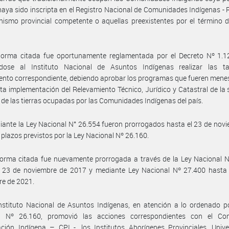
 haya sido inscripta en el Registro Nacional de Comunidades Indígenas - R
nismo provincial competente o aquellas preexistentes por el término 
norma citada fue oportunamente reglamentada por el Decreto Nº 1.1
dose al Instituto Nacional de Asuntos Indígenas realizar las t
ento correspondiente, debiendo aprobar los programas que fueren mene
cta implementación del Relevamiento Técnico, Jurídico y Catastral de la 
 de las tierras ocupadas por las Comunidades Indígenas del país.
ante la Ley Nacional N° 26.554 fueron prorrogados hasta el 23 de nov
 plazos previstos por la Ley Nacional Nº 26.160.
orma citada fue nuevamente prorrogada a través de la Ley Nacional N
l 23 de noviembre de 2017 y mediante Ley Nacional Nº 27.400 hasta 
re de 2021.
nstituto Nacional de Asuntos Indígenas, en atención a lo ordenado p
l Nº 26.160, promovió las acciones correspondientes con el Co
ación Indígena – CPI -, los Institutos Aborígenes Provinciales, Univ