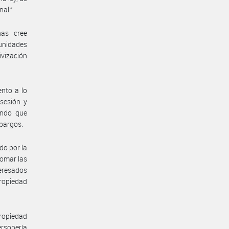
nal.”
nas cree
unidades
ivización
ento a lo
sesión y
ando que
mbargos.
do por la
tomar las
eresados
propiedad
propiedad
ersonería