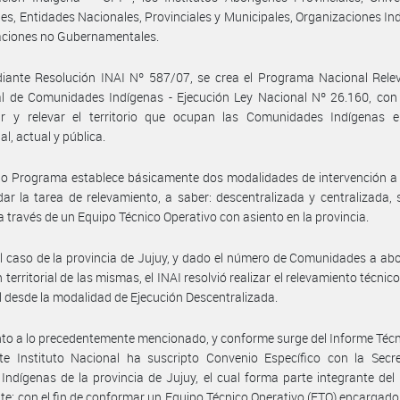
es, Entidades Nacionales, Provinciales y Municipales, Organizaciones In
aciones no Gubernamentales.
iante Resolución INAI Nº 587/07, se crea el Programa Nacional Rele
ial de Comunidades Indígenas - Ejecución Ley Nacional Nº 26.160, con 
r y relevar el territorio que ocupan las Comunidades Indígenas 
al, actual y pública.
o Programa establece básicamente dos modalidades de intervención a 
ar la tarea de relevamiento, a saber: descentralizada y centralizada, 
a través de un Equipo Técnico Operativo con asiento en la provincia.
l caso de la provincia de Jujuy, y dado el número de Comunidades a abo
 territorial de las mismas, el INAI resolvió realizar el relevamiento técnico
l desde la modalidad de Ejecución Descentralizada.
to a lo precedentemente mencionado, y conforme surge del Informe Técn
ste Instituto Nacional ha suscripto Convenio Específico con la Secr
Indígenas de la provincia de Jujuy, el cual forma parte integrante del
te; con el fin de conformar un Equipo Técnico Operativo (ETO) encargado 