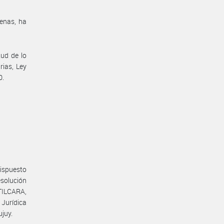
genas, ha
tud de lo
rias, Ley
0.
dispuesto
esolución
TILCARA,
 Jurídica
ujuy.