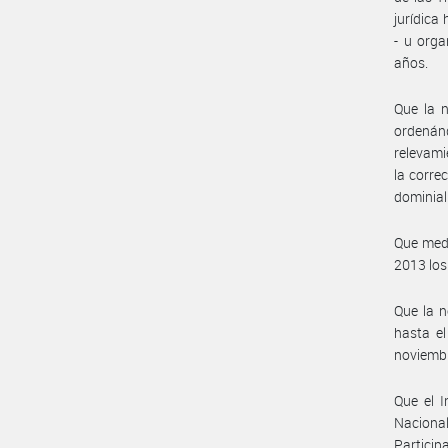
jurídica
- u orga
años.
Que la 
ordenán
relevami
la corre
dominial
Que medi
2013 los
Que la n
hasta e
noviemb
Que el I
Naciona
Particip