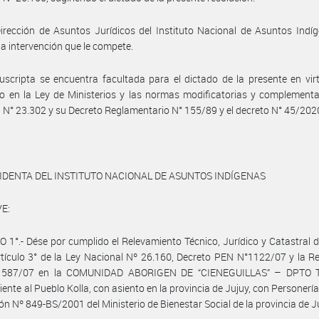
irección de Asuntos Jurídicos del Instituto Nacional de Asuntos Indí
a intervención que le compete.
uscripta se encuentra facultada para el dictado de la presente en vir
o en la Ley de Ministerios y las normas modificatorias y complementa
 N° 23.302 y su Decreto Reglamentario N° 155/89 y el decreto N° 45/202
IDENTA DEL INSTITUTO NACIONAL DE ASUNTOS INDÍGENAS
E:
 1°.- Dése por cumplido el Relevamiento Técnico, Jurídico y Catastral 
rtículo 3° de la Ley Nacional Nº 26.160, Decreto PEN N°1122/07 y la R
 587/07 en la COMUNIDAD ABORIGEN DE “CIENEGUILLAS” – DPTO 
iente al Pueblo Kolla, con asiento en la provincia de Jujuy, con Personería
ón Nº 849-BS/2001 del Ministerio de Bienestar Social de la provincia de J