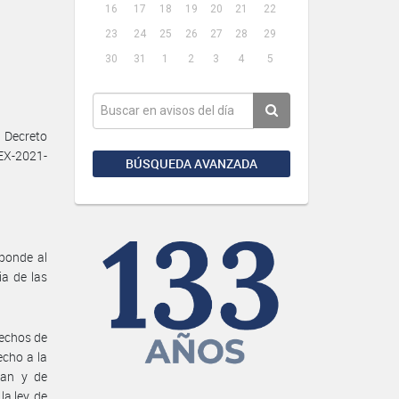
16
17
18
19
20
21
22
23
24
25
26
27
28
29
30
31
1
2
3
4
5
 Decreto
EX-2021-
BÚSQUEDA AVANZADA
sponde al
ia de las
rechos de
echo a la
pan y de
a ley, de