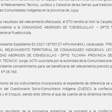
 el Relevamiento Técnico, Jurídico y Catastral de las tierras que tradici
as Comunidades Indígenas en la provincia de Jujuy.
 resultado del relevamiento efectuado, el ETO remitió al INAI la Carpet
ondiente a la COMUNIDAD ABORIGEN DE “CIENEGUILLAS” – DPTO 
iente al Pueblo Kolla.
 presente Expediente EX-2021-18755127-APN-INAI#MJ, caratulado: “
AL RELEVAMIENTO TERRITORIAL DE COMUNIDADES INDIGENAS- LEY 
DAD ABORIGEN DE CIENEGUILLAS - DPTO. TILCARA- PROVINCIA DE
TÉCNICA”, surge, ACTA suscripta por la autoridad de la Comunidad pre
ndiente consentimiento para ser beneficiaria del relevamiento previsto p
 Nº 26.160.
ismo de los instrumentos incorporados al expediente de referencia se ve
ón del Cuestionario Socio-Comunitario Indígena (CUESCI), la confecc
a y el Croquis, siendo éste último el que da cuenta de la dinámica territor
o resultado de la normativa antedicha, se procedió a la confecci