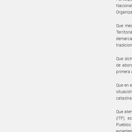
Nacional
Organiz
Que med
Territor
demarca
tradicion
Que dich
de abord
primera 
Que en e
situación
catastra
Que aten
(ITF), e
Pueblos 
expedien