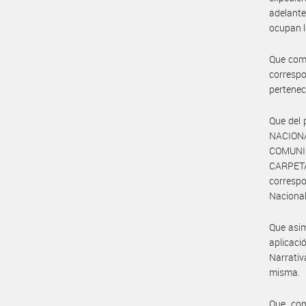
adelante
ocupan l
Que como
corresp
pertenec
Que del
NACION
COMUNI
CARPETA 
correspo
Nacional
Que asim
aplicaci
Narrativ
misma.
Que com