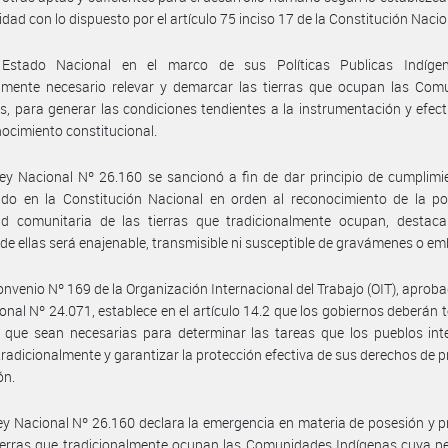
dad con lo dispuesto por el artículo 75 inciso 17 de la Constitución Nacio
Estado Nacional en el marco de sus Políticas Publicas Indíge
amente necesario relevar y demarcar las tierras que ocupan las Com
s, para generar las condiciones tendientes a la instrumentación y efect
nocimiento constitucional.
ey Nacional Nº 26.160 se sancionó a fin de dar principio de cumplimi
ido en la Constitución Nacional en orden al reconocimiento de la po
ad comunitaria de las tierras que tradicionalmente ocupan, destac
de ellas será enajenable, transmisible ni susceptible de gravámenes o e
onvenio Nº 169 de la Organización Internacional del Trabajo (OIT), aproba
onal Nº 24.071, establece en el artículo 14.2 que los gobiernos deberán 
 que sean necesarias para determinar las tareas que los pueblos int
radicionalmente y garantizar la protección efectiva de sus derechos de 
ón.
ey Nacional Nº 26.160 declara la emergencia en materia de posesión y 
ierras que tradicionalmente ocupan las Comunidades Indígenas cuya p