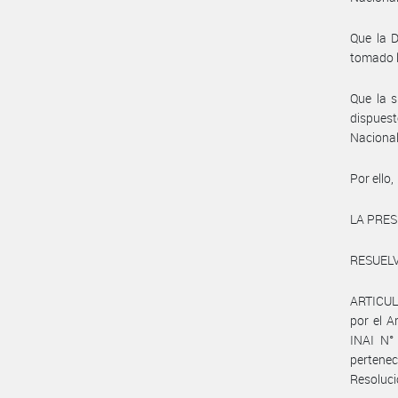
Que la D
tomado l
Que la s
dispuest
Nacional
Por ello,
LA PRES
RESUELV
ARTICULO
por el A
INAI N°
pertenec
Resoluci