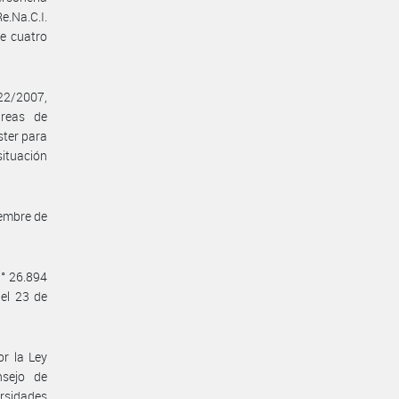
e.Na.C.I.
de cuatro
22/2007,
areas de
ster para
situación
iembre de
° 26.894
el 23 de
or la Ley
nsejo de
ersidades