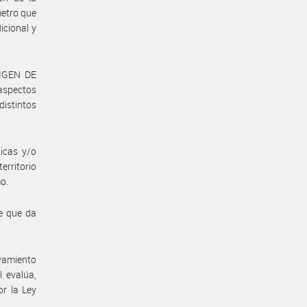
metro que
icional y
RIGEN DE
 aspectos
distintos
icas y/o
rritorio
mo.
be que da
vamiento
l evalúa,
or la Ley