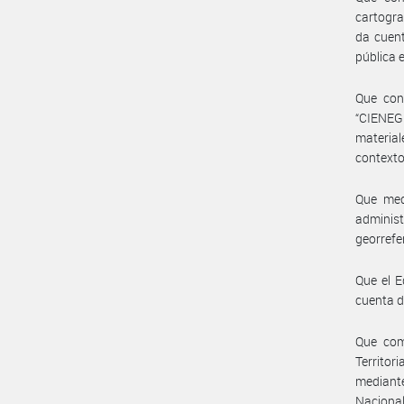
cartogra
da cuent
pública 
Que con
“CIENEGU
material
contexto
Que med
adminis
georrefe
Que el E
cuenta d
Que com
Territor
mediante
Nacional