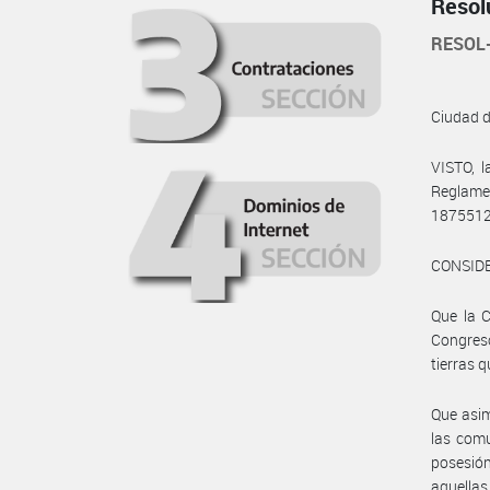
Resol
RESOL
Ciudad 
VISTO, l
Reglame
1875512
CONSID
Que la C
Congreso
tierras 
Que asim
las comu
posesió
aquellas