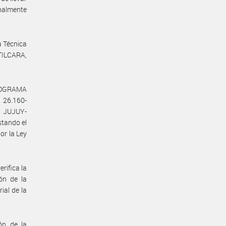
onalmente
a Técnica
TILCARA,
PROGRAMA
26.160-
 JUJUY-
stando el
or la Ley
rifica la
ión de la
ial de la
ón de la