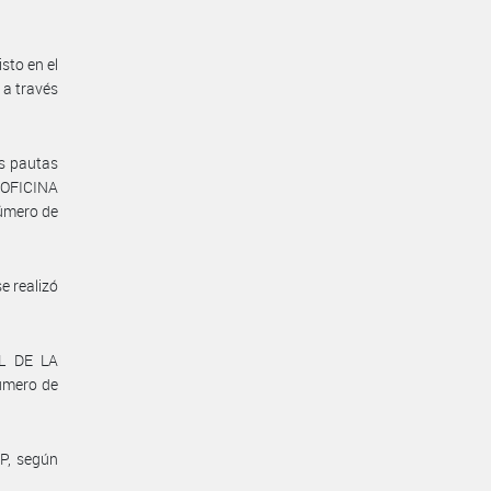
sto en el
 a través
as pautas
a OFICINA
úmero de
e realizó
AL DE LA
úmero de
IP, según