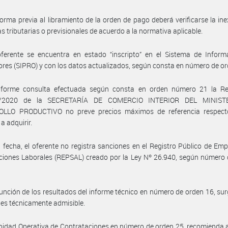
orma previa al libramiento de la orden de pago deberá verificarse la ine
s tributarias o previsionales de acuerdo a la normativa aplicable.
oferente se encuentra en estado “inscripto” en el Sistema de Inform
res (SIPRO) y con los datos actualizados, según consta en número de or
forme consulta efectuada según consta en orden número 21 la Re
/2020 de la SECRETARÍA DE COMERCIO INTERIOR DEL MINIST
LLO PRODUCTIVO no preve precios máximos de referencia respect
a adquirir.
a fecha, el oferente no registra sanciones en el Registro Público de Em
iones Laborales (REPSAL) creado por la Ley Nº 26.940, según número 
unción de los resultados del informe técnico en número de orden 16, sur
 es técnicamente admisible.
nidad Operativa de Contrataciones en número de orden 25, recomienda 