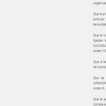
urgencia 
Que el p
artículo
de la p
Que el c
fijadas 
NACIONA
orden 10
Que, a l
tal como
Que se 
ARMADA 
orden 6.
Que el a
consta e