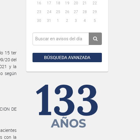
16
17
18
19
20
21
22
23
24
25
26
27
28
29
30
31
1
2
3
4
5
o 15 ter
BÚSQUEDA AVANZADA
09/20 del
021 y la
to según
ICION DE
pacientes
s con la