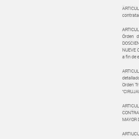
ARTICULO
contrata
ARTICULO
Órden d
DOSCIE
NUEVE CE
a fin de
ARTICUL
detallad
Orden Tr
“CIRUJA
ARTICU
CONTRA
MAYOR 
ARTIUCUL