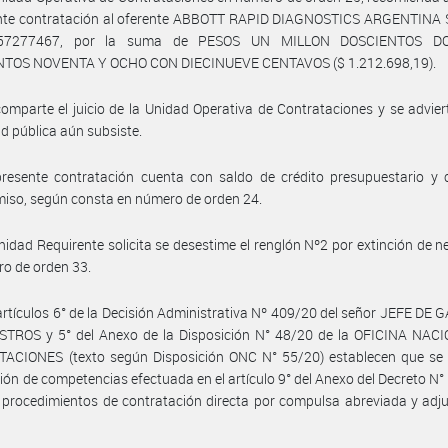
ente contratación al oferente ABBOTT RAPID DIAGNOSTICS ARGENTINA S
57277467, por la suma de PESOS UN MILLON DOSCIENTOS D
NTOS NOVENTA Y OCHO CON DIECINUEVE CENTAVOS ($ 1.212.698,19).
omparte el juicio de la Unidad Operativa de Contrataciones y se advier
d pública aún subsiste.
presente contratación cuenta con saldo de crédito presupuestario y 
iso, según consta en número de orden 24.
nidad Requirente solicita se desestime el renglón Nº2 por extinción de n
o de orden 33.
artículos 6° de la Decisión Administrativa Nº 409/20 del señor JEFE DE
STROS y 5° del Anexo de la Disposición N° 48/20 de la OFICINA NAC
ACIONES (texto según Disposición ONC N° 55/20) establecen que se a
ción de competencias efectuada en el artículo 9° del Anexo del Decreto N
 procedimientos de contratación directa por compulsa abreviada y adj