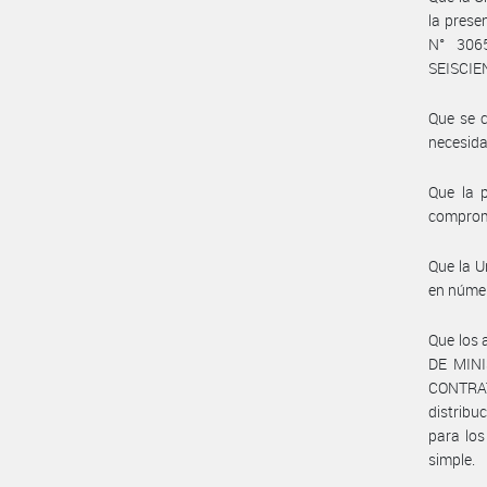
la pres
N° 306
SEISCIE
Que se c
necesida
Que la 
comprom
Que la U
en númer
Que los 
DE MINI
CONTRAT
distribu
para los
simple.