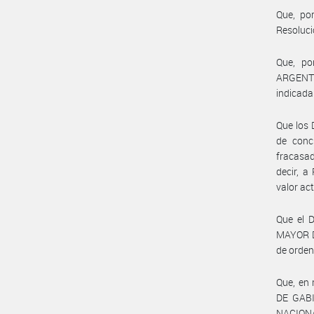
Que, por
Resoluc
Que, po
ARGENTIN
indicada
Que los 
de conc
fracasad
decir, 
valor ac
Que el 
MAYOR D
de orden
Que, en 
DE GABI
NACIONA