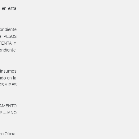
o en esta
ondiente
de PESOS
TENTA Y
ondiente,
 insumos
ido en la
OS AIRES
TAMENTO
IRUJANO
o Oficial