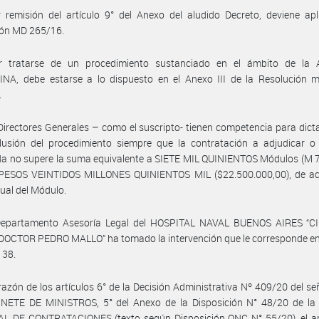
 remisión del artículo 9° del Anexo del aludido Decreto, deviene apl
ión MD 265/16.
r tratarse de un procedimiento sustanciado en el ámbito de l
A, debe estarse a lo dispuesto en el Anexo III de la Resolución min
.
Directores Generales – como el suscripto- tienen competencia para dicta
lusión del procedimiento siempre que la contratación a adjudicar o 
a no supere la suma equivalente a SIETE MIL QUINIENTOS Módulos (M 7
a PESOS VEINTIDOS MILLONES QUINIENTOS MIL ($22.500.000,00), de ac
tual del Módulo.
Departamento Asesoría Legal del HOSPITAL NAVAL BUENOS AIRES “
OCTOR PEDRO MALLO” ha tomado la intervención que le corresponde e
 38.
razón de los artículos 6° de la Decisión Administrativa Nº 409/20 del s
NETE DE MINISTROS, 5° del Anexo de la Disposición N° 48/20 de la
L DE CONTRATACIONES (texto según Disposición ONC N° 55/20), el art