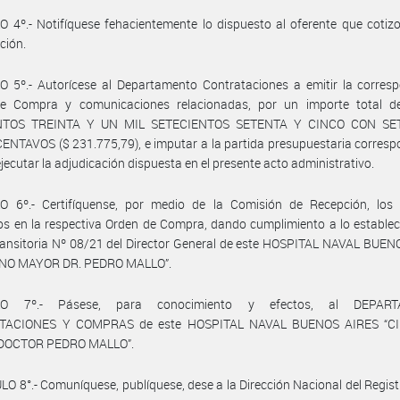
 4º.- Notifíquese fehacientemente lo dispuesto al oferente que cotiz
ción.
 5º.- Autorícese al Departamento Contrataciones a emitir la corresp
e Compra y comunicaciones relacionadas, por un importe total 
NTOS TREINTA Y UN MIL SETECIENTOS SETENTA Y CINCO CON SE
NTAVOS ($ 231.775,79), e imputar a la partida presupuestaria corresp
 ejecutar la adjudicación dispuesta en el presente acto administrativo.
O 6º.- Certifíquense, por medio de la Comisión de Recepción, los
os en la respectiva Orden de Compra, dando cumplimiento a lo establec
ansitoria Nº 08/21 del Director General de este HOSPITAL NAVAL BUEN
NO MAYOR DR. PEDRO MALLO”.
LO 7º.- Pásese, para conocimiento y efectos, al DEPAR
TACIONES Y COMPRAS de este HOSPITAL NAVAL BUENOS AIRES “C
DOCTOR PEDRO MALLO”.
O 8°.- Comuníquese, publíquese, dese a la Dirección Nacional del Registr