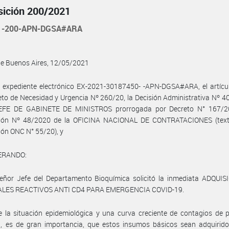
sición 200/2021
21-200-APN-DGSA#ARA
de Buenos Aires, 12/05/2021
 expediente electrónico EX-2021-30187450- -APN-DGSA#ARA, el artícul
eto de Necesidad y Urgencia Nº 260/20, la Decisión Administrativa Nº 4
EFE DE GABINETE DE MINISTROS prorrogada por Decreto N° 167/2
ción Nº 48/2020 de la OFICINA NACIONAL DE CONTRATACIONES (tex
ión ONC N° 55/20), y
ERANDO:
señor Jefe del Departamento Bioquímica solicitó la inmediata ADQUIS
LES REACTIVOS ANTI CD4 PARA EMERGENCIA COVID-19.
 la situación epidemiológica y una curva creciente de contagios de 
9, es de gran importancia, que estos insumos básicos sean adquirido