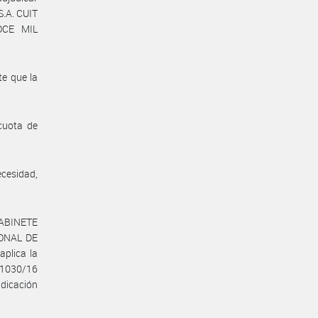
.A. CUIT
OCE MIL
te que la
cuota de
ecesidad,
 GABINETE
IONAL DE
plica la
° 1030/16
udicación