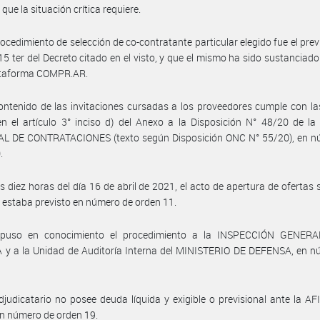
que la situación crítica requiere.
rocedimiento de selección de co-contratante particular elegido fue el previ
 15 ter del Decreto citado en el visto, y que el mismo ha sido sustanciado
lataforma COMPR.AR.
ontenido de las invitaciones cursadas a los proveedores cumple con l
en el artículo 3° inciso d) del Anexo a la Disposición N° 48/20 de l
L DE CONTRATACIONES (texto según Disposición ONC N° 55/20), en n
.
as diez horas del día 16 de abril de 2021, el acto de apertura de ofertas s
 estaba previsto en número de orden 11.
puso en conocimiento el procedimiento a la INSPECCIÓN GENER
y a la Unidad de Auditoría Interna del MINISTERIO DE DEFENSA, en n
djudicatario no posee deuda líquida y exigible o previsional ante la AF
n número de orden 19.