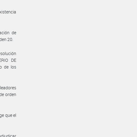
xistencia
ación de
den 20.
solución
ERIO DE
o de los
pleadores
de orden
ge que el
adjudicar