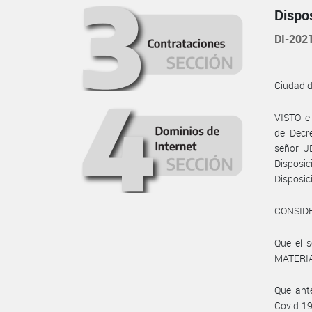
Dispo
DI-20
Ciudad 
VISTO el
del Decr
señor J
Disposi
Disposic
CONSID
Que el 
MATERIA
Que ante
Covid-1