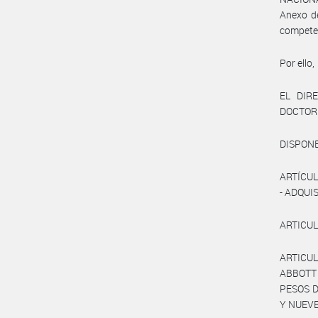
Anexo de
competen
Por ello,
EL DIR
DOCTOR
DISPONE
ARTÍCULO
- ADQUI
ARTICULO
ARTICULO
ABBOTT
PESOS D
Y NUEVE