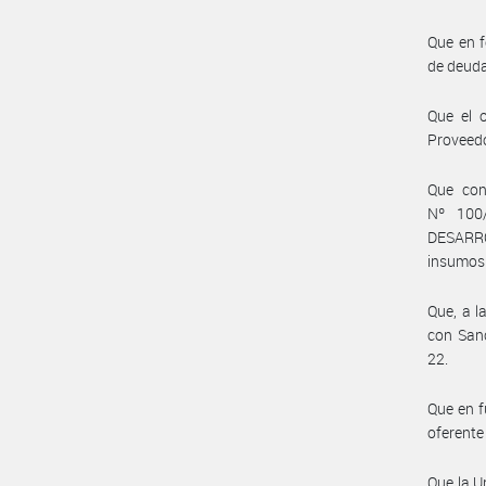
Que en f
de deuda
Que el 
Proveedo
Que con
Nº 100
DESARRO
insumos 
Que, a l
con Sanc
22.
Que en f
oferente
Que la U