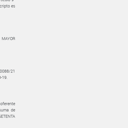
cripto es
O MAYOR
° 0088/21
-19.
 oferente
suma de
 SETENTA