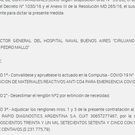
l Decreto N° 1030/16 y el Anexo III de la Resolución MD 265/16, el sus
te para dictar la presente medida.
ECTOR GENERAL DEL HOSPITAL NAVAL BUENOS AIRES “CIRUJAN
 PEDRO MALLO”
:
 1º.- Convalídese y apruébese lo actuado en la Compulsa - COVID-19 N
SICION DE MATERIALES REACTIVOS ANTI CD4 PARA EMERGENCIA COVID
 2°.- Desestimar el renglón Nº2 por extinción de necesidad.
 3º.- Adjudicar los renglones nros. 1 y 3 de la presente contratación al
 RAPID DIAGNOSTICS ARGENTINA S.A. CUIT 30657277467, por la 
OSCIENTOS TREINTA Y UN MIL SETECIENTOS SETENTA Y CINCO CON
 CENTAVOS ($ 231.775,79).