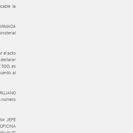
icable la
a ARMADA
isterial
r el acto
declarar
.500), es
uerdo al
CIRUJANO
n número
eñor JEFE
 OFICINA
ículo 9°