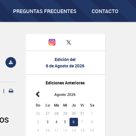
PREGUNTAS FRECUENTES
CONTACTO
Edición del
6 de Agosto de 2026
Ediciones Anteriores
|
Agosto 2026
Do
Lu
Ma
Mi
Ju
Vi
Sa
26
27
28
29
30
31
1
NOS
2
3
4
5
6
7
8
9
10
11
12
13
14
15