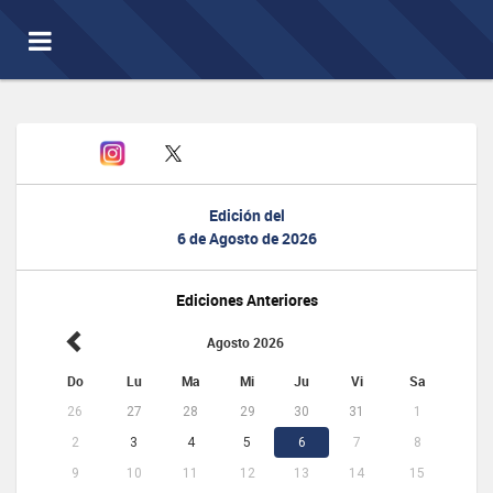
Toggle
navigation
Edición del
6 de Agosto de 2026
Ediciones Anteriores
Agosto 2026
Do
Lu
Ma
Mi
Ju
Vi
Sa
26
27
28
29
30
31
1
2
3
4
5
6
7
8
9
10
11
12
13
14
15