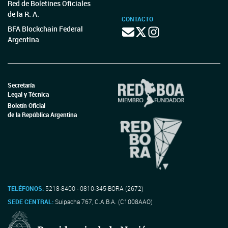
Red de Boletines Oficiales
de la R. A.
CONTACTO
BFA Blockchain Federal
Argentina
Secretaría
Legal y Técnica
Boletín Oficial
de la República Argentina
TELÉFONOS:
5218-8400 - 0810-345-BORA (2672)
SEDE CENTRAL:
Suipacha 767, C.A.B.A. (C1008AAO)