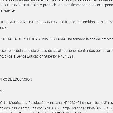
EJO DE UNIVERSIDADES y producir las modificaciones que correspond
a vigente.
DIRECCIÓN GENERAL DE ASUNTOS JURÍDICOS ha emitido el dictam
ncia.
SECRETARÍA DE POLÍTICAS UNIVERSITARIAS ha tomado la debida interven
resente medida se dicta en uso de las atribuciones conferidas por los artí
inc. b) de la Ley de Educación Superior N° 24.521.
STRO DE EDUCACIÓN
E:
 1°.- Modificar la Resolución Ministerial N° 1232/01 en su artículo 3° re
enidos Curriculares Básicos (ANEXO I), Carga Horaria Mínima (ANEXO II), 