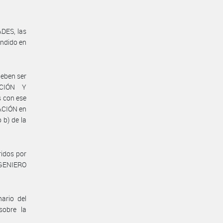
ADES, las
endido en
deben ser
ACIÓN Y
 con ese
ACIÓN en
 b) de la
ridos por
INGENIERO
ario del
obre la