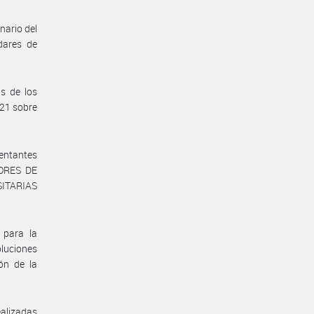
nario del
ares de
s de los
521 sobre
sentantes
TORES DE
SITARIAS
 para la
oluciones
ón de la
ealizadas