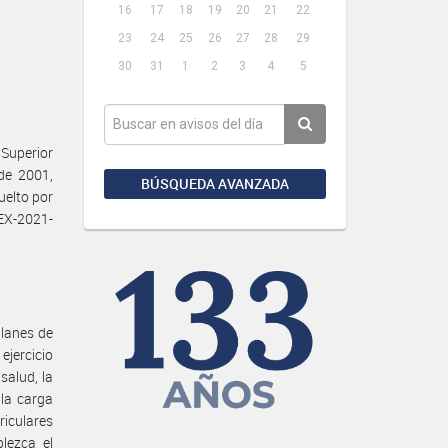
16
17
18
19
20
21
22
23
24
25
26
27
28
29
30
31
1
2
3
4
5
 Superior
de 2001,
BÚSQUEDA AVANZADA
uelto por
EX-2021-
planes de
ejercicio
salud, la
la carga
riculares
lezca el