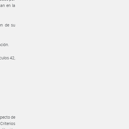
an en la
en de su
ción.
culos 42,
specto de
Criterios