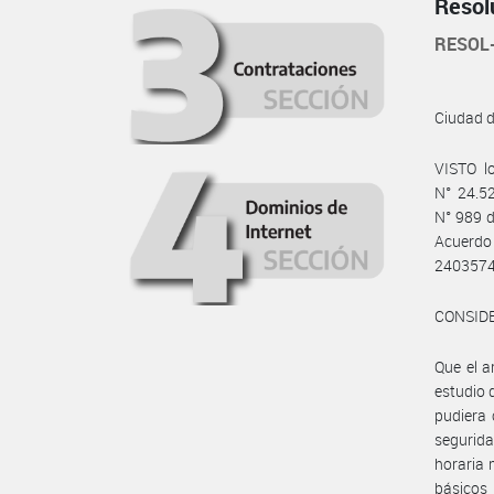
Resol
RESOL
Ciudad 
VISTO lo
N° 24.52
N° 989 d
Acuerdo
240357
CONSID
Que el a
estudio 
pudiera 
segurida
horaria 
básicos 