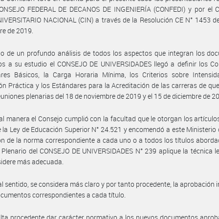
CONSEJO FEDERAL DE DECANOS DE INGENIERÍA (CONFEDI) y por el
IVERSITARIO NACIONAL (CIN) a través de la Resolución CE N° 1453 de
re de 2019.
o de un profundo análisis de todos los aspectos que integran los do
os a su estudio el CONSEJO DE UNIVERSIDADES llegó a definir los Co
ares Básicos, la Carga Horaria Mínima, los Criterios sobre Intensid
n Práctica y los Estándares para la Acreditación de las carreras de que
euniones plenarias del 18 de noviembre de 2019 y el 15 de diciembre de 2
al manera el Consejo cumplió con la facultad que le otorgan los artículo
de la Ley de Educación Superior N° 24.521 y encomendó a este Ministerio
ón de la norma correspondiente a cada uno o a todos los títulos aborda
Plenario del CONSEJO DE UNIVERSIDADES N° 239 aplique la técnica leg
sidere más adecuada.
al sentido, se considera más claro y por tanto procedente, la aprobación i
ocumentos correspondientes a cada título.
lta procedente dar carácter normativo a los nuevos documentos aprob