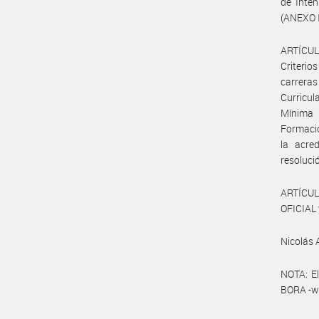
de Inten
(ANEXO 
ARTÍCUL
Criterio
carrera
Curricu
Mínima 
Formaci
la acre
resoluci
ARTÍCUL
OFICIAL 
Nicolás 
NOTA: El
BORA -ww