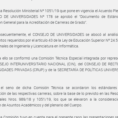
la Resolución Ministerial Nº 1051/19 que pone en vigencia el Acuerdo Ple
O DE UNIVERSIDADES Nº 178 se aprobó el “Documento de Estánd
ón General para la Acreditación de Carreras de Grado”.
nsecuentemente, el CONSEJO DE UNIVERSIDADES se abocó al análisi
os requeridos por el artículo 43 de la Ley de Educación Superior Nº 24.
inales de Ingeniería y Licenciatura en Informática.
 ello se conformó una Comisión Técnica Especial integrada por repre
SEJO INTERUNIVERSITARIO NACIONAL (CIN), del CONSEJO DE REC
IDADES PRIVADAS (CRUP) y de la SECRETARÍA DE POLÍTICAS UNIVER
el seno de dicha Comisión Técnica se acordaron los estándares
ción de las respectivas carreras, sobre la base de lo previsto en las Res
riales Nros. 989/18 y 1051/19, los que se elevaron a la consideraci
 de Asuntos Académicos y del plenario del Cuerpo.
a Comisión tuvo en cuenta para el presente caso las presentaciones r