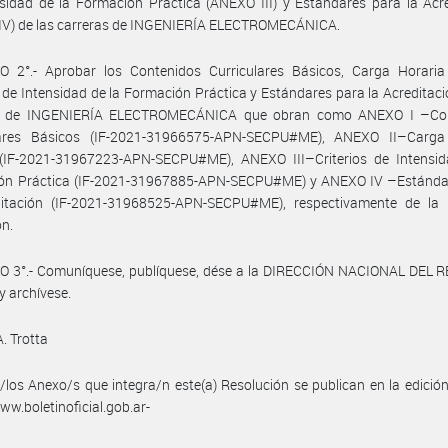
sidad de la Formación Práctica (ANEXO III) y Estándares para la Acr
IV) de las carreras de INGENIERÍA ELECTROMECÁNICA.
O 2°.- Aprobar los Contenidos Curriculares Básicos, Carga Horaria
s de Intensidad de la Formación Práctica y Estándares para la Acreditaci
s de INGENIERÍA ELECTROMECÁNICA que obran como ANEXO I –Co
lares Básicos (IF-2021-31966575-APN-SECPU#ME), ANEXO II–Carga
(IF-2021-31967223-APN-SECPU#ME), ANEXO III–Criterios de Intensid
ón Práctica (IF-2021-31967885-APN-SECPU#ME) y ANEXO IV –Estánda
ditación (IF-2021-31968525-APN-SECPU#ME), respectivamente de la 
ón.
O 3°.- Comuníquese, publíquese, dése a la DIRECCIÓN NACIONAL DEL 
y archívese.
A. Trotta
/los Anexo/s que integra/n este(a) Resolución se publican en la edició
w.boletinoficial.gob.ar-