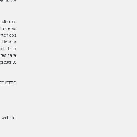
editación
 Mínima,
ón de las
ntenidos
 Horaria
ad de la
res para
presente
REGISTRO
n web del