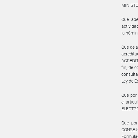
MINISTE
Que, ade
activida
la nómina
Que de a
acredi
ACREDIT
fin, de 
consulta
Ley de E
Que por 
el artíc
ELECTR
Que por
CONSEJ
Formulac