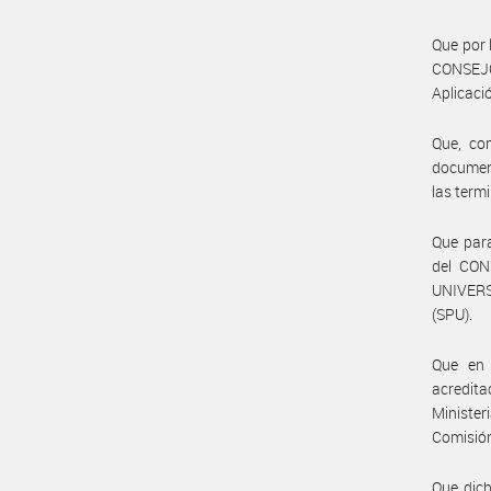
Que por 
CONSEJ
Aplicaci
Que, co
document
las term
Que para
del CON
UNIVERS
(SPU).
Que en 
acredita
Ministe
Comisión
Que dich