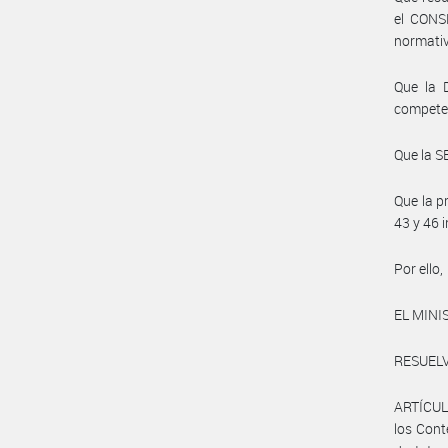
el CONS
normativ
Que la 
compete
Que la 
Que la p
43 y 46 
Por ello,
EL MINI
RESUELV
ARTÍCULO
los Cont