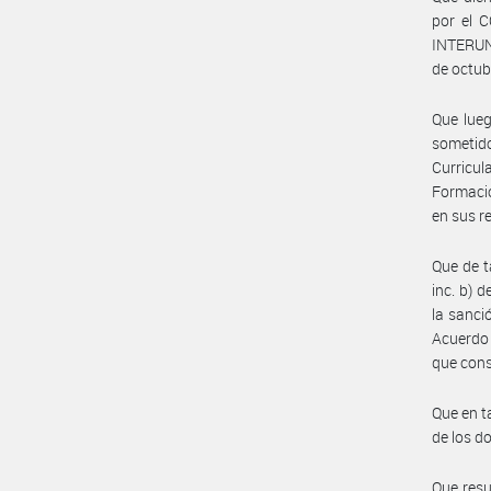
por el 
INTERUN
de octub
Que lueg
sometid
Curricul
Formació
en sus r
Que de t
inc. b) 
la sanci
Acuerdo 
que con
Que en t
de los d
Que resu