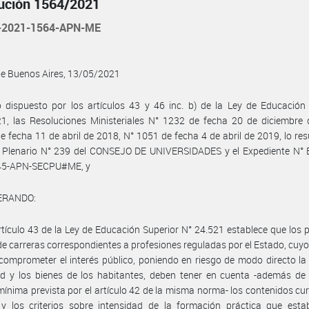
ución 1564/2021
-2021-1564-APN-ME
de Buenos Aires, 13/05/2021
 dispuesto por los artículos 43 y 46 inc. b) de la Ley de Educación
1, las Resoluciones Ministeriales N° 1232 de fecha 20 de diciembre 
e fecha 11 de abril de 2018, N° 1051 de fecha 4 de abril de 2019, lo res
 Plenario N° 239 del CONSEJO DE UNIVERSIDADES y el Expediente N° 
45-APN-SECPU#ME, y
ERANDO:
rtículo 43 de la Ley de Educación Superior N° 24.521 establece que los 
de carreras correspondientes a profesiones reguladas por el Estado, cuyo 
comprometer el interés público, poniendo en riesgo de modo directo la 
d y los bienes de los habitantes, deben tener en cuenta -además de 
mínima prevista por el artículo 42 de la misma norma- los contenidos cur
y los criterios sobre intensidad de la formación práctica que estab