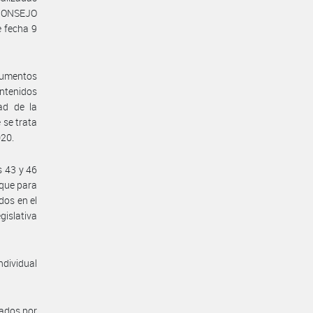
 CONSEJO
 fecha 9
cumentos
ntenidos
ad de la
 se trata
020.
s 43 y 46
 que para
dos en el
islativa
ndividual
ados por