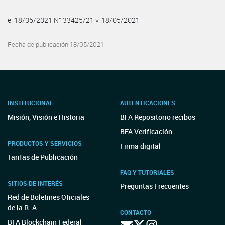
e. 18/05/2021 N° 33425/21 v. 18/05/2021
Fecha de publicación 18/05/2021
INSTITUCIONAL
AUTENTICACIONES
Misión, Visión e Historia
BFA Repositorio recibos
BFA Verificación
PRODUCTOS Y SERVICIOS
Firma digital
Tarifas de Publicación
FAQ Y TUTORIALES
SITIOS DE INTERÉS
Preguntas Frecuentes
Red de Boletines Oficiales
de la R. A.
CONTACTO
BFA Blockchain Federal