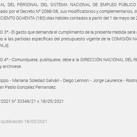
IAL DEL PERSONAL DEL SISTEMA NACIONAL DE EMPLEO PÚBLICO (
do por el Decreto Nº 2098/08, sus modificatorios y complementarios, d
 CIENTO OCHENTA (180) días hábiles contados a partir del 1 de mayo de 
 3º.- El gasto que demande el cumplimiento de la presente medida será
o a las partidas específicas del presupuesto vigente de la COMISIÓN
PAJE.
O 4º.- Comuníquese, publíquese, dése a la DIRECCIÓN NACIONAL DEL 
y archívese.
ippo - Mariana Soledad Galván - Diego Lennon - Jorge Laurence - Rodr
uan Pablo Gonzalez Fernandez
5/2021 N° 33349/21 v. 18/05/2021
e publicación 18/05/2021