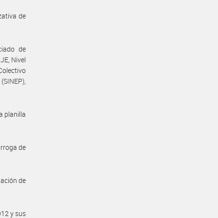
ativa de
ciado de
E, Nivel
Colectivo
(SINEP),
 planilla
órroga de
nación de
912 y sus