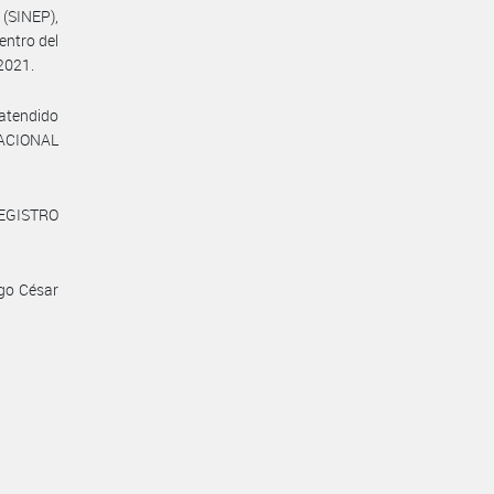
SINEP),
entro del
2021.
 atendido
 NACIONAL
REGISTRO
igo César