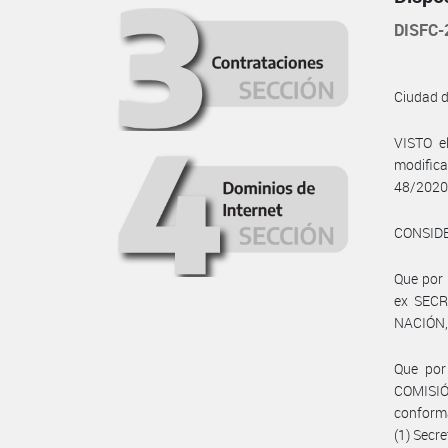
DISFC
Ciudad 
VISTO e
modific
48/2020
CONSID
Que por 
ex SECR
NACIÓN,
Que por
COMISIÓ
conforma
(1) Secre