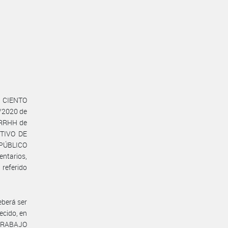
de CIENTO
8/2020 de
e RRHH de
CTIVO DE
PÚBLICO
entarios,
referido
eberá ser
ecido, en
 TRABAJO