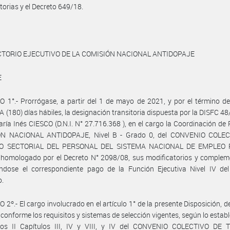
torias y el Decreto 649/18.
CTORIO EJECUTIVO DE LA COMISIÓN NACIONAL ANTIDOPAJE
E
 1°.- Prorrógase, a partir del 1 de mayo de 2021, y por el término 
(180) días hábiles, la designación transitoria dispuesta por la DISFC 4
María Inés CIESCO (D.N.I. N° 27.716.368 ), en el cargo la Coordinación d
N NACIONAL ANTIDOPAJE, Nivel B - Grado 0, del CONVENIO COLE
O SECTORIAL DEL PERSONAL DEL SISTEMA NACIONAL DE EMPLEO 
 homologado por el Decreto N° 2098/08, sus modificatorios y complem
ndose el correspondiente pago de la Función Ejecutiva Nivel IV del 
o.
 2º.- El cargo involucrado en el artículo 1° de la presente Disposición, d
 conforme los requisitos y sistemas de selección vigentes, según lo establ
ulos II Capítulos III, IV y VIII, y IV del CONVENIO COLECTIVO DE