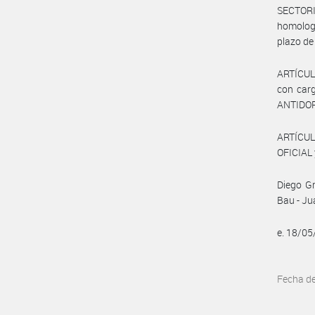
SECTOR
homologa
plazo de
ARTÍCULO
con carg
ANTIDO
ARTÍCUL
OFICIAL 
Diego Gr
Bau - J
e. 18/0
Fecha d