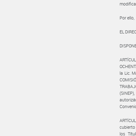
modifica
Por ello,
EL DIRE
DISPON
ARTÍCULO
OCHENTA 
la Lic. 
COMISIÓ
TRABAJ
(SINEP),
autorizá
Conveni
ARTÍCULO
cubierto
los Tít