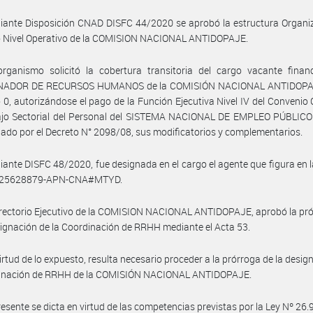
ante Disposición CNAD DISFC 44/2020 se aprobó la estructura Organiz
 Nivel Operativo de la COMISION NACIONAL ANTIDOPAJE.
organismo solicitó la cobertura transitoria del cargo vacante finan
ADOR DE RECURSOS HUMANOS de la COMISIÓN NACIONAL ANTIDOPAJ
 0, autorizándose el pago de la Función Ejecutiva Nivel IV del Convenio 
ajo Sectorial del Personal del SISTEMA NACIONAL DE EMPLEO PÚBLICO 
do por el Decreto N° 2098/08, sus modificatorios y complementarios.
ante DISFC 48/2020, fue designada en el cargo el agente que figura en la
-25628879-APN-CNA#MTYD.
irectorio Ejecutivo de la COMISION NACIONAL ANTIDOPAJE, aprobó la pr
signación de la Coordinación de RRHH mediante el Acta 53.
irtud de lo expuesto, resulta necesario proceder a la prórroga de la desig
dinación de RRHH de la COMISIÓN NACIONAL ANTIDOPAJE.
resente se dicta en virtud de las competencias previstas por la Ley Nº 26.