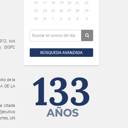
16
17
18
19
20
21
22
23
24
25
26
27
28
29
30
31
1
2
3
4
5
912, sus
0, DISFC
BÚSQUEDA AVANZADA
to de la
IA DE LA
a citada
jecutivo
ortes, UN