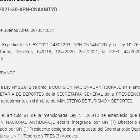
-2021-30-APN-CNA#MTYD
de Buenos Aires, 09/05/2021
l Expediente Nº EX-2021-24802203- APN-CNA#MTYD y la Ley N° 26.
atorias, Decretos, 649/18, 124/2020, 267/2021, la DISFC 44/202
 y
ERANDO:
la Ley Nº 26.912 se creó la COMISIÓN NACIONAL ANTIDOPAJE en el ámbi
ETARÍA DE DEPORTES de la SECRETARÍA GENERAL de la PRESIDENC
 actualmente en el ámbito del MINISTERIO DE TURISMO Y DEPORTES.
 el artículo 81 de la mencionada Ley Nº 26.912 se estableció que l
N NACIONAL ANTIDOPAJE estará integrada por UN (1) Directorio E
do por UN (1) Presidente designado a propuesta del Secretario de Dep
tario, UN (1) Tesorero y TRES (3) Vocales.