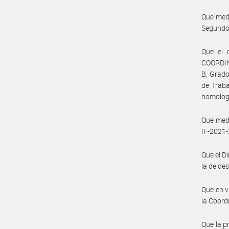
Que medi
Segundo
Que el 
COORDIN
B, Grado
de Trab
homologa
Que medi
IF-2021
Que el D
la de de
Que en v
la Coor
Que la p