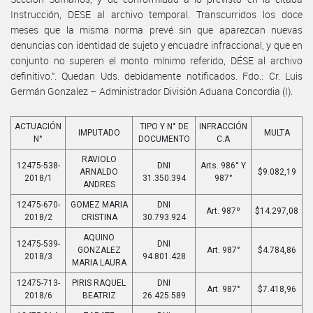
Instrucción, DESE al archivo temporal. Transcurridos los doce
meses que la misma norma prevé sin que aparezcan nuevas
denuncias con identidad de sujeto y encuadre infraccional, y que en
conjunto no superen el monto mínimo referido, DÉSE al archivo
definitivo.”. Quedan Uds. debidamente notificados. Fdo.: Cr. Luis
Germán Gonzalez – Administrador División Aduana Concordia (I).
ACTUACIÓN
TIPO Y N° DE
INFRACCIÓN
IMPUTADO
MULTA
N°
DOCUMENTO
C.A
RAVIOLO
12475-538-
DNI
Arts. 986° Y
ARNALDO
$9.082,19
2018/1
31.350.394
987°
ANDRES
12475-670-
GOMEZ MARIA
DNI
Art. 987º
$14.297,08
2018/2
CRISTINA
30.793.924
AQUINO
12475-539-
DNI
GONZALEZ
Art. 987°
$4.784,86
2018/3
94.801.428
MARIA LAURA
12475-713-
PIRIS RAQUEL
DNI
Art. 987°
$7.418,96
2018/6
BEATRIZ
26.425.589