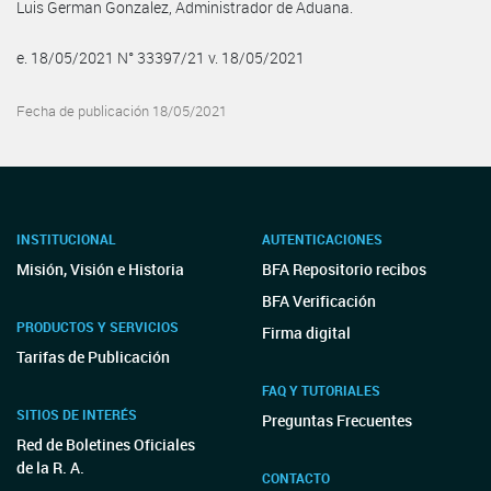
Luis German Gonzalez, Administrador de Aduana.
e. 18/05/2021 N° 33397/21 v. 18/05/2021
Fecha de publicación 18/05/2021
INSTITUCIONAL
AUTENTICACIONES
Misión, Visión e Historia
BFA Repositorio recibos
BFA Verificación
PRODUCTOS Y SERVICIOS
Firma digital
Tarifas de Publicación
FAQ Y TUTORIALES
SITIOS DE INTERÉS
Preguntas Frecuentes
Red de Boletines Oficiales
de la R. A.
CONTACTO