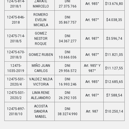
12475-814-
ZARATE
DNI
Art. 985°
$13.676,80
2018/1
MARCELO
27.375.766
ROMERO
12475-846-
DNI
EVELIN
Art. 987°
$4.038,35
2018
35.867.757
MICAELA
GOMEZ
12475-714-
DNI
NESTOR
Art. 987°
$3.596,74
2018/5
34.367.277
ROQUE
12475-670-
DNI
GOMEZ RUBEN
Art. 987°
$11.821,05
2018/3
10.666.036
12475-
MIÑO JUAN
DNI
Art. 985° Y
$11.127,55
1035-2019
CARLOS
29.956.572
987°
12475-501-
VALDEZ NILDA
DNI
Art. 985°
$12.685,65
2020/4
VICTORIA
16.993.246
12475-501-
LIMA RENE
DNI
Art. 987°
$7.588,54
2020/2
ALEJANDRO
26.292.105
ACOSTA
12475-897-
DNI
SANDRA
Art. 987
$10.250,14
2018/10
38.3274.990
MABEL