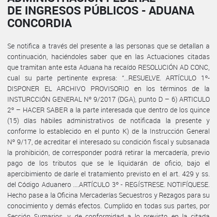
DE INGRESOS PÚBLICOS - ADUANA
CONCORDIA
Se notifica a través del presente a las personas que se detallan a
continuación, haciéndoles saber que en las Actuaciones citadas
que tramitan ante esta Aduana ha recaído RESOLUCIÓN AD CONC,
cual su parte pertinente expresa: “...RESUELVE. ARTÍCULO 1º-
DISPONER EL ARCHIVO PROVISORIO en los términos de la
INSTURCCIÓN GENERAL Nº 9/2017 (DGA), punto D – 6) ARTICULO
2º – HACER SABER a la parte interesada que dentro de los quince
(15) días hábiles administrativos de notificada la presente y
conforme lo establecido en el punto K) de la Instrucción General
Nº 9/17, de acreditar el interesado su condición fiscal y subsanada
la prohibición, de corresponder podrá retirar la mercadería, previo
pago de los tributos que se le liquidarán de oficio, bajo el
apercibimiento de darle el tratamiento previsto en el art. 429 y ss.
del Código Aduanero ....ARTÍCULO 3º - REGÍSTRESE. NOTIFÍQUESE.
Hecho pase a la Oficina Mercaderías Secuestros y Rezagos para su
conocimiento y demás efectos. Cumplido en todas sus partes, por
Sección Sumarios, y de conformidad a lo previsto en la citada