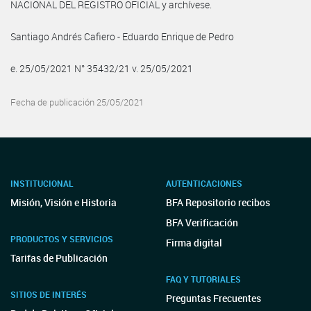
NACIONAL DEL REGISTRO OFICIAL y archívese.
Santiago Andrés Cafiero - Eduardo Enrique de Pedro
e. 25/05/2021 N° 35432/21 v. 25/05/2021
Fecha de publicación 25/05/2021
INSTITUCIONAL
AUTENTICACIONES
Misión, Visión e Historia
BFA Repositorio recibos
BFA Verificación
PRODUCTOS Y SERVICIOS
Firma digital
Tarifas de Publicación
FAQ Y TUTORIALES
SITIOS DE INTERÉS
Preguntas Frecuentes