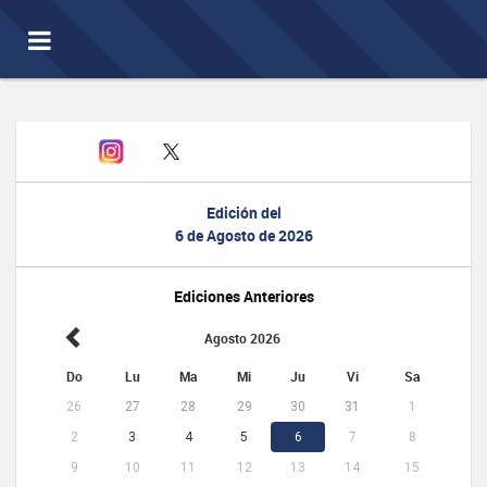
Toggle
navigation
Edición del
6 de Agosto de 2026
Ediciones Anteriores
Agosto 2026
Do
Lu
Ma
Mi
Ju
Vi
Sa
26
27
28
29
30
31
1
2
3
4
5
6
7
8
9
10
11
12
13
14
15