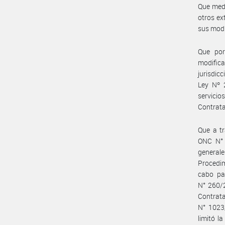
Que medi
otros ex
sus modi
Que por
modific
jurisdic
Ley Nº 
servicio
Contrata
Que a tr
ONC N° 4
generale
Procedim
cabo pa
N° 260/2
Contrat
N° 1023/
limitó l