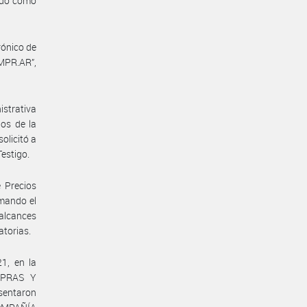
cado como
rónico de
MPR.AR”,
istrativa
os de la
olicitó a
estigo.
 Precios
mando el
 alcances
atorias.
1, en la
MPRAS Y
sentaron