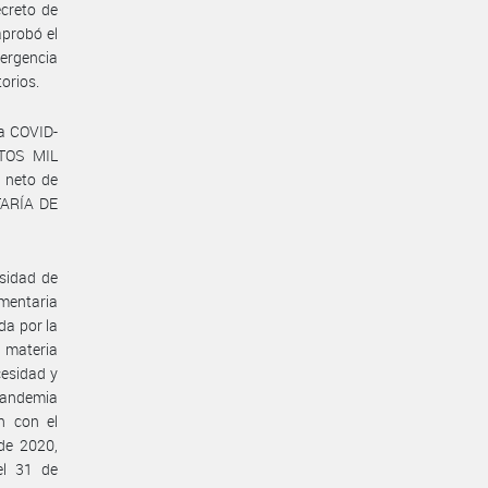
ecreto de
aprobó el
ergencia
orios.
ia COVID-
NTOS MIL
 neto de
TARÍA DE
sidad de
imentaria
da por la
 materia
cesidad y
Pandemia
n con el
de 2020,
el 31 de