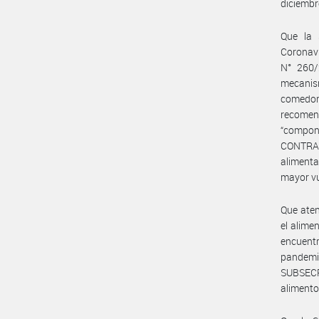
diciembr
Que la 
Coronav
N° 260/
mecanism
comedor
recomend
“compon
CONTRA 
alimenta
mayor vu
Que aten
el alime
encuent
pandemi
SUBSECR
alimento