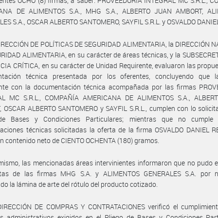
uientes OCHO (8) firmas, a saber: PROVEEDURÍA INTEGRAL MC S.R.L., 
ANA DE ALIMENTOS S.A., MHG S.A., ALBERTO JUAN AMBORT, AL
ES S.A., OSCAR ALBERTO SANTOMERO, SAYFIL S.R.L. y OSVALDO DANIE
DIRECCIÓN DE POLÍTICAS DE SEGURIDAD ALIMENTARIA, la DIRECCIÓN 
RIDAD ALIMENTARIA, en su carácter de áreas técnicas, y la SUBSECRE
IA CRÍTICA, en su carácter de Unidad Requirente, evaluaron las propue
tación técnica presentada por los oferentes, concluyendo que l
nte con la documentación técnica acompañada por las firmas PRO
AL MC S.R.L., COMPAÑÍA AMERICANA DE ALIMENTOS S.A., ALBER
 OSCAR ALBERTO SANTOMERO y SAYFIL S.R.L., cumplen con lo solicita
de Bases y Condiciones Particulares; mientras que no cumple
caciones técnicas solicitadas la oferta de la firma OSVALDO DANIEL 
un contenido neto de CIENTO OCHENTA (180) gramos.
mismo, las mencionadas áreas intervinientes informaron que no pudo 
rtas de las firmas MHG S.A. y ALIMENTOS GENERALES S.A. por 
do la lámina de arte del rótulo del producto cotizado.
DIRECCIÓN DE COMPRAS Y CONTRATACIONES verificó el cumplimient
os administrativos exigidos en el Pliego de Bases y Condiciones Part