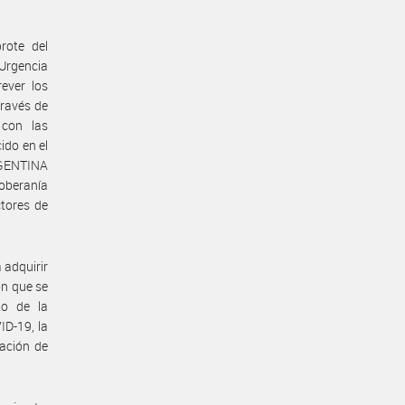
rote del
Urgencia
ever los
través de
 con las
ido en el
RGENTINA
oberanía
ctores de
 adquirir
ón que se
to de la
D-19, la
ación de