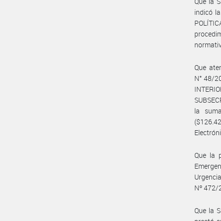
Que la 
indicó l
POLÍTI
procedi
normativ
Que aten
N° 48/20
INTERIO
SUBSECR
la sum
($126.4
Electrón
Que la 
Emergen
Urgencia
Nº 472/2
Que la 