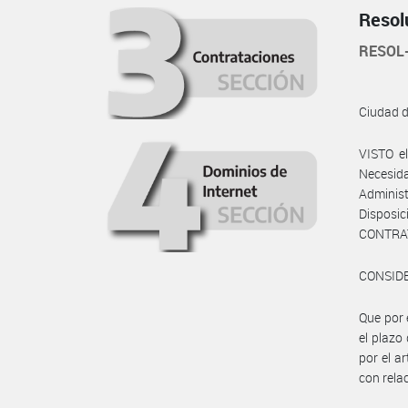
Resol
RESOL
Ciudad 
VISTO e
Necesida
Administ
Dispos
CONTRAT
CONSID
Que por 
el plazo
por el a
con rela