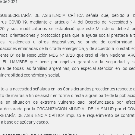
e de 2021.
SUBSECRETARÍA DE ASISTENCIA CRÍTICA señala que, debido al b
irus COVID-19, mediante el artículo 14 del Decreto de Necesidad y 
20 y sus modificatorios se estableció que este Ministerio deberá pr
os, orientaciones y protocolos para que la ayuda social prestada a 
es, residencias u otros dispositivos, se brinde de conformidad
aciones emanadas de la citada emergencia, y de acuerdo a lo establec
ente B” de la Resolución MDS N° 8/20 que creó el Plan Nacional A
EL HAMBRE que tiene por objetivo garantizar la seguridad y s
ria de todas las familias argentinas, con especial atención en los se
lnerabilidad económica y social.
to a la necesidad señalada en los Considerandos precedentes respecto a
nto de marras a fin de asistir en forma directa a gran parte de la poblaci
ra en situación de extrema vulnerabilidad, profundizada por efec
a declarada por la ORGANIZACIÓN MUNDIAL DE LA SALUD por el COVI
ETARÍA DE ASISTENCIA CRÍTICA impulsó el requerimiento de contrat
 a base de azúcar y cacao.