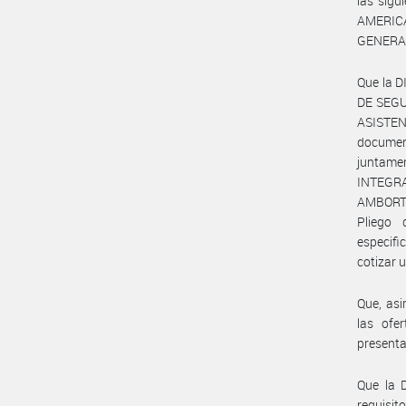
las sig
AMERIC
GENERAL
Que la 
DE SEGU
ASISTENC
documen
juntame
INTEGR
AMBORT,
Pliego 
especifi
cotizar 
Que, asi
las ofe
presenta
Que la 
requisit