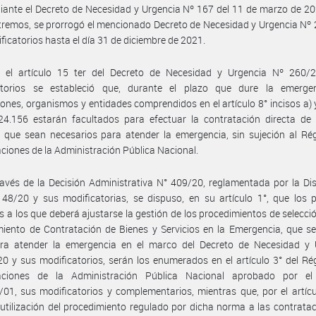
ante el Decreto de Necesidad y Urgencia Nº 167 del 11 de marzo de 20
tremos, se prorrogó el mencionado Decreto de Necesidad y Urgencia Nº
ficatorios hasta el día 31 de diciembre de 2021.
 el artículo 15 ter del Decreto de Necesidad y Urgencia Nº 260/
atorios se estableció que, durante el plazo que dure la emergen
ciones, organismos y entidades comprendidos en el artículo 8° incisos a) y
24.156 estarán facultados para efectuar la contratación directa de 
s que sean necesarios para atender la emergencia, sin sujeción al R
ciones de la Administración Pública Nacional.
avés de la Decisión Administrativa N° 409/20, reglamentada por la Di
8/20 y sus modificatorias, se dispuso, en su artículo 1°, que los p
s a los que deberá ajustarse la gestión de los procedimientos de selecció
iento de Contratación de Bienes y Servicios en la Emergencia, que se
ra atender la emergencia en el marco del Decreto de Necesidad y 
0 y sus modificatorios, serán los enumerados en el artículo 3° del R
aciones de la Administración Pública Nacional aprobado por el
01, sus modificatorios y complementarios, mientras que, por el artícu
a utilización del procedimiento regulado por dicha norma a las contrata