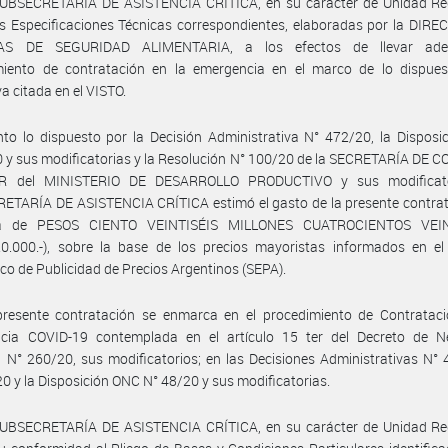
SUBSECRETARÍA DE ASISTENCIA CRÍTICA, en su carácter de Unidad Req
as Especificaciones Técnicas correspondientes, elaboradas por la DIR
CAS DE SEGURIDAD ALIMENTARIA, a los efectos de llevar adel
miento de contratación en la emergencia en el marco de lo dispues
a citada en el VISTO.
to lo dispuesto por la Decisión Administrativa N° 472/20, la Dispos
 y sus modificatorias y la Resolución N° 100/20 de la SECRETARÍA DE
R del MINISTERIO DE DESARROLLO PRODUCTIVO y sus modificato
ETARÍA DE ASISTENCIA CRÍTICA estimó el gasto de la presente contrat
a de PESOS CIENTO VEINTISÉIS MILLONES CUATROCIENTOS VEI
20.000.-), sobre la base de los precios mayoristas informados en el
ico de Publicidad de Precios Argentinos (SEPA).
presente contratación se enmarca en el procedimiento de Contrataci
cia COVID-19 contemplada en el artículo 15 ter del Decreto de N
 N° 260/20, sus modificatorios; en las Decisiones Administrativas N°
0 y la Disposición ONC N° 48/20 y sus modificatorias.
SUBSECRETARÍA DE ASISTENCIA CRÍTICA, en su carácter de Unidad Req