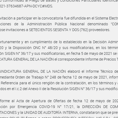
u conformidad al Pliego de Bases y Condiciones Particulares identifi
2021-37634687-APN-DCYC#MDS.
nvitación a participar en la convocatoria fue difundida en el Sistema Elect
aciones de la Administración Pública Nacional denominado “CO
ose invitaciones a SETECIENTOS SESENTA Y DOS (762) proveedores.
rtunamente y en cumplimiento de lo establecido en la Decisión Admin
0 y la Disposición ONC N° 48/20 y sus modificatorias, en los términ
ón SIGEN N° 36/17 y sus modificatorias, en fecha 5 de mayo de 2021 se s
CATURA GENERAL DE LA NACIÓN el correspondiente Informe de Precios T
SINDICATURA GENERAL DE LA NACIÓN elaboró el Informe Técnico de
mediante Orden de Trabajo N° 248 de fecha 12 de mayo de 2021, infor
 Referencia para el único renglón de la contratación, en los términos y
idos en el I.c.2 del Anexo II de la Resolución SIGEN N° 36/17 y sus modific
forme al Acta de Apertura de Ofertas de fecha 12 de mayo de 202
tación por Emergencia COVID-19 N° 17/21, la DIRECCIÓN DE CO
ACIONES y la UNIDAD DE AUDITORÍA INTERNA, constataron que se pre