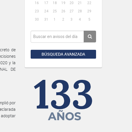
16
17
18
19
20
21
22
23
24
25
26
27
28
29
30
31
1
2
3
4
5
creto de
BÚSQUEDA AVANZADA
ecisiones
020 y la
ONAL DE
mplió por
declarada
a adoptar