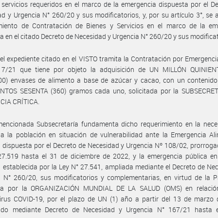
 servicios requeridos en el marco de la emergencia dispuesta por el D
d y Urgencia N° 260/20 y sus modificatorios, y, por su artículo 3°, se 
miento de Contratación de Bienes y Servicios en el marco de la em
 en el citado Decreto de Necesidad y Urgencia N° 260/20 y sus modificat
el expediente citado en el VISTO tramita la Contratación por Emergenc
7/21 que tiene por objeto la adquisición de UN MILLÓN QUINIE
000) envases de alimento a base de azúcar y cacao, con un contenido
NTOS SESENTA (360) gramos cada uno, solicitada por la SUBSECRE
CIA CRÍTICA.
mencionada Subsecretaría fundamenta dicho requerimiento en la nece
a la población en situación de vulnerabilidad ante la Emergencia Al
 dispuesta por el Decreto de Necesidad y Urgencia Nº 108/02, prorroga
27.519 hasta el 31 de diciembre de 2022, y la emergencia pública en
a establecida por la Ley N° 27.541, ampliada mediante el Decreto de Ne
a N° 260/20, sus modificatorios y complementarias, en virtud de la 
da por la ORGANIZACIÓN MUNDIAL DE LA SALUD (OMS) en relació
irus COVID-19, por el plazo de UN (1) año a partir del 13 de marzo 
ado mediante Decreto de Necesidad y Urgencia N° 167/21 hasta 