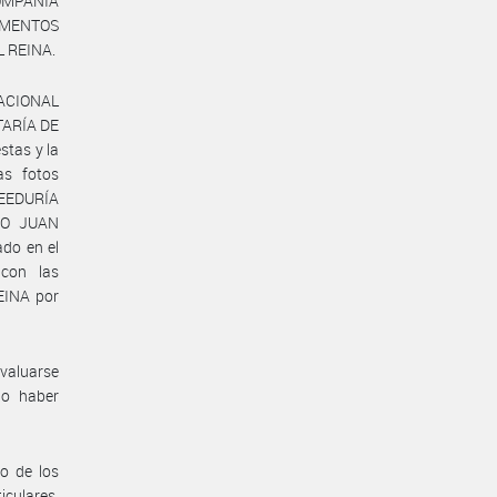
COMPAÑÍA
IMENTOS
L REINA.
NACIONAL
TARÍA DE
stas y la
as fotos
VEEDURÍA
TO JUAN
do en el
 con las
REINA por
evaluarse
no haber
o de los
iculares,