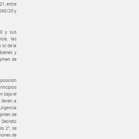
21, entre
 260/20 y
20 y sus
cia, las
 b) de la
bienes y
égimen de
sposición
rincipios
n bajo el
 lleven a
Urgencia
égimen de
 Decreto
lo 2°, se
ciones de