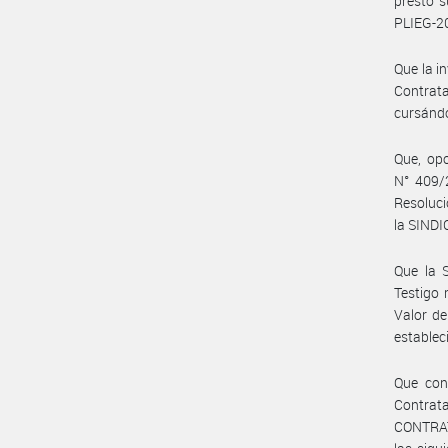
prestó s
PLIEG-
Que la i
Contrat
cursánd
Que, opo
N° 409/2
Resoluci
la SINDI
Que la 
Testigo 
Valor de
establec
Que con
Contra
CONTRAT