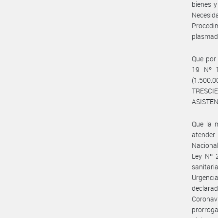
bienes y
Necesida
Procedi
plasmada
Que por 
19 Nº 1
(1.500.
TRESCIE
ASISTEN
Que la 
atender 
Nacional
Ley Nº 
sanitari
Urgenci
declara
Coronav
prorrog