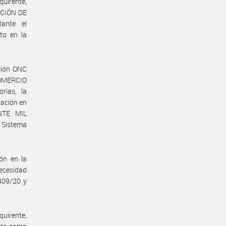
uirente,
ECCIÓN DE
ante el
to en la
ición ONC
 COMERCIO
rias, la
ación en
NTE MIL
 Sistema
ón en la
ecesidad
 409/20 y
uirente,