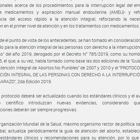
ionales acerca de los procedimientos para la interrupción legal del e
e medicamentos y aspiración manual endouterina (AMEU)- y ref
ncia del acceso rápido a la atención integral, reforzando la nece
ón en el primer nivel de atención y en los tratamientos con medicamentos.
de el punto de vista de los antecedentes, se han tomado en consideración
lo para la atención integral de las personas con derecho a la interrupción 
o” del año 2019, derogado por el Decreto N° 785/2019, como su homó
, el que, a su vez, había tomado como base las dos ediciones de la “Guí
Atención Integral de Abortos No Punibles” de 2007 y 2010 y el “PROTO
NCIÓN INTEGRAL DE LAS PERSONAS CON DERECHO A LA INTERRUPCIÓ
ARAZO”, 2da Edición 2019.
 protocolo deberá ser actualizado cuando los estándares clínicos y el a
o científico introduzcan nuevas evidencias, considerando q
ciones deberán ser siempre progresivas.
rganización Mundial de la Salud, máximo organismo rector de política sa
obal, actualiza periódicamente la guía de atención del aborto, establec
 estándares clínicos y recomendaciones para su atención, por lo que