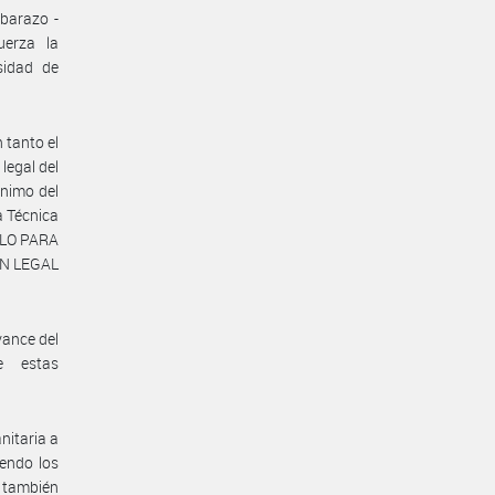
mbarazo -
uerza la
sidad de
 tanto el
legal del
nimo del
a Técnica
COLO PARA
N LEGAL
vance del
ue estas
nitaria a
iendo los
 también