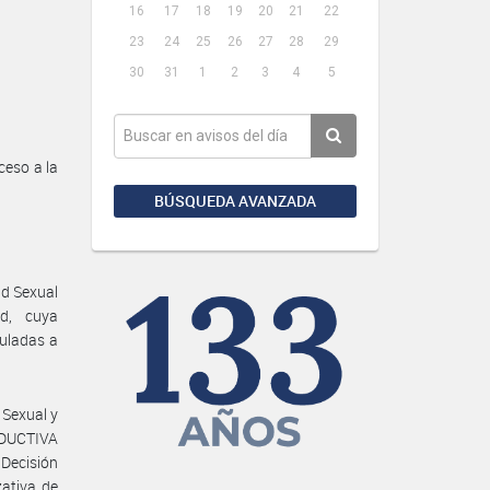
16
17
18
19
20
21
22
23
24
25
26
27
28
29
30
31
1
2
3
4
5
eso a la
BÚSQUEDA AVANZADA
ud Sexual
ud, cuya
culadas a
 Sexual y
DUCTIVA
Decisión
zativa de