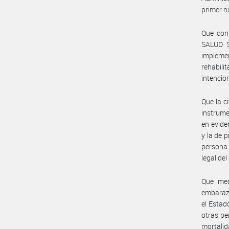
primer n
Que con
SALUD S
implemen
rehabil
intencio
Que la c
instrume
en evide
y la de 
persona 
legal de
Que med
embarazo
el Estad
otras pe
mortalid