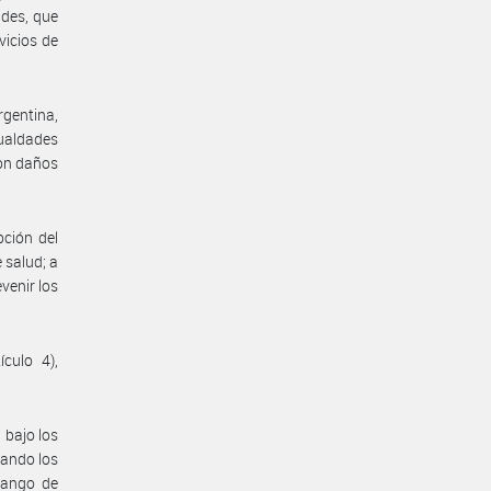
ades, que
vicios de
gentina,
ualdades
ron daños
pción del
 salud; a
venir los
culo 4),
 bajo los
tando los
 rango de