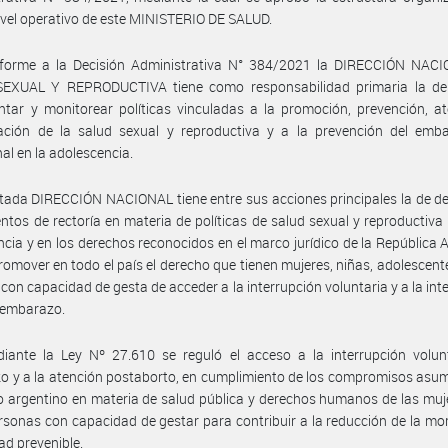
ivel operativo de este MINISTERIO DE SALUD.
forme a la Decisión Administrativa N° 384/2021 la DIRECCIÓN NAC
EXUAL Y REPRODUCTIVA tiene como responsabilidad primaria la de 
tar y monitorear políticas vinculadas a la promoción, prevención, a
itación de la salud sexual y reproductiva y a la prevención del emb
nal en la adolescencia.
itada DIRECCIÓN NACIONAL tiene entre sus acciones principales la de de
ntos de rectoría en materia de políticas de salud sexual y reproductiv
ncia y en los derechos reconocidos en el marco jurídico de la República 
promover en todo el país el derecho que tienen mujeres, niñas, adolescent
con capacidad de gesta de acceder a la interrupción voluntaria y a la int
l embarazo.
iante la Ley Nº 27.610 se reguló el acceso a la interrupción volunt
 y a la atención postaborto, en cumplimiento de los compromisos asu
o argentino en materia de salud pública y derechos humanos de las muj
rsonas con capacidad de gestar para contribuir a la reducción de la mor
ad prevenible.