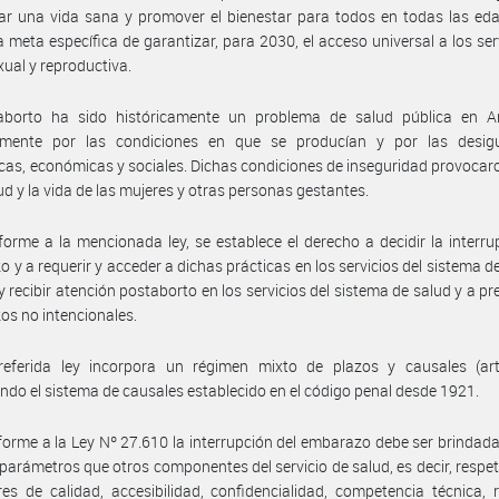
ar una vida sana y promover el bienestar para todos en todas las ed
la meta específica de garantizar, para 2030, el acceso universal a los ser
xual y reproductiva.
aborto ha sido históricamente un problema de salud pública en Ar
almente por las condiciones en que se producían y por las desig
cas, económicas y sociales. Dichas condiciones de inseguridad provoca
lud y la vida de las mujeres y otras personas gestantes.
orme a la mencionada ley, se establece el derecho a decidir la interru
 y a requerir y acceder a dichas prácticas en los servicios del sistema de
 y recibir atención postaborto en los servicios del sistema de salud y a pre
s no intencionales.
referida ley incorpora un régimen mixto de plazos y causales (artí
ndo el sistema de causales establecido en el código penal desde 1921.
orme a la Ley Nº 27.610 la interrupción del embarazo debe ser brindada
arámetros que otros componentes del servicio de salud, es decir, respe
es de calidad, accesibilidad, confidencialidad, competencia técnica,