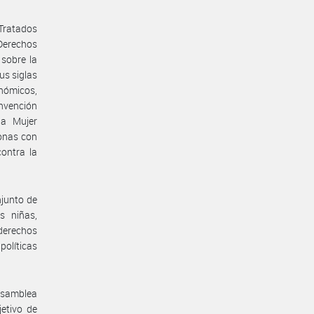
Tratados
 Derechos
sobre la
us siglas
onómicos,
onvención
la Mujer
onas con
ontra la
njunto de
s niñas,
 derechos
políticas
 Asamblea
etivo de