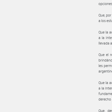
opciones
Que, por 
a los es
Que la a
a la Int
llevada
Que el r
brindánd
les perm
argentin
Que la a
a la Int
fundamen
derecho 
Que, de