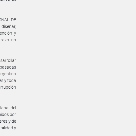
IONAL DE
diseñar,
tención y
arazo no
sarrollar
a basadas
Argentina
es y toda
errupción
aria del
midos por
eres y de
bilidad y