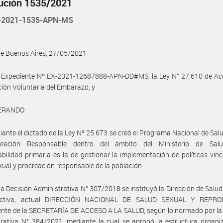
ución 1535/2021
-2021-1535-APN-MS
de Buenos Aires, 27/05/2021
l Expediente Nº EX-2021-12687888-APN-DD#MS, la Ley N° 27.610 de Acc
ción Voluntaria del Embarazo, y
ERANDO:
ante el dictado de la Ley Nº 25.673 se creó el Programa Nacional de Sal
eación Responsable dentro del ámbito del Ministerio de Sal
bilidad primaria es la de gestionar la implementación de políticas vin
xual y procreación responsable de la población.
la Decisión Administrativa N° 307/2018 se instituyó la Dirección de Salud
uctiva, actual DIRECCIÓN NACIONAL DE SALUD SEXUAL Y REPRO
nte de la SECRETARÍA DE ACCESO A LA SALUD, según lo normado por la 
rativa N° 384/2021, mediante la cual se aprobó la estructura organi