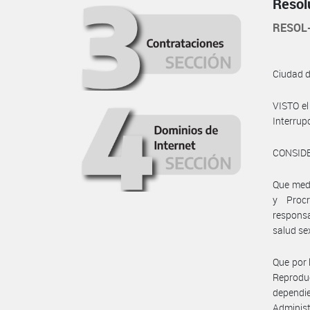
Resol
RESOL
Ciudad 
VISTO e
Interrup
CONSID
Que medi
y Procr
responsa
salud se
Que por 
Reprod
dependie
Administ