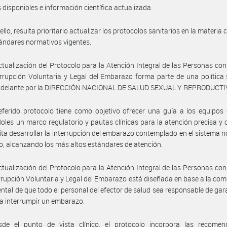
 disponibles e información científica actualizada.
ello, resulta prioritario actualizar los protocolos sanitarios en la materi
tándares normativos vigentes.
ctualización del Protocolo para la Atención Integral de las Personas co
errupción Voluntaria y Legal del Embarazo forma parte de una política 
 adelante por la DIRECCIÓN NACIONAL DE SALUD SEXUAL Y REPRODUCTI
eferido protocolo tiene como objetivo ofrecer una guía a los equipos
oles un marco regulatorio y pautas clínicas para la atención precisa y 
ita desarrollar la interrupción del embarazo contemplado en el sistema 
o, alcanzando los más altos estándares de atención.
ctualización del Protocolo para la Atención Integral de las Personas co
errupción Voluntaria y Legal del Embarazo está diseñada en base a la co
tal de que todo el personal del efector de salud sea responsable de gara
a interrumpir un embarazo.
sde el punto de vista clínico, el protocolo incorpora las recomen