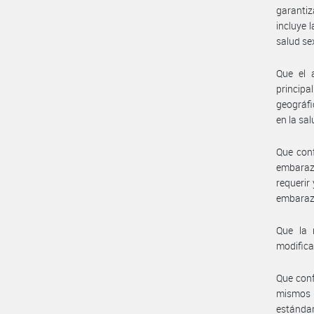
garantiz
incluye 
salud se
Que el 
princip
geográfi
en la sa
Que conf
embarazo
requerir
embarazo
Que la 
modifica
Que conf
mismos p
estándar