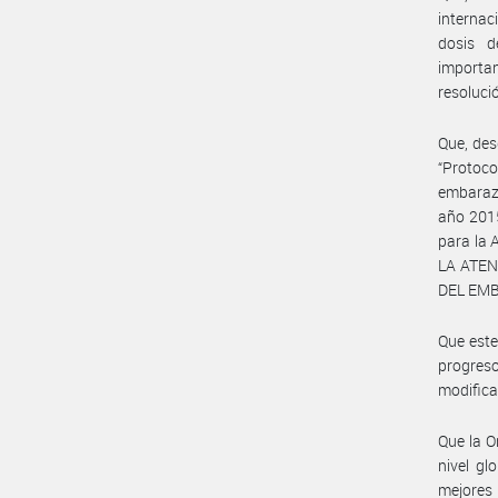
internac
dosis d
importa
resoluci
Que, des
“Protoco
embaraz
año 2015
para la 
LA ATE
DEL EMB
Que este
progres
modifica
Que la O
nivel gl
mejores