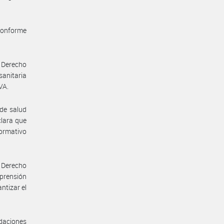
a conforme
n Derecho
sanitaria
VA.
 de salud
clara que
normativo
n Derecho
mprensión
ntizar el
daciones