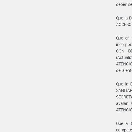
deben se
Que la 
ACCESO A
Que en f
incorpo
CON D
(Actua
ATENCIÓ
de la e
Que la
SANITA
SECRETA
avalan 
ATENCI
Que la 
compete