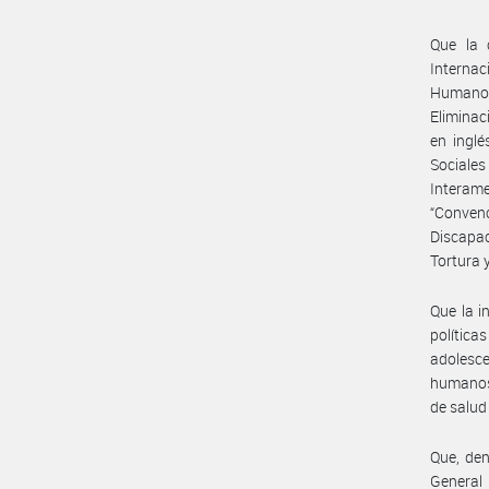
Que la 
Internac
Humanos
Eliminac
en inglé
Sociales
Interam
“Convenc
Discapa
Tortura 
Que la i
polític
adolesce
humanos.
de salud
Que, den
General