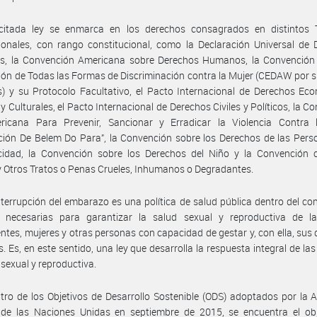
citada ley se enmarca en los derechos consagrados en distintos 
ionales, con rango constitucional, como la Declaración Universal de
, la Convención Americana sobre Derechos Humanos, la Convención 
ión de Todas las Formas de Discriminación contra la Mujer (CEDAW por s
s) y su Protocolo Facultativo, el Pacto Internacional de Derechos Ec
 y Culturales, el Pacto Internacional de Derechos Civiles y Políticos, la C
ericana Para Prevenir, Sancionar y Erradicar la Violencia Contra 
ión De Belem Do Para”, la Convención sobre los Derechos de las Pers
cidad, la Convención sobre los Derechos del Niño y la Convención c
y Otros Tratos o Penas Crueles, Inhumanos o Degradantes.
nterrupción del embarazo es una política de salud pública dentro del co
as necesarias para garantizar la salud sexual y reproductiva de la
ntes, mujeres y otras personas con capacidad de gestar y, con ella, sus
 Es, en este sentido, una ley que desarrolla la respuesta integral de las 
 sexual y reproductiva.
tro de los Objetivos de Desarrollo Sostenible (ODS) adoptados por la
 de las Naciones Unidas en septiembre de 2015, se encuentra el obj