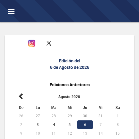
Toggle
navigation
Edición del
6 de Agosto de 2026
Ediciones Anteriores
Agosto 2026
Do
Lu
Ma
Mi
Ju
Vi
Sa
26
27
28
29
30
31
1
2
3
4
5
6
7
8
9
10
11
12
13
14
15