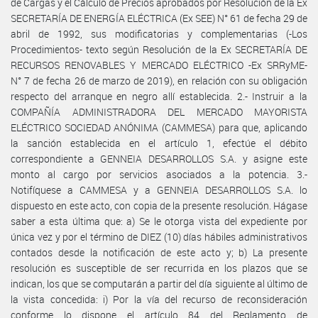
de Cargas y el Cálculo de Precios aprobados por Resolución de la Ex
SECRETARÍA DE ENERGÍA ELÉCTRICA (Ex SEE) N° 61 de fecha 29 de
abril de 1992, sus modificatorias y complementarias (-Los
Procedimientos- texto según Resolución de la Ex SECRETARÍA DE
RECURSOS RENOVABLES Y MERCADO ELÉCTRICO -Ex SRRyME-
N° 7 de fecha 26 de marzo de 2019), en relación con su obligación
respecto del arranque en negro allí establecida. 2.- Instruir a la
COMPAÑÍA ADMINISTRADORA DEL MERCADO MAYORISTA
ELÉCTRICO SOCIEDAD ANÓNIMA (CAMMESA) para que, aplicando
la sanción establecida en el artículo 1, efectúe el débito
correspondiente a GENNEIA DESARROLLOS S.A. y asigne este
monto al cargo por servicios asociados a la potencia. 3.-
Notifíquese a CAMMESA y a GENNEIA DESARROLLOS S.A. lo
dispuesto en este acto, con copia de la presente resolución. Hágase
saber a esta última que: a) Se le otorga vista del expediente por
única vez y por el término de DIEZ (10) días hábiles administrativos
contados desde la notificación de este acto y; b) La presente
resolución es susceptible de ser recurrida en los plazos que se
indican, los que se computarán a partir del día siguiente al último de
la vista concedida: i) Por la vía del recurso de reconsideración
conforme lo dispone el artículo 84 del Reglamento de