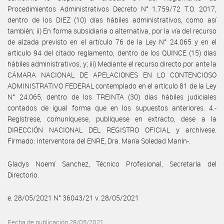
Procedimientos Administrativos Decreto N° 1.759/72 T.O. 2017,
dentro de los DIEZ (10) días hábiles administrativos, como así
también; ii) En forma subsidiaria o alternativa, por la vía del recurso
de alzada previsto en el artículo 76 de la Ley N° 24.065 y en el
artículo 94 del citado reglamento, dentro de los QUINCE (15) días
hábiles administrativos, y; iii) Mediante el recurso directo por ante la
CÁMARA NACIONAL DE APELACIONES EN LO CONTENCIOSO
ADMINISTRATIVO FEDERAL contemplado en el artículo 81 de la Ley
N° 24.065, dentro de los TREINTA (30) días hábiles judiciales
contados de igual forma que en los supuestos anteriores. 4.-
Regístrese, comuníquese, publíquese en extracto, dese a la
DIRECCIÓN NACIONAL DEL REGISTRO OFICIAL y archívese.
Firmado: Interventora del ENRE, Dra. María Soledad Manín-.
Gladys Noemí Sanchez, Técnico Profesional, Secretaría del
Directorio.
e. 28/05/2021 N° 36043/21 v. 28/05/2021
Fecha de publicación 28/05/2021