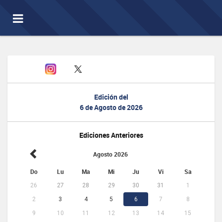
Toggle
navigation
Edición del
6 de Agosto de 2026
Ediciones Anteriores
Agosto 2026
Do
Lu
Ma
Mi
Ju
Vi
Sa
26
27
28
29
30
31
1
2
3
4
5
6
7
8
9
10
11
12
13
14
15