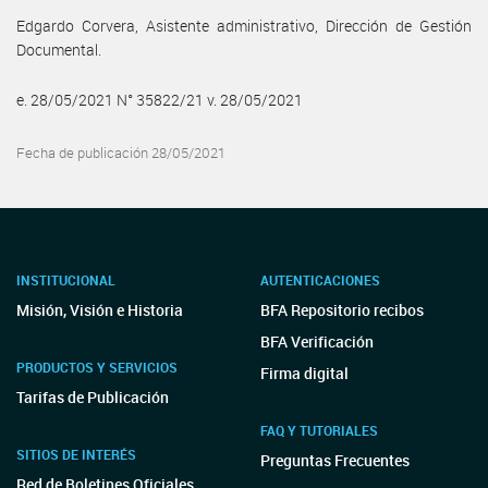
Edgardo Corvera, Asistente administrativo, Dirección de Gestión
Documental.
e. 28/05/2021 N° 35822/21 v. 28/05/2021
Fecha de publicación 28/05/2021
INSTITUCIONAL
AUTENTICACIONES
Misión, Visión e Historia
BFA Repositorio recibos
BFA Verificación
PRODUCTOS Y SERVICIOS
Firma digital
Tarifas de Publicación
FAQ Y TUTORIALES
SITIOS DE INTERÉS
Preguntas Frecuentes
Red de Boletines Oficiales