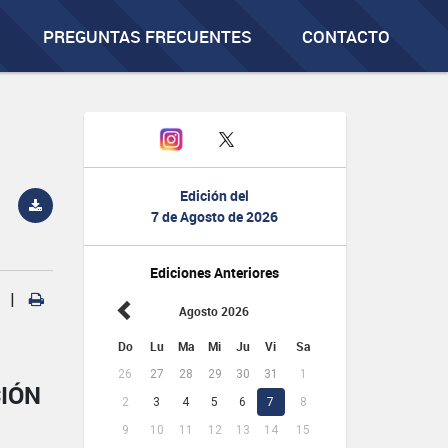
PREGUNTAS FRECUENTES
CONTACTO
Edición del
7 de Agosto de 2026
Ediciones Anteriores
|
Agosto 2026
Do
Lu
Ma
Mi
Ju
Vi
Sa
26
27
28
29
30
31
1
CIÓN
2
3
4
5
6
7
8
9
10
11
12
13
14
15