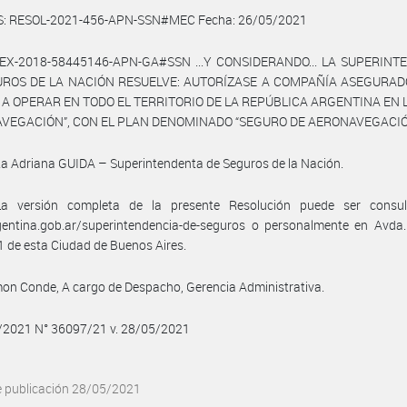
S: RESOL-2021-456-APN-SSN#MEC Fecha: 26/05/2021
l EX-2018-58445146-APN-GA#SSN ...Y CONSIDERANDO... LA SUPERIN
UROS DE LA NACIÓN RESUELVE: AUTORÍZASE A COMPAÑÍA ASEGURAD
. A OPERAR EN TODO EL TERRITORIO DE LA REPÚBLICA ARGENTINA EN
AVEGACIÓN”, CON EL PLAN DENOMINADO “SEGURO DE AERONAVEGACIÓ
ta Adriana GUIDA – Superintendenta de Seguros de la Nación.
a versión completa de la presente Resolución puede ser consu
entina.gob.ar/superintendencia-de-seguros o personalmente en Avda. 
 de esta Ciudad de Buenos Aires.
on Conde, A cargo de Despacho, Gerencia Administrativa.
5/2021 N° 36097/21 v. 28/05/2021
e publicación 28/05/2021