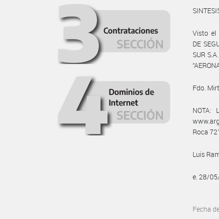
SINTESI
Visto e
DE SEG
SUR S.A
“AERON
Fdo. Mir
NOTA: L
www.arg
Roca 721
Luis Ram
e. 28/0
Fecha d