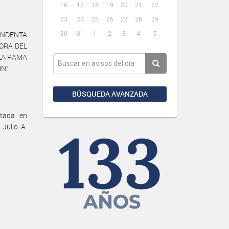
16
17
18
19
20
21
22
23
24
25
26
27
28
29
TENDENTA
30
31
1
2
3
4
5
ORA DEL
 LA RAMA
N”.
BÚSQUEDA AVANZADA
ltada en
Julio A.