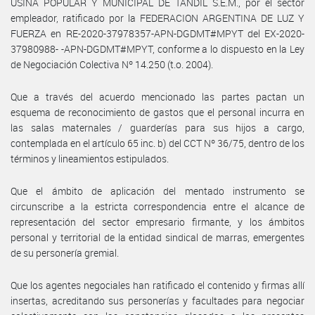
USINA POPULAR Y MUNICIPAL DE TANDIL S.E.M., por el sector
empleador, ratificado por la FEDERACION ARGENTINA DE LUZ Y
FUERZA en RE-2020-37978357-APN-DGDMT#MPYT del EX-2020-
37980988- -APN-DGDMT#MPYT, conforme a lo dispuesto en la Ley
de Negociación Colectiva Nº 14.250 (t.o. 2004).
Que a través del acuerdo mencionado las partes pactan un
esquema de reconocimiento de gastos que el personal incurra en
las salas maternales / guarderías para sus hijos a cargo,
contemplada en el artículo 65 inc. b) del CCT Nº 36/75, dentro de los
términos y lineamientos estipulados.
Que el ámbito de aplicación del mentado instrumento se
circunscribe a la estricta correspondencia entre el alcance de
representación del sector empresario firmante, y los ámbitos
personal y territorial de la entidad sindical de marras, emergentes
de su personería gremial.
Que los agentes negociales han ratificado el contenido y firmas allí
insertas, acreditando sus personerías y facultades para negociar