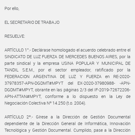
Por ello,
EL SECRETARIO DE TRABAJO
RESUELVE:
ARTÍCULO 1°.- Declárase homologado el acuerdo celebrado entre el
SINDICATO DE LUZ FUERZA DE MERCEDES BUENOS AIRES, por la
parte sindical y la empresa USINA POPULAR Y MUNICIPAL DE
TANDIL S.E.M., por el sector empleador, ratificado por la
FEDERACION ARGENTINA DE LUZ Y FUERZA en RE-2020-
37978357-APN-DGDMT#MPYT del EX-2020-37980988- -APN-
DGDMT#MPYT, obrante en las páginas 2/3 del IF-2019-72672206-
APN-ATTAN#MPYT, conforme a lo dispuesto en la Ley de
Negociación Colectiva Nº 14.250 (t.o. 2004).
ARTÍCULO 2º.- Gírese a la Dirección de Gestión Documental
dependiente de la Dirección General de Informática, Innovación
Tecnológica y Gestión Documental. Cumplido, pase a la Dirección