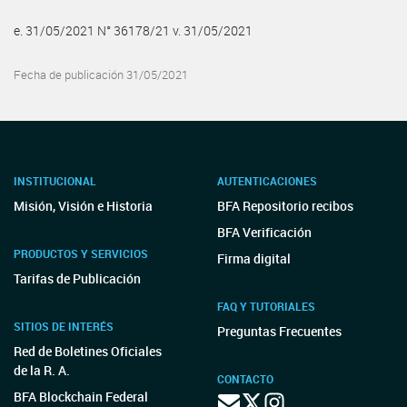
e. 31/05/2021 N° 36178/21 v. 31/05/2021
Fecha de publicación 31/05/2021
INSTITUCIONAL
AUTENTICACIONES
Misión, Visión e Historia
BFA Repositorio recibos
BFA Verificación
PRODUCTOS Y SERVICIOS
Firma digital
Tarifas de Publicación
FAQ Y TUTORIALES
SITIOS DE INTERÉS
Preguntas Frecuentes
Red de Boletines Oficiales
de la R. A.
CONTACTO
BFA Blockchain Federal