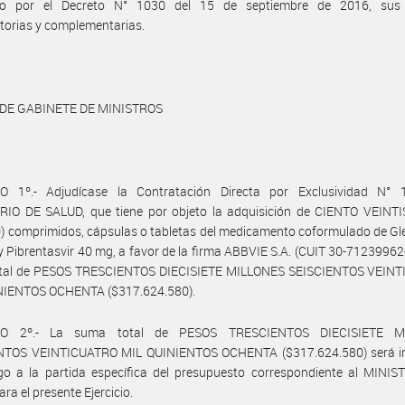
do por el Decreto N° 1030 del 15 de septiembre de 2016, sus
torias y complementarias.
 DE GABINETE DE MINISTROS
O 1º.- Adjudícase la Contratación Directa por Exclusividad N° 
RIO DE SALUD, que tiene por objeto la adquisición de CIENTO VEINTI
) comprimidos, cápsulas o tabletas del medicamento coformulado de Gl
 Pibrentasvir 40 mg, a favor de la firma ABBVIE S.A. (CUIT 30-71239962-
tal de PESOS TRESCIENTOS DIECISIETE MILLONES SEISCIENTOS VEIN
NIENTOS OCHENTA ($317.624.580).
LO 2º.- La suma total de PESOS TRESCIENTOS DIECISIETE M
NTOS VEINTICUATRO MIL QUINIENTOS OCHENTA ($317.624.580) será 
go a la partida específica del presupuesto correspondiente al MINIS
ra el presente Ejercicio.