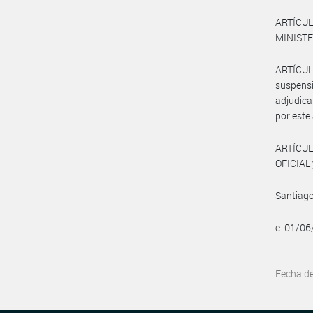
ARTÍCU
MINISTER
ARTÍCULO
suspensi
adjudica
por este
ARTÍCUL
OFICIAL 
Santiago
e. 01/0
Fecha d