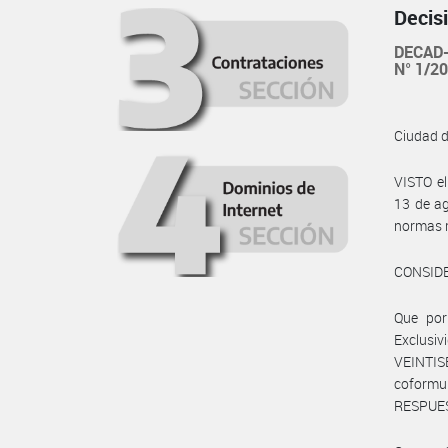
Decis
DECAD-
N° 1/2
Ciudad 
VISTO e
13 de ag
normas m
CONSID
Que por
Exclusi
VEINTIS
coformul
RESPUEST