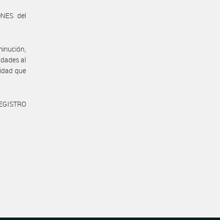
NES del
minución,
idades al
vidad que
REGISTRO