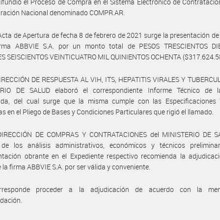
ifundió el Proceso de Compra en el Sistema Electrónico de Contratacio
tración Nacional denominado COMPR.AR.
Acta de Apertura de fecha 8 de febrero de 2021 surge la presentación de 
irma ABBVIE S.A. por un monto total de PESOS TRESCIENTOS DI
S SEISCIENTOS VEINTICUATRO MIL QUINIENTOS OCHENTA ($317.624.58
DIRECCIÓN DE RESPUESTA AL VIH, ITS, HEPATITIS VIRALES Y TUBERCUL
RIO DE SALUD elaboró el correspondiente Informe Técnico de l
ada, del cual surge que la misma cumple con las Especificaciones 
as en el Pliego de Bases y Condiciones Particulares que rigió el llamado.
 DIRECCIÓN DE COMPRAS Y CONTRATACIONES del MINISTERIO DE SA
 de los análisis administrativos, económicos y técnicos prelimina
tación obrante en el Expediente respectivo recomienda la adjudicaci
e la firma ABBVIE S.A. por ser válida y conveniente.
rresponde proceder a la adjudicación de acuerdo con la men
dación.