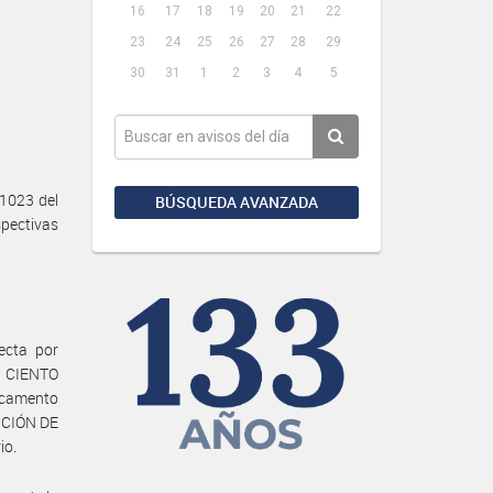
16
17
18
19
20
21
22
23
24
25
26
27
28
29
30
31
1
2
3
4
5
1023 del
BÚSQUEDA AVANZADA
pectivas
ecta por
e CIENTO
icamento
ECCIÓN DE
io.