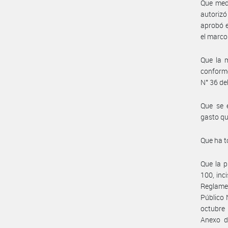
Que medi
autorizó
aprobó e
el marco
Que la m
conforme
N° 36 de
Que se e
gasto qu
Que ha t
Que la p
100, inc
Reglamen
Público 
octubre 
Anexo d