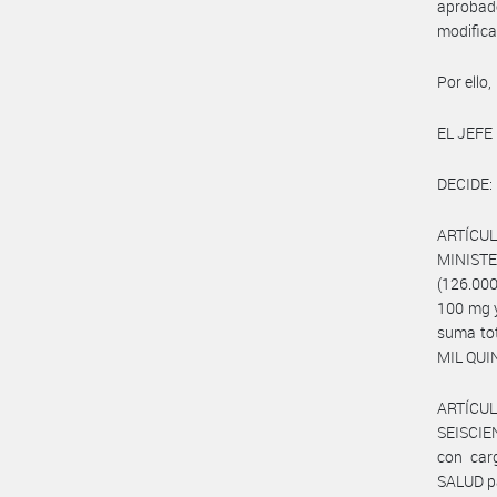
aproba
modifica
Por ello,
EL JEFE
DECIDE:
ARTÍCUL
MINISTE
(126.000
100 mg y
suma to
MIL QUI
ARTÍCU
SEISCIE
con car
SALUD pa