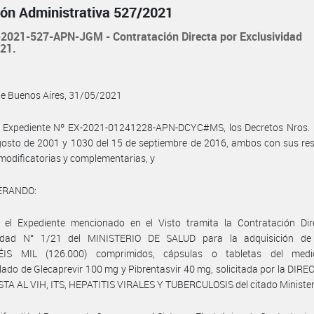
ión Administrativa 527/2021
2021-527-APN-JGM - Contratación Directa por Exclusividad
021.
de Buenos Aires, 31/05/2021
l Expediente Nº EX-2021-01241228-APN-DCYC#MS, los Decretos Nros. 
osto de 2001 y 1030 del 15 de septiembre de 2016, ambos con sus res
odificatorias y complementarias, y
ERANDO:
 el Expediente mencionado en el Visto tramita la Contratación Dir
vidad N° 1/21 del MINISTERIO DE SALUD para la adquisición d
ÉIS MIL (126.000) comprimidos, cápsulas o tabletas del med
ado de Glecaprevir 100 mg y Pibrentasvir 40 mg, solicitada por la DIR
A AL VIH, ITS, HEPATITIS VIRALES Y TUBERCULOSIS del citado Minister