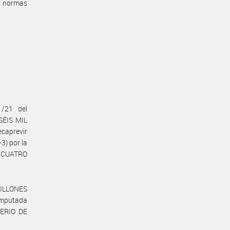
 normas
1/21 del
SÉIS MIL
ecaprevir
3) por la
TICUATRO
ILLONES
imputada
TERIO DE