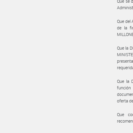
Que se d
Adminis
Que del 
de la f
MILLONE
Que la 
MINISTE
present
requerid
Que la
función
documen
oferta d
Que co
recomen