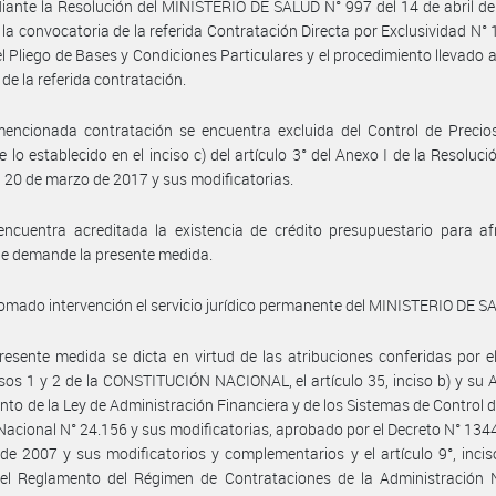
ante la Resolución del MINISTERIO DE SALUD N° 997 del 14 de abril d
 la convocatoria de la referida Contratación Directa por Exclusividad N° 
l Pliego de Bases y Condiciones Particulares y el procedimiento llevado 
 de la referida contratación.
encionada contratación se encuentra excluida del Control de Precios
 lo establecido en el inciso c) del artículo 3° del Anexo I de la Resoluc
l 20 de marzo de 2017 y sus modificatorias.
ncuentra acreditada la existencia de crédito presupuestario para af
e demande la presente medida.
omado intervención el servicio jurídico permanente del MINISTERIO DE S
resente medida se dicta en virtud de las atribuciones conferidas por el
isos 1 y 2 de la CONSTITUCIÓN NACIONAL, el artículo 35, inciso b) y su 
to de la Ley de Administración Financiera y de los Sistemas de Control d
Nacional N° 24.156 y sus modificatorias, aprobado por el Decreto N° 1344
de 2007 y sus modificatorios y complementarios y el artículo 9°, incis
el Reglamento del Régimen de Contrataciones de la Administración N