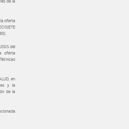
nes de la
la oferta
ECISIETE
0).
OSIS del
a oferta
Técnicas
LUD, en
res y la
ón de la
cionada