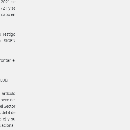
e 2021 se
1/21 y se
a cabo en
 Testigo
ión SIGEN
rontar el
ALUD.
 artículo
Anexo del
el Sector
 del 4 de
o e) y su
acional,