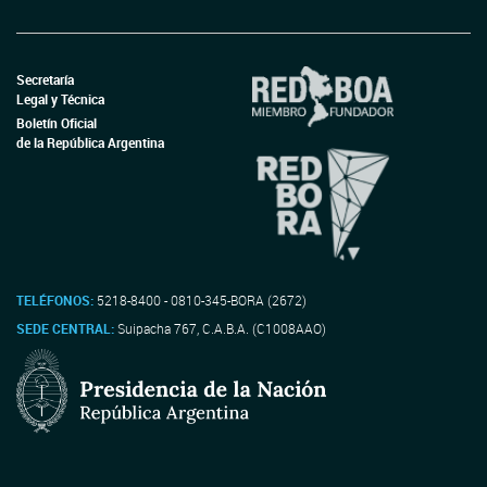
Secretaría
Legal y Técnica
Boletín Oficial
de la República Argentina
TELÉFONOS:
5218-8400 - 0810-345-BORA (2672)
SEDE CENTRAL:
Suipacha 767, C.A.B.A. (C1008AAO)