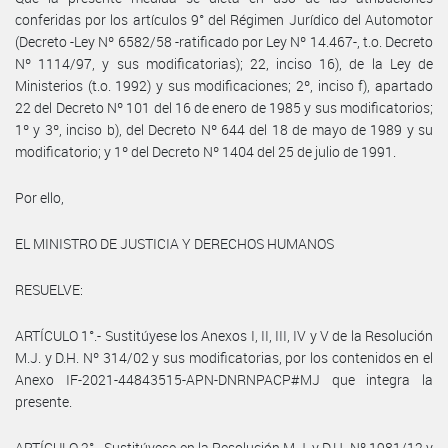
conferidas por los artículos 9° del Régimen Jurídico del Automotor
(Decreto -Ley Nº 6582/58 -ratificado por Ley Nº 14.467-, t.o. Decreto
Nº 1114/97, y sus modificatorias); 22, inciso 16), de la Ley de
Ministerios (t.o. 1992) y sus modificaciones; 2º, inciso f), apartado
22 del Decreto Nº 101 del 16 de enero de 1985 y sus modificatorios;
1º y 3º, inciso b), del Decreto Nº 644 del 18 de mayo de 1989 y su
modificatorio; y 1º del Decreto Nº 1404 del 25 de julio de 1991.
Por ello,
EL MINISTRO DE JUSTICIA Y DERECHOS HUMANOS
RESUELVE:
ARTÍCULO 1°.- Sustitúyese los Anexos I, II, III, IV y V de la Resolución
M.J. y D.H. Nº 314/02 y sus modificatorias, por los contenidos en el
Anexo IF-2021-44843515-APN-DNRNPACP#MJ que integra la
presente.
ARTÍCULO 2°.- Sustitúyese en la Resolución M.J. y D.H. Nº 1981/12 y