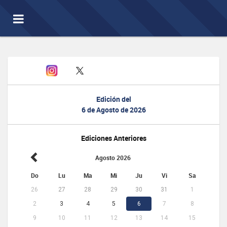
Toggle
navigation
Edición del
6 de Agosto de 2026
Ediciones Anteriores
Agosto 2026
Do
Lu
Ma
Mi
Ju
Vi
Sa
26
27
28
29
30
31
1
2
3
4
5
6
7
8
9
10
11
12
13
14
15