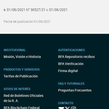
e. 01/06/2021 N° 36527/21 v. 01/06/2021
Fecha de publicación 01/06/2021
INSTITUCIONAL
AUTENTICACIONES
Misión, Visión e Historia
BFA Repositorio recibos
BFA Verificación
PRODUCTOS Y SERVICIOS
Firma digital
Tarifas de Publicación
FAQ Y TUTORIALES
SITIOS DE INTERÉS
Preguntas Frecuentes
Red de Boletines Oficiales
de la R. A.
CONTACTO
BFA Blockchain Federal