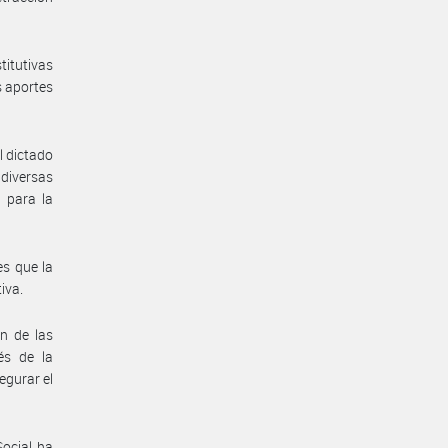
titutivas
s aportes
l dictado
diversas
 para la
es que la
iva.
ón de las
és de la
egurar el
Social ha