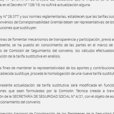
a en el Decreto N° 128/19, no sufrirá actualización alguna.
ey N° 26.377 y sus normas reglamentarias, establecen que las tarifas sus
onvenios de Corresponsabilidad Gremial deben ser representativas de lo
buciones que sustituyen.
iras de fomentar mecanismos de transparencia y participación, previo a
resente, se ha puesto en conocimiento de las partes en el marco de 
es de Comisión de Seguimiento del convenio, los cálculos efectuados
ción de la tarifa sustitutiva en análisis.
s fines de mantener la representatividad de los aportes y contribucion
stablecida sustituye, procede la homologación de una nueva tarifa sustitut
resente actualización de tarifa sustitutiva será modificada en funci
iones que sean formuladas por la Comisión Técnica creada a trav
ón de la SECRETARÍA DE SEGURIDAD SOCIAL N° 4/21, con el objeto de as
cionamiento del convenio.
irección Nacional de Coordinación de los Regímenes de la Seguridad 