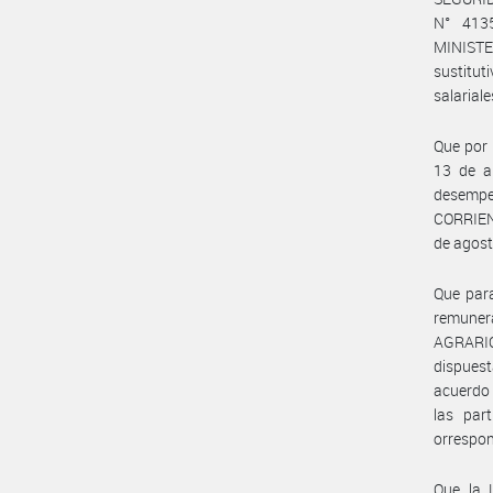
N° 413
MINISTE
sustitut
salarial
Que por
13 de a
desempe
CORRIENT
de agost
Que para
remuner
AGRARIO
dispuest
acuerdo 
las par
orrespon
Que la L