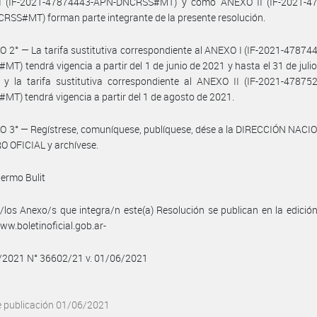
 (IF-2021-47874443-APN-DNCRSS#MT) y como ANEXO II (IF-2021-4
SS#MT) forman parte integrante de la presente resolución.
 2° — La tarifa sustitutiva correspondiente al ANEXO I (IF-2021-4787
T) tendrá vigencia a partir del 1 de junio de 2021 y hasta el 31 de juli
e y la tarifa sustitutiva correspondiente al ANEXO II (IF-2021-4787
T) tendrá vigencia a partir del 1 de agosto de 2021.
 3° — Regístrese, comuníquese, publíquese, dése a la DIRECCIÓN NACI
 OFICIAL y archívese.
lermo Bulit
/los Anexo/s que integra/n este(a) Resolución se publican en la edició
w.boletinoficial.gob.ar-
6/2021 N° 36602/21 v. 01/06/2021
e publicación 01/06/2021