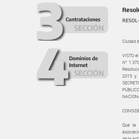
Resol
RESOL
Ciudad 
VISTO el
N° 1.37
Resoluc
2015 y 
SECRET
PÚBLICOS
NACIONA
CONSID
Que la 
asociaci
de la ac