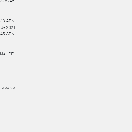
7875245-
4443-APN-
o de 2021
5245-APN-
ONAL DEL
n web del