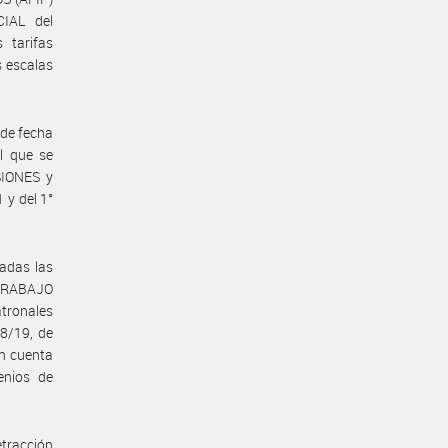
IAL del
 tarifas
s escalas
de fecha
l que se
SIONES y
 y del 1°
radas las
 TRABAJO
tronales
28/19, de
en cuenta
enios de
tracción