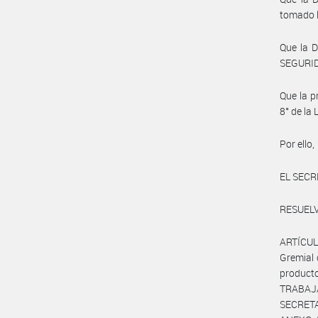
tomado l
Que la 
SEGURIDA
Que la p
8° de la
Por ello,
EL SECR
RESUELV
ARTÍCULO
Gremial 
product
TRABAJA
SECRETA