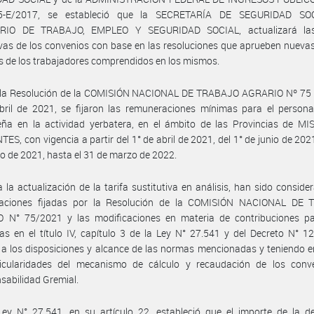
5-E/2017, se estableció que la SECRETARÍA DE SEGURIDAD SOC
RIO DE TRABAJO, EMPLEO Y SEGURIDAD SOCIAL, actualizará las
ivas de los convenios con base en las resoluciones que aprueben nueva
es de los trabajadores comprendidos en los mismos.
 la Resolución de la COMISIÓN NACIONAL DE TRABAJO AGRARIO Nº 75 
bril de 2021, se fijaron las remuneraciones mínimas para el persona
ña en la actividad yerbatera, en el ámbito de las Provincias de MI
ES, con vigencia a partir del 1° de abril de 2021, del 1° de junio de 2021
o de 2021, hasta el 31 de marzo de 2022.
 la actualización de la tarifa sustitutiva en análisis, han sido conside
aciones fijadas por la Resolución de la COMISIÓN NACIONAL DE
 N° 75/2021 y las modificaciones en materia de contribuciones pa
as en el título IV, capítulo 3 de la Ley N° 27.541 y del Decreto N° 1
a los disposiciones y alcance de las normas mencionadas y teniendo 
ticularidades del mecanismo de cálculo y recaudación de los conv
sabilidad Gremial.
ey N° 27.541, en su artículo 22, estableció que el importe de la de