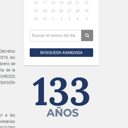
16
17
18
19
20
21
22
23
24
25
26
27
28
29
30
31
1
2
3
4
5
Decretos
BÚSQUEDA AVANZADA
019, las
brero de
ta de la
NGRESOS
 COMISIÓN
on a las
presarias
 REGISTRO