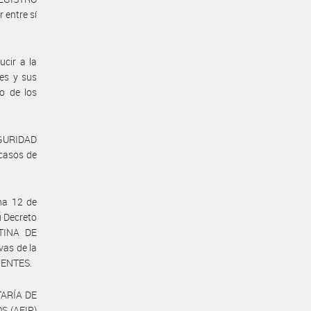
entre sí
ucir a la
res y sus
to de los
EGURIDAD
casos de
ha 12 de
u Decreto
NTINA DE
as de la
RIENTES.
ETARÍA DE
S (AFIP)