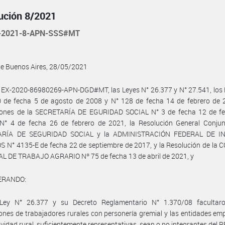
ución 8/2021
-2021-8-APN-SSS#MT
de Buenos Aires, 28/05/2021
 EX-2020-86980269-APN-DGD#MT, las Leyes N° 26.377 y N° 27.541, los 
0 de fecha 5 de agosto de 2008 y N° 128 de fecha 14 de febrero de 2
iones de la SECRETARÍA DE EGURIDAD SOCIAL N° 3 de fecha 12 de fe
N° 4 de fecha 26 de febrero de 2021, la Resolución General Conjun
ARÍA DE SEGURIDAD SOCIAL y la ADMINISTRACIÓN FEDERAL DE I
 N° 4135-E de fecha 22 de septiembre de 2017, y la Resolución de la
L DE TRABAJO AGRARIO Nº 75 de fecha 13 de abril de 2021, y
ERANDO:
Ley N° 26.377 y su Decreto Reglamentario N° 1.370/08 facultar
ones de trabajadores rurales con personería gremial y las entidades em
tividad rural, suficientemente representativas, sean o no integrantes del