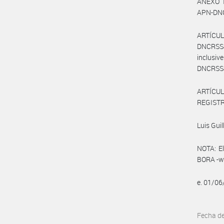
ANEXO I
APN-DNCR
ARTÍCULO
DNCRSS#M
inclusiv
DNCRSS#M
ARTÍCULO
REGISTRO
Luis Guil
NOTA: El
BORA -ww
e. 01/0
Fecha d