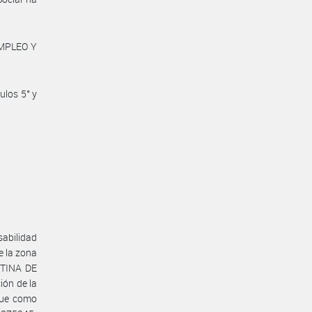
EMPLEO Y
ulos 5° y
sabilidad
e la zona
NTINA DE
ón de la
que como