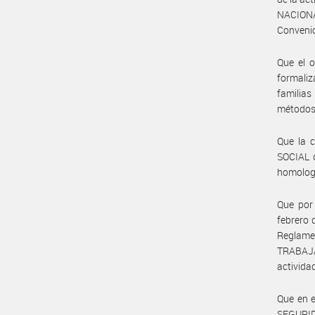
NACIONA
Convenio
Que el o
formaliz
familias
métodos 
Que la 
SOCIAL 
homologa
Que por
febrero 
Reglame
TRABAJA
activida
Que en e
SEGURID