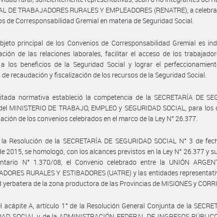
L DE TRABAJADORES RURALES Y EMPLEADORES (RENATRE), a celebrar 
s de Corresponsabilidad Gremial en materia de Seguridad Social.
bjeto principal de los Convenios de Corresponsabilidad Gremial es ind
ación de las relaciones laborales, facilitar el acceso de los trabajado
 a los beneficios de la Seguridad Social y lograr el perfeccionamien
de recaudación y fiscalización de los recursos de la Seguridad Social.
citada normativa estableció la competencia de la SECRETARÍA DE S
del MINISTERIO DE TRABAJO, EMPLEO y SEGURIDAD SOCIAL, para los 
ción de los convenios celebrados en el marco de la Ley N° 26.377.
 la Resolución de la SECRETARÍA DE SEGURIDAD SOCIAL N° 3 de fec
de 2015, se homologó, con los alcances previstos en la Ley N° 26.377 y s
ntario N° 1.370/08, el Convenio celebrado entre la UNIÓN ARGE
DORES RURALES Y ESTIBADORES (UATRE) y las entidades representativ
d yerbatera de la zona productora de las Provincias de MISIONES y COR
l acápite A, artículo 1° de la Resolución General Conjunta de la SECR
AD SOCIAL y de la ADMINISTRACIÓN FEDERAL DE INGRESOS PÚBLICO