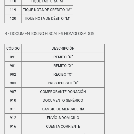
118
TIQUE FACTURA “M”
119
TIQUE NOTA DE CRÉDITO “M”
120
TIQUE NOTA DE DÉBITO “M”
B - DOCUMENTOS NO FISCALES HOMOLOGADOS
CÓDIGO
DESCRIPCIÓN
091
REMITO “R”
901
REMITO “X”
902
RECIBO “X”
903
PRESUPUESTO “X”
907
COMPROBANTE DONACIÓN
910
DOCUMENTO GENÉRICO
911
CAMBIO DE MERCADERÍA
912
ENVÍO A DOMICILIO
916
CUENTA CORRIENTE