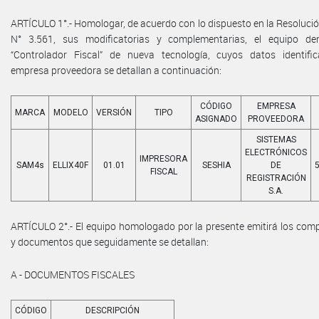
ARTÍCULO 1°.- Homologar, de acuerdo con lo dispuesto en la Resoluci
N° 3.561, sus modificatorias y complementarias, el equipo d
“Controlador Fiscal” de nueva tecnología, cuyos datos identific
empresa proveedora se detallan a continuación:
CÓDIGO
EMPRESA
MARCA
MODELO
VERSIÓN
TIPO
ASIGNADO
PROVEEDORA
SISTEMAS
ELECTRÓNICOS
IMPRESORA
SAM4s
ELLIX40F
01.01
SESHIA
DE
FISCAL
REGISTRACIÓN
S.A.
ARTÍCULO 2°.- El equipo homologado por la presente emitirá los com
y documentos que seguidamente se detallan:
A - DOCUMENTOS FISCALES
CÓDIGO
DESCRIPCIÓN