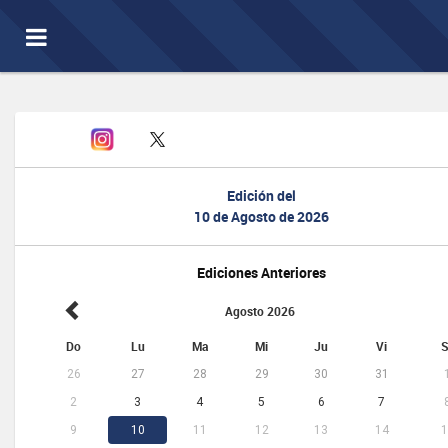
Toggle
navigation
Edición del
10 de Agosto de 2026
Ediciones Anteriores
Agosto 2026
Do
Lu
Ma
Mi
Ju
Vi
S
26
27
28
29
30
31
2
3
4
5
6
7
9
10
11
12
13
14
1