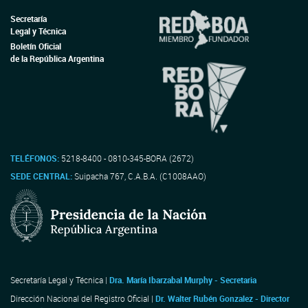
Secretaría
Legal y Técnica
Boletín Oficial
de la República Argentina
TELÉFONOS:
5218-8400 - 0810-345-BORA (2672)
SEDE CENTRAL:
Suipacha 767, C.A.B.A. (C1008AAO)
Secretaría Legal y Técnica |
Dra. María Ibarzabal Murphy - Secretaria
Dirección Nacional del Registro Oficial |
Dr. Walter Rubén Gonzalez - Director