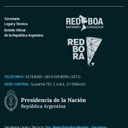
Secretaría
Legal y Técnica
Boletín Oficial
de la República Argentina
TELÉFONOS:
5218-8400 - 0810-345-BORA (2672)
SEDE CENTRAL:
Suipacha 767, C.A.B.A. (C1008AAO)
Secretaría Legal y Técnica |
Dra. María Ibarzabal Murphy - Secretaria