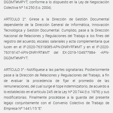
DGDMT#MPYT, conforme a lo dispuesto en la Ley de Negociación
Colectiva Nº 14.250 (t.o. 2004).
ARTÍCULO 2°. Gírese a la Dirección de Gestión Documental
dependiente de la Dirección General de Informática, Innovación
Tecnológica y Gestión Documental. Cumplido, pase a la Dirección
Nacional de Relaciones y Regulaciones del Trabajo a los fines del
registro del acuerdo, escalas salariales y acta complementaria que
lucen en el IF-2020-76319085-APN-DNRYRT#MT y en el IF-2020-
76319147-APN-DNRYRT#MT del EX-2019-104977984- -APN-
DGDMT#MPYT.
ARTÍCULO 3°.- Notifíquese a las partes signatarias. Posteriormente
pase a la Dirección de Relaciones y Regulaciones del Trabajo, a fin
de evaluar la procedencia de fijar el promedio de las
remuneraciones, del cual surge el tope indemnizatorio, de acuerdo a
lo establecido en el artículo 245 de la Ley Nº 20.744 (t.o. 1976) y sus
modificatorias. Finalmente procédase a la guarda del presente
legajo conjuntamente con el Convenio Colectivo de Trabajo de
Empresa Nº 1441/15 “E”.