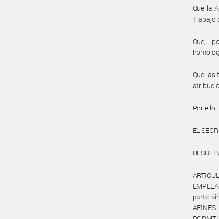
Que la A
Trabajo 
Que, po
homolog
Que las 
atribuc
Por ello,
EL SECR
RESUELV
ARTÍCUL
EMPLEAD
parte s
AFINES 
DGDMT#M