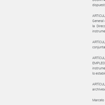
dispuesto
ARTICULO
General 
la Direc
instrum
ARTÍCULO
conjunta
ARTÍCUL
EMPLEO 
instrume
lo establ
ARTÍCULO
archíves
Marcelo 