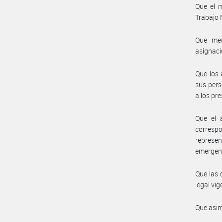
Que el 
Trabajo 
Que med
asignaci
Que los 
sus pers
a los pr
Que el 
corresp
represe
emergent
Que las 
legal vig
Que asim