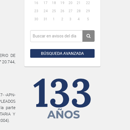
16
17
18
19
20
21
22
23
24
25
26
27
28
29
30
31
1
2
3
4
5
BÚSQUEDA AVANZADA
TERIO DE
° 20.744,
7- -APN-
MPLEADOS
la parte
TARIA Y
2004).