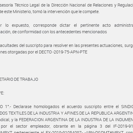
sesoría Técnico Legal de la Dirección Nacional de Relaciones y Regulac
de este Ministerio, tomó la intervención que le compete.
r lo expuesto, corresponde dictar el pertinente acto administr
ación, de conformidad con los antecedentes mencionados
facultades del suscripto para resolver en las presentes actuaciones, surg
iones otorgadas por el DECTO -2019-75-APN-PTE
ETARIO DE TRABAJO
E:
O 1°.- Declarase homologados el acuerdo suscripto entre el SIND
OS TEXTILES DE LA INDUSTRIA Y AFINES DE LA REPUBLICA ARGENTINA
indical, y la FEDERACION ARGENTINA DE LA INDUSTRIA DE LA INDUME
por el sector empleador, obrante en la página 3 del IF-2019-9
PYT perteneciente al EX-2019-91054097- -APN-DGDMT#MPYT, con