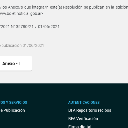
/los Anexo/s que integra/n este(a) Resolución se publican en la edició
w.boletinoficial.gob.ar-
6/2021 N° 35780/21 v. 01/06/2021
e publicación 01/06/2021
Anexo - 1
OS Y SERVICIOS
AUTENTICACIONES
de Publicación
BFA Repositorio recibos
BFA Verificación
Firma digital