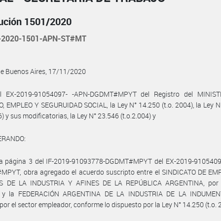
ución 1501/2020
-2020-1501-APN-ST#MT
de Buenos Aires, 17/11/2020
l EX-2019-91054097- -APN-DGDMT#MPYT del Registro del MINIS
 EMPLEO Y SEGURUIDAD SOCIAL, la Ley N° 14.250 (t.o. 2004), la Ley N
6) y sus modificatorias, la Ley N° 23.546 (t.o.2.004) y
ERANDO:
la página 3 del IF-2019-91093778-DGDMT#MPYT del EX-2019-9105409
PYT, obra agregado el acuerdo suscripto entre el SINDICATO DE E
S DE LA INDUSTRIA Y AFINES DE LA REPÚBLICA ARGENTINA, por 
al, y la FEDERACIÓN ARGENTINA DE LA INDUSTRIA DE LA INDUMEN
por el sector empleador, conforme lo dispuesto por la Ley N° 14.250 (t.o. 