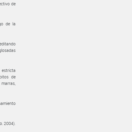
ctivo de
go de la
reditando
 glosadas
estricta
bitos de
 marras,
enamiento
o. 2004).