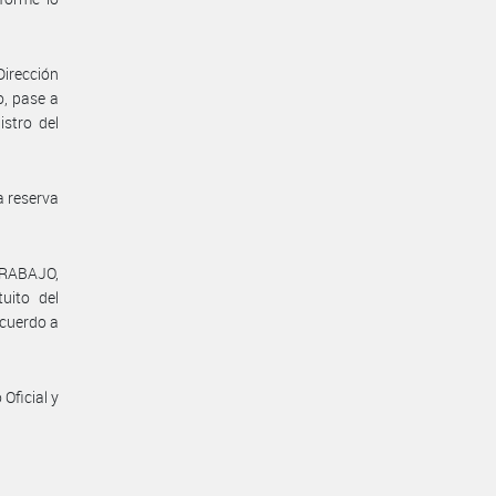
Dirección
o, pase a
istro del
a reserva
TRABAJO,
uito del
acuerdo a
Oficial y