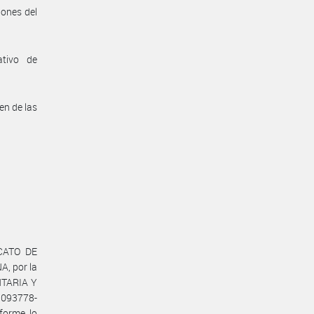
iones del
ativo de
en de las
ICATO DE
, por la
NTARIA Y
1093778-
forme lo