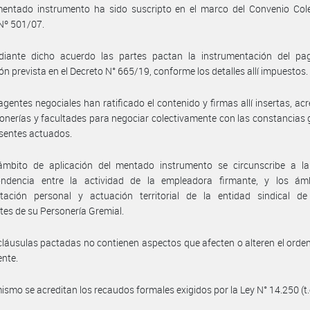
mentado instrumento ha sido suscripto en el marco del Convenio Cole
Nº 501/07.
iante dicho acuerdo las partes pactan la instrumentación del pa
ón prevista en el Decreto N° 665/19, conforme los detalles allí impuestos.
agentes negociales han ratificado el contenido y firmas allí insertas, ac
onerías y facultades para negociar colectivamente con las constancias
esentes actuados.
ámbito de aplicación del mentado instrumento se circunscribe a la 
ondencia entre la actividad de la empleadora firmante, y los ám
ntación personal y actuación territorial de la entidad sindical de
es de su Personería Gremial.
cláusulas pactadas no contienen aspectos que afecten o alteren el ord
ente.
ismo se acreditan los recaudos formales exigidos por la Ley N° 14.250 (t.