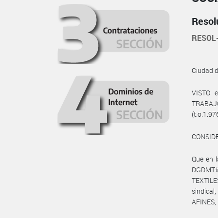
Resol
RESOL
Ciudad 
VISTO e
TRABAJO,
(t.o.1.97
CONSID
Que en 
DGDMT#M
TEXTILE
sindic
AFINES, 