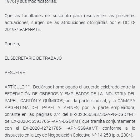
1976) y sus modificatorias.
Que las facultades del suscripto para resolver en las presentes
actuaciones, surgen de las atribuciones otorgadas por el DCTO-
2019-75-APN-PTE.
Por ello,
EL SECRETARIO DE TRABAJO
RESUELVE:
ARTÍCULO 1°.- Declárase homologado el acuerdo celebrado entre la
FEDERACIÓN DE OBREROS Y EMPLEADOS DE LA INDUSTRIA DEL
PAPEL, CARTÓN Y QUÍMICOS, por la parte sindical, y la CÁMARA
ARGENTINA DEL PAPEL Y AFINES, por la parte empleadora,
obrante en las páginas 2/4 del IF-2020-56593736-APN-DGD#MT
del EX-2020-56593765- -APN-DGD#MT, que tramita conjuntamente
con el EX-2020-42721785- -APN-SSGA#MT, conforme a lo
dispuesto en la Ley de Negociación Colectiva Nº 14.250 (p.o. 2004).