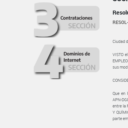
Resol
RESOL
Ciudad 
VISTO e
EMPLEO Y
sus modif
CONSID
Que en 
APN-DGD
entre l
Y QUÍMIC
parte em