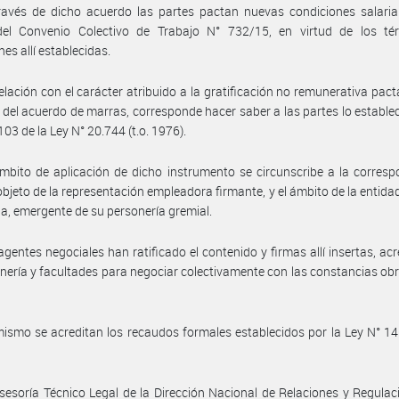
avés de dicho acuerdo las partes pactan nuevas condiciones salarial
el Convenio Colectivo de Trabajo N° 732/15, en virtud de los té
es allí establecidas.
elación con el carácter atribuido a la gratificación no remunerativa pact
 del acuerdo de marras, corresponde hacer saber a las partes lo establec
103 de la Ley N° 20.744 (t.o. 1976).
mbito de aplicación de dicho instrumento se circunscribe a la corres
 objeto de la representación empleadora firmante, y el ámbito de la entidad
ia, emergente de su personería gremial.
agentes negociales han ratificado el contenido y firmas allí insertas, ac
nería y facultades para negociar colectivamente con las constancias ob
ismo se acreditan los recaudos formales establecidos por la Ley N° 14.
sesoría Técnico Legal de la Dirección Nacional de Relaciones y Regulac