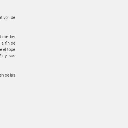
ativo de
irán las
 a fin de
e el tope
6) y sus
en de las