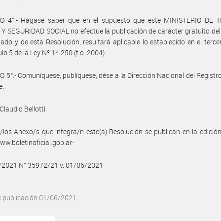
O 4°.- Hágase saber que en el supuesto que este MINISTERIO DE 
 SEGURIDAD SOCIAL no efectúe la publicación de carácter gratuito de
do y de esta Resolución, resultará aplicable lo establecido en el terce
ulo 5 de la Ley Nº 14.250 (t.o. 2004).
 5°.- Comuníquese, publíquese, dése a la Dirección Nacional del Registro 
e.
Claudio Bellotti
/los Anexo/s que integra/n este(a) Resolución se publican en la edició
w.boletinoficial.gob.ar-
6/2021 N° 35972/21 v. 01/06/2021
e publicación 01/06/2021