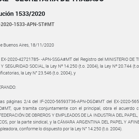
ución 1533/2020
-2020-1533-APN-ST#MT
de Buenos Aires, 18/11/2020
l EX-2020-42721785- -APN-SSGA#MT del Registro del MINISTERIO DE 
 SEGURIDAD SOCIAL, la Ley Nº 14.250 (t.o. 2004), la Ley Nº 20.744 (t.o
icatorias, la Ley N° 23.546 (t.o. 2004), y
ERANDO:
las páginas 2/4 del IF-2020-56593736-APN-DGD#MT del EX-2020-565
#MT, que tramita conjuntamente con el principal, obra el acuerdo c
a FEDERACIÓN DE OBREROS Y EMPLEADOS DE LA INDUSTRIA DEL PAPEL
OS, por la parte sindical, y la CÁMARA ARGENTINA DEL PAPEL Y AFINES
pleadora, conforme lo dispuesto por la Ley N° 14.250 (t.o. 2004).