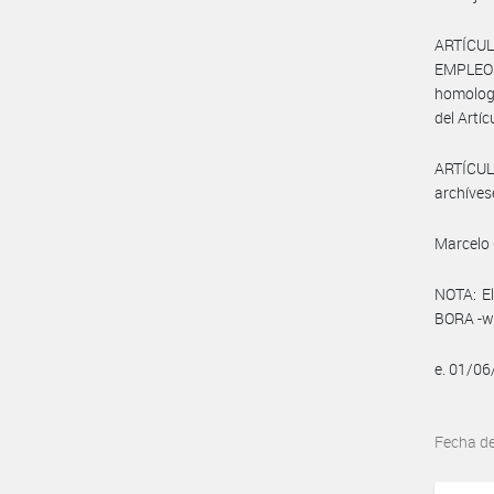
ARTÍCUL
EMPLEO Y
homologa
del Artíc
ARTÍCULO
archíves
Marcelo 
NOTA: El
BORA -ww
e. 01/0
Fecha d