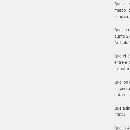
Que a tr
marco d
condicion
Que en r
punto 2)
Artículo 
Que el á
entre el
signatar
Que los 
su perso
autos.
Que asim
2004).
Que la A