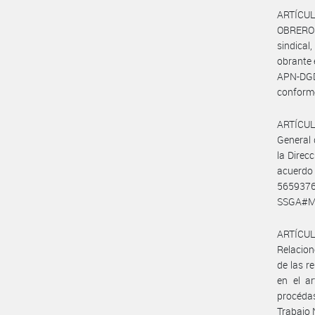
ARTÍCUL
OBREROS
sindica
obrante
APN-DGD
conforme
ARTÍCULO
General 
la Direc
acuerdo
5659376
SSGA#M
ARTÍCULO
Relacion
de las r
en el ar
procédas
Trabajo 