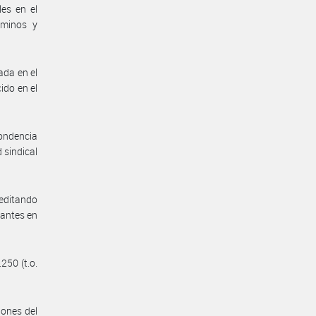
es en el
rminos y
ada en el
ido en el
pondencia
 sindical
reditando
rantes en
250 (t.o.
iones del