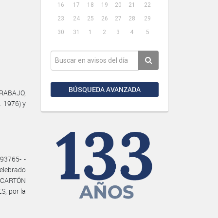
16
17
18
19
20
21
22
23
24
25
26
27
28
29
30
31
1
2
3
4
5
BÚSQUEDA AVANZADA
TRABAJO,
. 1976) y
93765- -
elebrado
, CARTÓN
, por la