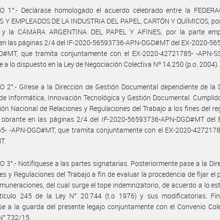
O 1°.- Declárase homologado el acuerdo celebrado entre la FEDER
 Y EMPLEADOS DE LA INDUSTRIA DEL PAPEL, CARTÓN Y QUÍMICOS, por 
l, y la CÁMARA ARGENTINA DEL PAPEL Y AFINES, por la parte emp
 en las páginas 2/4 del IF-2020-56593736-APN-DGD#MT del EX-2020-565
#MT, que tramita conjuntamente con el EX-2020-42721785- -APN-
 a lo dispuesto en la Ley de Negociación Colectiva Nº 14.250 (p.o. 2004).
 2°.- Gírese a la Dirección de Gestión Documental dependiente de la 
de Informática, Innovación Tecnológica y Gestión Documental. Cumplid
ción Nacional de Relaciones y Regulaciones del Trabajo a los fines del reg
 obrante en las páginas 2/4 del IF-2020-56593736-APN-DGD#MT del 
5- -APN-DGD#MT, que tramita conjuntamente con el EX-2020-4272178
T.
 3°.- Notifíquese a las partes signatarias. Posteriormente pase a la Dir
es y Regulaciones del Trabajo a fin de evaluar la procedencia de fijar el
emuneraciones, del cual surge el tope indemnizatorio, de acuerdo a lo es
tículo 245 de la Ley N° 20.744 (t.o 1976) y sus modificatorias. Fin
e a la guarda del presente legajo conjuntamente con el Convenio Col
N° 732/15.