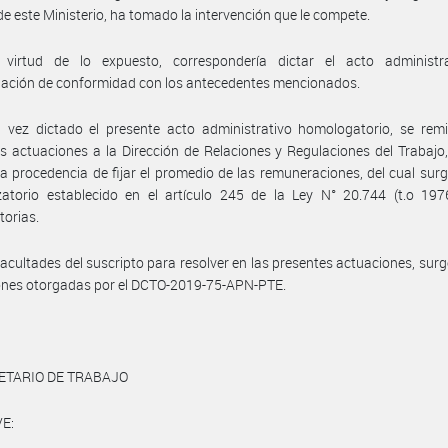
de este Ministerio, ha tomado la intervención que le compete.
virtud de lo expuesto, correspondería dictar el acto administr
ación de conformidad con los antecedentes mencionados.
vez dictado el presente acto administrativo homologatorio, se remit
s actuaciones a la Dirección de Relaciones y Regulaciones del Trabajo,
la procedencia de fijar el promedio de las remuneraciones, del cual surg
zatorio establecido en el artículo 245 de la Ley N° 20.744 (t.o 197
torias.
facultades del suscripto para resolver en las presentes actuaciones, surg
ones otorgadas por el DCTO-2019-75-APN-PTE.
ETARIO DE TRABAJO
E: