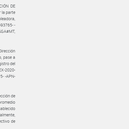
ACIÓN DE
la parte
leadora,
93765- -
SSGA#MT,
Dirección
o, pase a
istro del
EX-2020-
5- -APN-
ección de
 promedio
tablecido
almente,
ectivo de