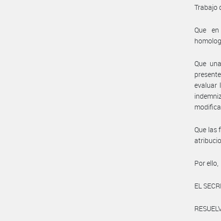
Trabajo 
Que en 
homolog
Que una 
presente
evaluar 
indemni
modifica
Que las 
atribuci
Por ello,
EL SECR
RESUELV