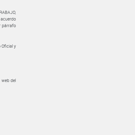
TRABAJO,
l acuerdo
r párrafo
Oficial y
n web del