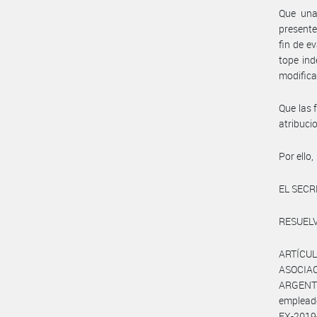
Que una 
presente
fin de e
tope ind
modifica
Que las 
atribuc
Por ello,
EL SECR
RESUELV
ARTÍCULO
ASOCIA
ARGENTI
emplead
EX-201