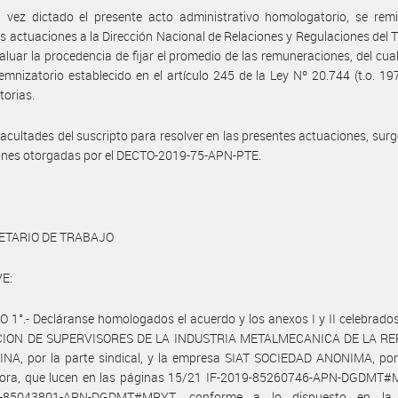
vez dictado el presente acto administrativo homologatorio, se remit
s actuaciones a la Dirección Nacional de Relaciones y Regulaciones del T
valuar la procedencia de fijar el promedio de las remuneraciones, del cual
emnizatorio establecido en el artículo 245 de la Ley Nº 20.744 (t.o. 19
torias.
facultades del suscripto para resolver en las presentes actuaciones, surg
iones otorgadas por el DECTO-2019-75-APN-PTE.
ETARIO DE TRABAJO
E:
 1°.- Decláranse homologados el acuerdo y los anexos I y II celebrados
CION DE SUPERVISORES DE LA INDUSTRIA METALMECANICA DE LA RE
NA, por la parte sindical, y la empresa SIAT SOCIEDAD ANONIMA, por 
ora, que lucen en las páginas 15/21 IF-2019-85260746-APN-DGDMT#
9-85043801-APN-DGDMT#MPYT, conforme a lo dispuesto en la