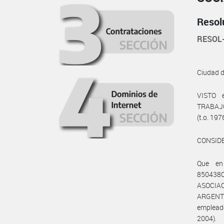
Resol
RESOL
Ciudad 
VISTO 
TRABAJO
(t.o. 197
CONSID
Que en
8504380
ASOCIA
ARGENTI
empleado
2004).