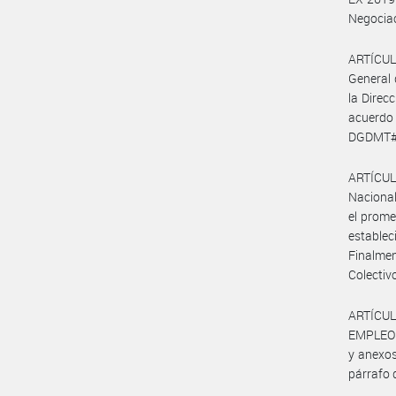
Negociac
ARTÍCULO
General 
la Direc
acuerdo
DGDMT#
ARTÍCULO
Nacional
el prome
establec
Finalmen
Colectiv
ARTÍCUL
EMPLEO Y
y anexos
párrafo d