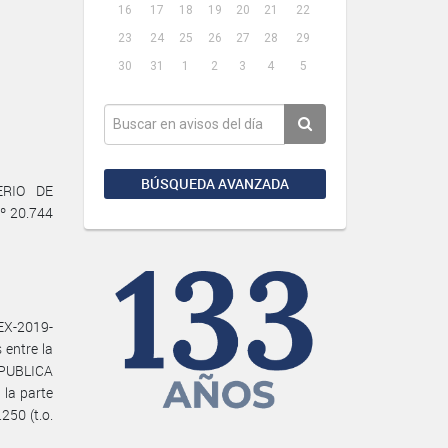
16
17
18
19
20
21
22
23
24
25
26
27
28
29
30
31
1
2
3
4
5
BÚSQUEDA AVANZADA
ERIO DE
º 20.744
X-2019-
entre la
PUBLICA
la parte
250 (t.o.