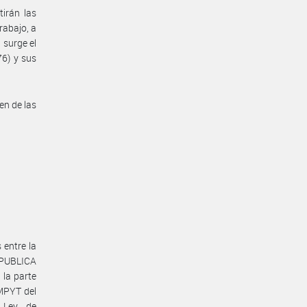
irán las
rabajo, a
 surge el
76) y sus
en de las
 entre la
PUBLICA
la parte
MPYT del
 Ley de