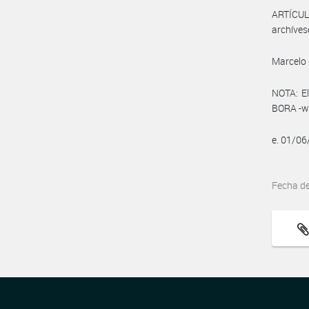
ARTÍCULO
archíves
Marcelo 
NOTA: El
BORA -ww
e. 01/0
Fecha d