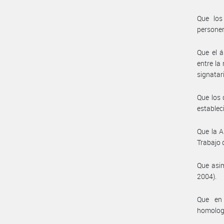
Que los
personer
Que el á
entre la
signatar
Que los 
estableci
Que la A
Trabajo 
Que asim
2004).
Que en 
homolog