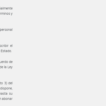
ialmente
érminos y
personal
ribir el
e Estado.
cuerdo de
de la Ley
to 3) del
 dispone,
hasta su
an abonar