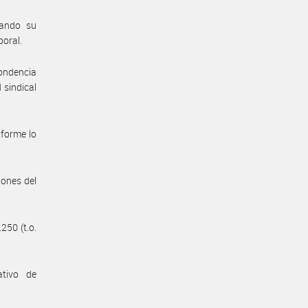
tando su
boral.
pondencia
 sindical
nforme lo
iones del
250 (t.o.
ativo de