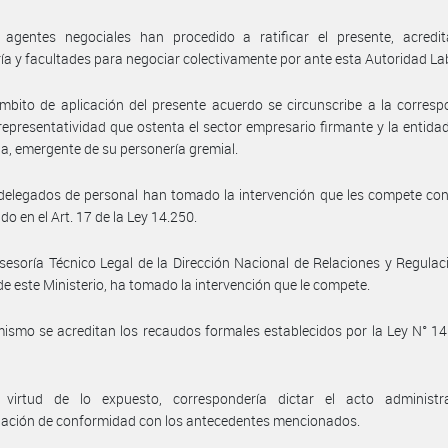
 agentes negociales han procedido a ratificar el presente, acredi
ía y facultades para negociar colectivamente por ante esta Autoridad La
mbito de aplicación del presente acuerdo se circunscribe a la corres
 representatividad que ostenta el sector empresario firmante y la entidad
ia, emergente de su personería gremial.
delegados de personal han tomado la intervención que les compete co
do en el Art. 17 de la Ley 14.250.
sesoría Técnico Legal de la Dirección Nacional de Relaciones y Regulac
de este Ministerio, ha tomado la intervención que le compete.
ismo se acreditan los recaudos formales establecidos por la Ley N° 14.
virtud de lo expuesto, correspondería dictar el acto administr
ación de conformidad con los antecedentes mencionados.