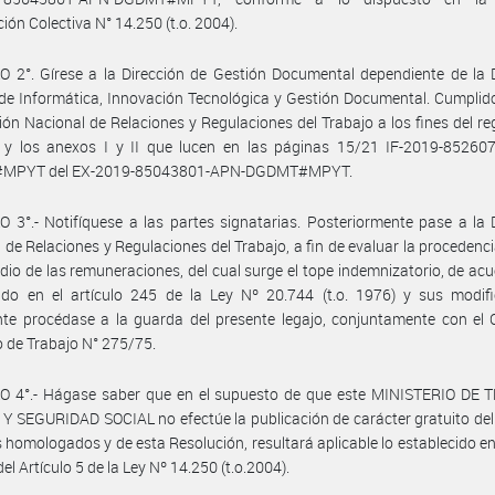
ión Colectiva N° 14.250 (t.o. 2004).
 2°. Gírese a la Dirección de Gestión Documental dependiente de la 
de Informática, Innovación Tecnológica y Gestión Documental. Cumplid
ción Nacional de Relaciones y Regulaciones del Trabajo a los fines del reg
 y los anexos I y II que lucen en las páginas 15/21 IF-2019-85260
MPYT del EX-2019-85043801-APN-DGDMT#MPYT.
 3°.- Notifíquese a las partes signatarias. Posteriormente pase a la 
 de Relaciones y Regulaciones del Trabajo, a fin de evaluar la procedencia
dio de las remuneraciones, del cual surge el tope indemnizatorio, de acu
ido en el artículo 245 de la Ley Nº 20.744 (t.o. 1976) y sus modifi
te procédase a la guarda del presente legajo, conjuntamente con el 
o de Trabajo N° 275/75.
O 4°.- Hágase saber que en el supuesto de que este MINISTERIO DE 
 SEGURIDAD SOCIAL no efectúe la publicación de carácter gratuito de
 homologados y de esta Resolución, resultará aplicable lo establecido en 
el Artículo 5 de la Ley Nº 14.250 (t.o.2004).