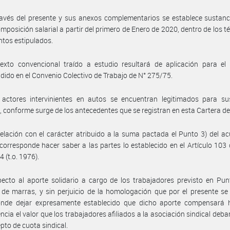
avés del presente y sus anexos complementarios se establece sustanc
mposición salarial a partir del primero de Enero de 2020, dentro de los t
ntos estipulados.
exto convencional traído a estudio resultará de aplicación para el 
ido en el Convenio Colectivo de Trabajo de N° 275/75.
actores intervinientes en autos se encuentran legitimados para susc
, conforme surge de los antecedentes que se registran en esta Cartera d
elación con el carácter atribuido a la suma pactada el Punto 3) del a
corresponde hacer saber a las partes lo establecido en el Artículo 103 
 (t.o. 1976).
ecto al aporte solidario a cargo de los trabajadores previsto en Pun
de marras, y sin perjuicio de la homologación que por el presente se
onde dejar expresamente establecido que dicho aporte compensará 
ncia el valor que los trabajadores afiliados a la asociación sindical deb
pto de cuota sindical.