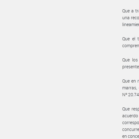
Que a tr
una reco
lineamie
Que el t
comprend
Que los 
presente
Que en r
marras, 
Nº 20.744
Que resp
acuerdo 
corresp
concurre
en conce