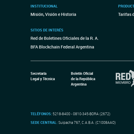
INSTITUCIONAL
PRODUCT
Misión, Visión e Historia
Tarifas 
SITIOS DE INTERÉS
Red de Boletines Oficiales de la R. A.
BFA Blockchain Federal Argentina
Secretaría
Boletín Oficial
Legal y Técnica
de la República
Argentina
TELÉFONOS:
5218-8400 - 0810-345-BORA (2672)
SEDE CENTRAL:
Suipacha 767, C.A.B.A. (C1008AAO)