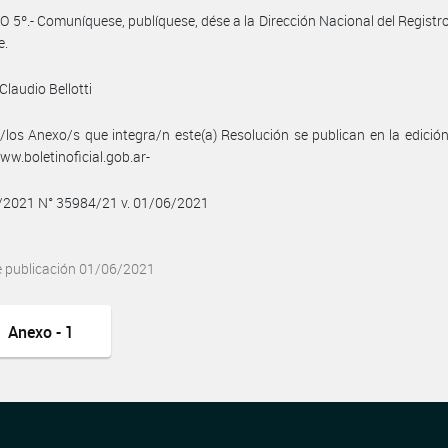
 5º.- Comuníquese, publíquese, dése a la Dirección Nacional del Registro 
e.
Claudio Bellotti
/los Anexo/s que integra/n este(a) Resolución se publican en la edició
w.boletinoficial.gob.ar-
6/2021 N° 35984/21 v. 01/06/2021
e publicación 01/06/2021
Anexo - 1