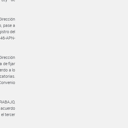
Dirección
o, pase a
istro del
746-APN-
Dirección
 de fijar
erdo a lo
catorias.
Convenio
TRABAJO,
l acuerdo
el tercer