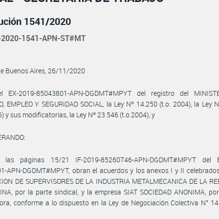
ución 1541/2020
-2020-1541-APN-ST#MT
de Buenos Aires, 26/11/2020
el EX-2019-85043801-APN-DGDMT#MPYT del registro del MINIST
, EMPLEO Y SEGURIDAD SOCIAL, la Ley Nº 14.250 (t.o. 2004), la Ley N
6) y sus modificatorias, la Ley Nº 23.546 (t.o.2004), y
ERANDO:
 las páginas 15/21 IF-2019-85260746-APN-DGDMT#MPYT del E
1-APN-DGDMT#MPYT, obran el acuerdos y los anexos I y II celebrados 
CION DE SUPERVISORES DE LA INDUSTRIA METALMECANICA DE LA RE
NA, por la parte sindical, y la empresa SIAT SOCIEDAD ANONIMA, por 
ra, conforme a lo dispuesto en la Ley de Negociación Colectiva N° 14.