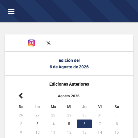
Toggle
navigation
Edición del
6 de Agosto de 2026
Ediciones Anteriores
Agosto 2026
Do
Lu
Ma
Mi
Ju
Vi
Sa
26
27
28
29
30
31
1
2
3
4
5
6
7
8
9
10
11
12
13
14
15