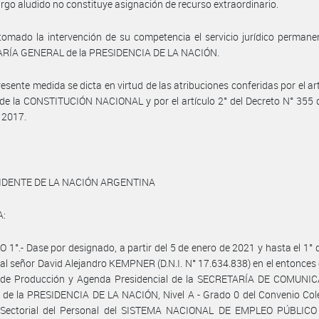
argo aludido no constituye asignación de recurso extraordinario.
omado la intervención de su competencia el servicio jurídico permane
RÍA GENERAL de la PRESIDENCIA DE LA NACIÓN.
resente medida se dicta en virtud de las atribuciones conferidas por el art
 de la CONSTITUCIÓN NACIONAL y por el artículo 2° del Decreto N° 355 
 2017.
IDENTE DE LA NACIÓN ARGENTINA
A:
 1°.- Dase por designado, a partir del 5 de enero de 2021 y hasta el 1°
al señor David Alejandro KEMPNER (D.N.I. N° 17.634.838) en el entonces
r de Producción y Agenda Presidencial de la SECRETARÍA DE COMUNI
de la PRESIDENCIA DE LA NACIÓN, Nivel A - Grado 0 del Convenio Cole
 Sectorial del Personal del SISTEMA NACIONAL DE EMPLEO PÚBLICO 