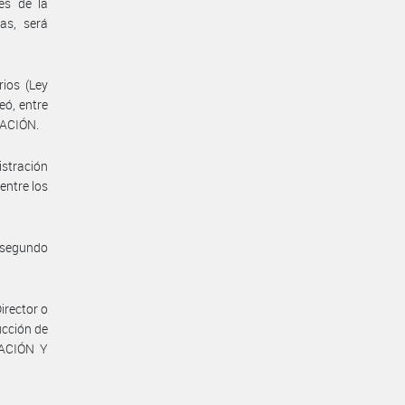
es de la
as, será
rios (Ley
eó, entre
NACIÓN.
istración
entre los
y segundo
irector o
ucción de
CACIÓN Y