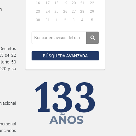
16
17
18
19
20
21
22
n
23
24
25
26
27
28
29
30
31
1
2
3
4
5
Decretos
55 del 22
BÚSQUEDA AVANZADA
torio, 50
2020 y su
 Nacional
 personal
anciados