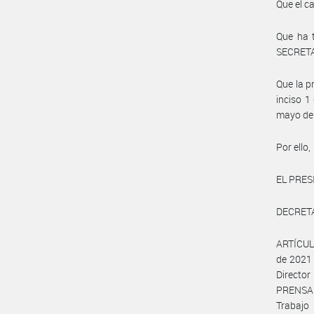
Que el c
Que ha t
SECRETA
Que la p
inciso 1
mayo de
Por ello,
EL PRES
DECRET
ARTÍCULO
de 2021 
Directo
PRENSA 
Trabajo