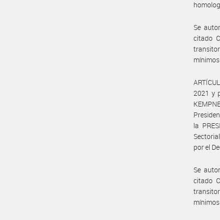
homologa
Se autor
citado C
transito
mínimos 
ARTÍCULO
2021 y p
KEMPNER
Preside
la PRES
Sectori
por el D
Se autor
citado C
transito
mínimos 