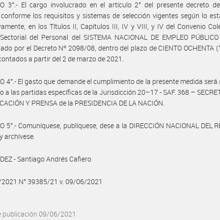
 3°.- El cargo involucrado en el artículo 2° del presente decreto d
 conforme los requisitos y sistemas de selección vigentes según lo est
vamente, en los Títulos II, Capítulos III, IV y VIII, y IV del Convenio Col
 Sectorial del Personal del SISTEMA NACIONAL DE EMPLEO PÚBLICO 
do por el Decreto Nº 2098/08, dentro del plazo de CIENTO OCHENTA (1
 contados a partir del 2 de marzo de 2021.
 4°.- El gasto que demande el cumplimiento de la presente medida será
o a las partidas específicas de la Jurisdicción 20–17 - SAF. 368 – SECR
ACIÓN Y PRENSA de la PRESIDENCIA DE LA NACIÓN.
O 5°.- Comuníquese, publíquese, dese a la DIRECCIÓN NACIONAL DEL 
y archívese.
EZ - Santiago Andrés Cafiero
6/2021 N° 39385/21 v. 09/06/2021
e publicación 09/06/2021