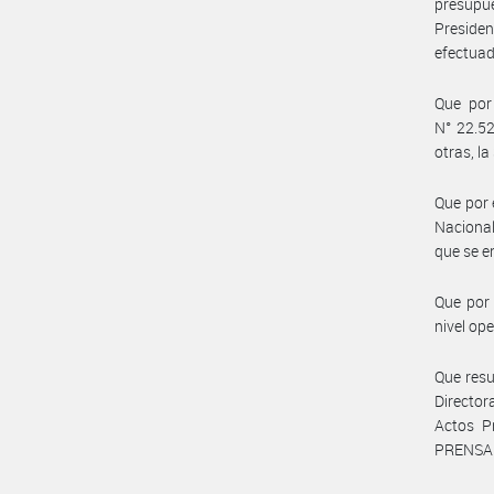
presupu
Preside
efectuad
Que por 
N° 22.52
otras, 
Que por 
Nacional
que se e
Que por 
nivel ope
Que resu
Director
Actos P
PRENSA 