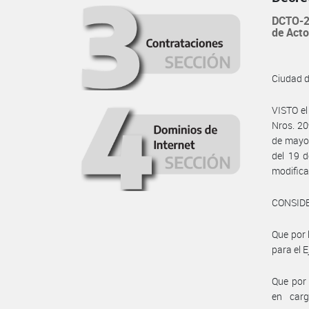
DCTO-2
de Acto
Ciudad 
VISTO el
Nros. 20
de mayo 
del 19 d
modifica
CONSID
Que por 
para el E
Que por 
en carg