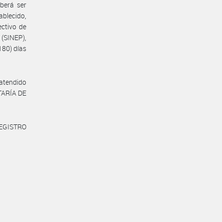
eberá ser
ablecido,
ectivo de
(SINEP),
80) días
 atendido
ETARÍA DE
REGISTRO