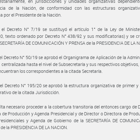
estariamente, en jurisdicciones y unidades organizativas dependient
ncia de la Nación, de conformidad con las estructuras organizativ
a por el Presidente de la Nación.
el Decreto N° 7/19 se sustituyó el artículo 1° de la Ley de Ministe
0, texto ordenado por Decreto N° 438/92 y sus modificatorias) y se cr
la SECRETARÍA DE COMUNICACIÓN Y PRENSA de la PRESIDENCIA DE LA 
el Decreto N° 50/19 se aprobó el Organigrama de Aplicación de la Admin
 centralizada hasta el nivel de Subsecretaría y sus respectivos objetivos, 
ncuentran los correspondientes a la citada Secretaría.
el Decreto N° 195/20 se aprobó la estructura organizativa de primer 
rativo de la citada Jurisdicción.
lta necesario proceder a la cobertura transitoria del entonces cargo de D
a de Producción y Agenda Presidencial y de Director o Directora de Prod
residenciales y Agenda de Gobierno de la SECRETARÍA DE COMUNI
de la PRESIDENCIA DE LA NACION.