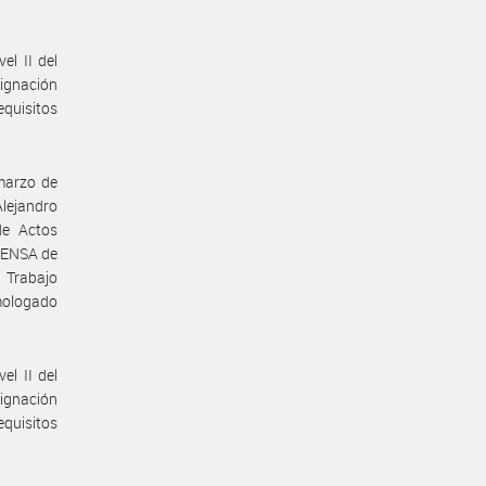
el II del
ignación
equisitos
 marzo de
Alejandro
de Actos
RENSA de
 Trabajo
mologado
el II del
ignación
equisitos