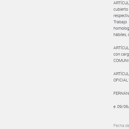
ARTÍCULO
cubierto
respecti
Trabajo
homologa
hábiles,
ARTÍCULO
con carg
COMUNIC
ARTÍCUL
OFICIAL 
FERNÁND
e. 09/0
Fecha d