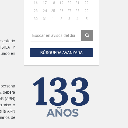
16
17
18
19
20
21
22
23
24
25
26
27
28
29
30
31
1
2
3
4
5
mentario
ÍSICA Y
BÚSQUEDA AVANZADA
tuado en
a persona
a, deberá
AR (ARN)
Permiso o
de la ARN
uarios de