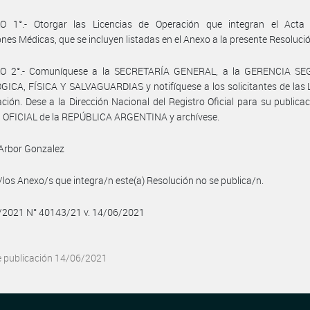
O 1°.- Otorgar las Licencias de Operación que integran el Acta
ones Médicas, que se incluyen listadas en el Anexo a la presente Resoluci
O 2°.- Comuníquese a la SECRETARÍA GENERAL, a la GERENCIA S
ICA, FÍSICA Y SALVAGUARDIAS y notifíquese a los solicitantes de las 
ción. Dese a la Dirección Nacional del Registro Oficial para su publicac
 OFICIAL de la REPÚBLICA ARGENTINA y archívese.
Arbor Gonzalez
/los Anexo/s que integra/n este(a) Resolución no se publica/n.
6/2021 N° 40143/21 v. 14/06/2021
e publicación 14/06/2021