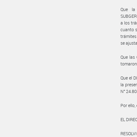
Que la
SUBGERE
a los tr
cuanto s
trámites
se ajust
Que la
tomaron 
Que el D
la prese
N° 24.80
Por ello,
EL DIRE
RESOLVI