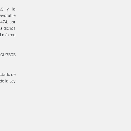
AS y la
avorable
 474, por
ra dichos
al mínimo
ECURSOS
ictado de
de la Ley