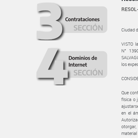
RESOL
Ciudad 
VISTO l
N° 139
SALVAGU
los expe
CONSID
Que conf
física o
ajustar
en el ám
Autoriza
otorgar,
material