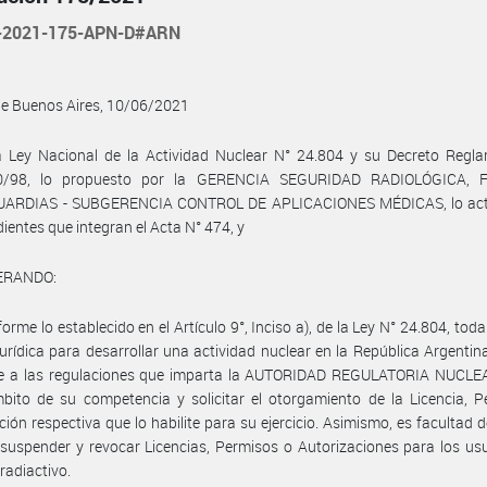
-2021-175-APN-D#ARN
de Buenos Aires, 10/06/2021
a Ley Nacional de la Actividad Nuclear N° 24.804 y su Decreto Regla
0/98, lo propuesto por la GERENCIA SEGURIDAD RADIOLÓGICA, F
ARDIAS - SUBGERENCIA CONTROL DE APLICACIONES MÉDICAS, lo ac
dientes que integran el Acta N° 474, y
ERANDO:
orme lo establecido en el Artículo 9°, Inciso a), de la Ley N° 24.804, tod
 jurídica para desarrollar una actividad nuclear en la República Argentin
se a las regulaciones que imparta la AUTORIDAD REGULATORIA NUCLE
bito de su competencia y solicitar el otorgamiento de la Licencia, 
ción respectiva que lo habilite para su ejercicio. Asimismo, es facultad 
 suspender y revocar Licencias, Permisos o Autorizaciones para los us
 radiactivo.