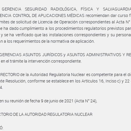
 GERENCIA SEGURIDAD RADIOLÓGICA, FÍSICA Y SALVAGUARDI
NCIA CONTROL DE APLICACIONES MÉDICAS recomiendan dar curso f
ámites de solicitud de Licencia de Operación correspondientes al Acta N°
e ha dado cumplimiento a los procedimientos regulatorios previstos pa
 y se ha verificado que las instalaciones correspondientes y su person
an a los requerimientos de la normativa de aplicación.
s GERENCIAS ASUNTOS JURÍDICOS y ASUNTOS ADMINISTRATIVOS Y R
en el trámite la intervención correspondiente.
IRECTORIO de la Autoridad Regulatoria Nuclear es competente para el d
nte Resolución, conforme se establece en los Artículos 16, Inciso c) y 22 
4.
 en su reunión de fecha 9 de junio de 2021 (Acta N° 24),
CTORIO DE LA AUTORIDAD REGULATORIA NUCLEAR
Ó: