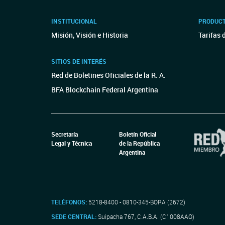
INSTITUCIONAL
PRODUCT
Misión, Visión e Historia
Tarifas 
SITIOS DE INTERÉS
Red de Boletines Oficiales de la R. A.
BFA Blockchain Federal Argentina
Secretaría
Boletín Oficial
Legal y Técnica
de la República
Argentina
TELÉFONOS:
5218-8400 - 0810-345-BORA (2672)
SEDE CENTRAL:
Suipacha 767, C.A.B.A. (C1008AAO)