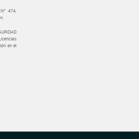
 N° 474,
ón.
EGURIDAD
Licencias
ión en el